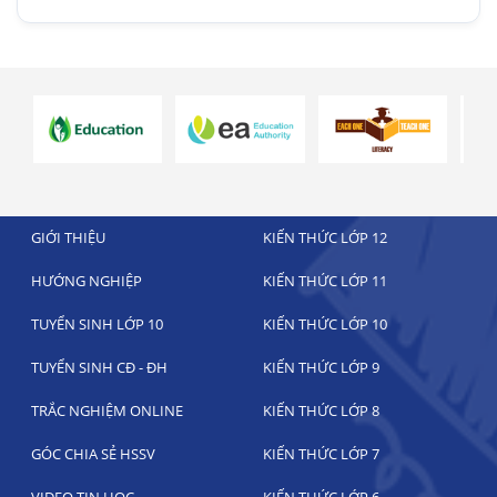
GIỚI THIỆU
KIẾN THỨC LỚP 12
HƯỚNG NGHIỆP
KIẾN THỨC LỚP 11
TUYỂN SINH LỚP 10
KIẾN THỨC LỚP 10
TUYỂN SINH CĐ - ĐH
KIẾN THỨC LỚP 9
TRẮC NGHIỆM ONLINE
KIẾN THỨC LỚP 8
GÓC CHIA SẺ HSSV
KIẾN THỨC LỚP 7
VIDEO TIN HỌC
KIẾN THỨC LỚP 6