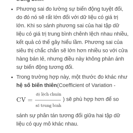
Phương sai đo lường sự biến động tuyệt đối,
do đó nó sẽ rất lớn đối với dữ liệu có giá trị
lớn. Khi so sánh phương sai của hai tập dữ
liệu có giá trị trung bình chênh lệch nhau nhiều,
kết quả có thể gây hiểu lầm. Phương sai của
siêu thị chắc chắn sẽ lớn hơn nhiều so với cửa
hàng bán lẻ, nhưng điều này không phản ánh
sự biến động tương đối.
Trong trường hợp này, một thước đo khác như
hệ số biến thiên
(Coefficient of Variation -
CV
=
độ lệch chuẩn
số trung bình
đ
ộ
ệ
ẩ
) sẽ phù hợp hơn để so
ố
ì
sánh sự phân tán tương đối giữa hai tập dữ
liệu có quy mô khác nhau.