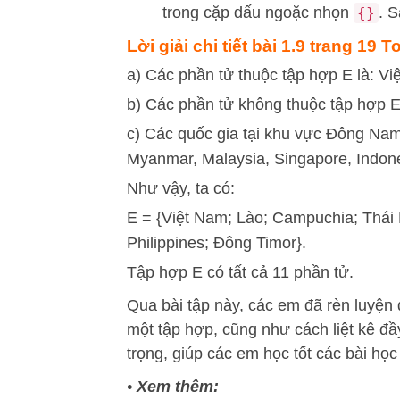
trong cặp dấu ngoặc nhọn
. S
{}
Lời giải chi tiết bài 1.9 trang 19 
a) Các phần tử thuộc tập hợp E là: Vi
b) Các phần tử không thuộc tập hợp E 
c) Các quốc gia tại khu vực Đông Na
Myanmar, Malaysia, Singapore, Indones
Như vậy, ta có:
E = {Việt Nam; Lào; Campuchia; Thái 
Philippines; Đông Timor}.
Tập hợp E có tất cả 11 phần tử.
Qua bài tập này, các em đã rèn luyện
một tập hợp, cũng như cách liệt kê đ
trọng, giúp các em học tốt các bài họ
•
Xem thêm: