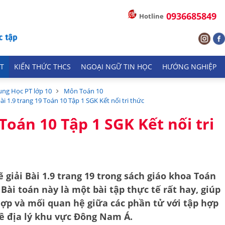
0936685849
Hotline
T
KIẾN THỨC THCS
NGOẠI NGỮ TIN HỌC
HƯỚNG NGHIỆP
ung Học PT lớp 10
Môn Toán 10
bài 1.9 trang 19 Toán 10 Tập 1 SGK Kết nối tri thức
 Toán 10 Tập 1 SGK Kết nối tri
giải Bài 1.9 trang 19 trong sách giáo khoa Toán
. Bài toán này là một bài tập thực tế rất hay, giúp
hợp
và mối quan hệ giữa các phần tử với tập hợp
về địa lý khu vực Đông Nam Á.