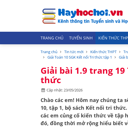
TRANG CHỦ
TUYỂN SINH
KIẾN THỨC THP
Trang chủ
Tin tức mới
Kiến thức THPT
Tr
Giải Toán 10 SGK Kết nối Tri thức tập 1
Giải 
Giải bài 1.9 trang 19
thức
Cập nhật: 23/05/2026
Chào các em! Hôm nay chúng ta sẽ 
10, tập 1, bộ sách Kết nối tri thức
các em củng cố kiến thức về
tập 
đó, đồng thời mở rộng hiểu biết 