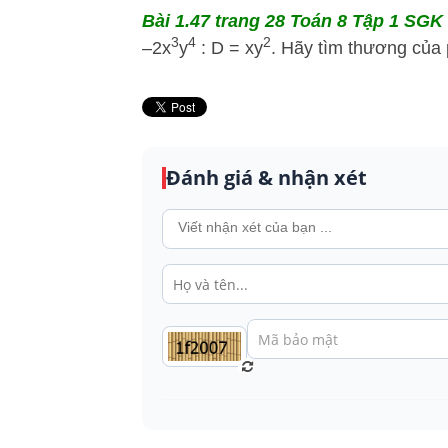
Bài 1.47 trang 28 Toán 8 Tập 1 SGK 
3
4
2
–2x
y
: D = xy
. Hãy tìm thương của p
Đánh giá & nhận xét