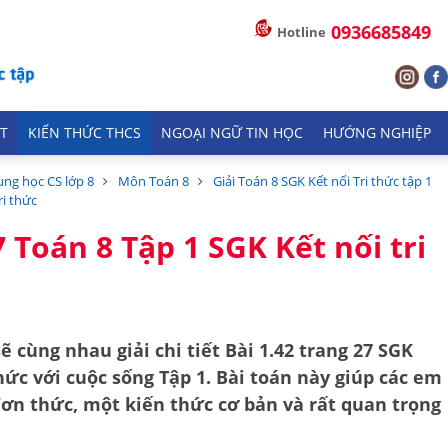
0936685849
Hotline
T
KIẾN THỨC THCS
NGOẠI NGỮ TIN HỌC
HƯỚNG NGHIỆP
ung học CS lớp 8
Môn Toán 8
Giải Toán 8 SGK Kết nối Tri thức tập 1
ri thức
7 Toán 8 Tập 1 SGK Kết nối tri
ẽ cùng nhau giải chi tiết
Bài 1.42 trang 27 SGK
thức với cuộc sống Tập 1
. Bài toán này giúp các em
đơn thức
, một kiến thức cơ bản và rất quan trọng