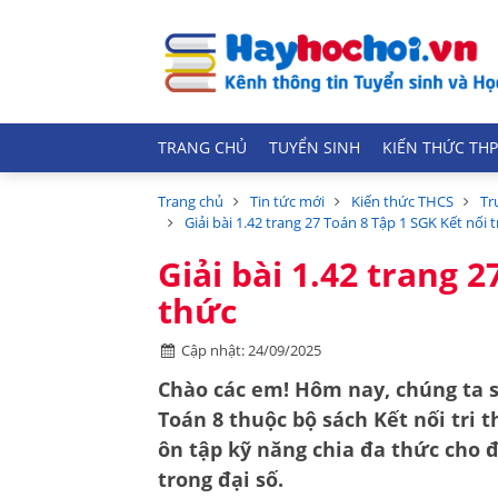
TRANG CHỦ
TUYỂN SINH
KIẾN THỨC THP
Trang chủ
Tin tức mới
Kiến thức THCS
Tr
Giải bài 1.42 trang 27 Toán 8 Tập 1 SGK Kết nối t
Giải bài 1.42 trang 2
thức
Cập nhật: 24/09/2025
Chào các em! Hôm nay, chúng ta s
Toán 8
thuộc bộ sách
Kết nối tri 
ôn tập kỹ năng
chia đa thức cho 
trong đại số.