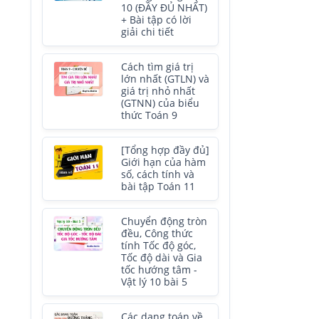
10 (ĐẦY ĐỦ NHẤT)
+ Bài tập có lời
giải chi tiết
Cách tìm giá trị
lớn nhất (GTLN) và
giá trị nhỏ nhất
(GTNN) của biểu
thức Toán 9
[Tổng hợp đầy đủ]
Giới hạn của hàm
số, cách tính và
bài tập Toán 11
Chuyển động tròn
đều, Công thức
tính Tốc độ góc,
Tốc độ dài và Gia
tốc hướng tâm -
Vật lý 10 bài 5
Các dạng toán về