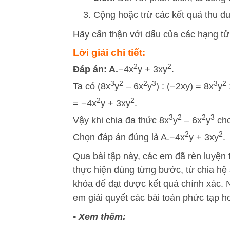
Cộng hoặc trừ các kết quả thu đ
Hãy cẩn thận với dấu của các hạng tử 
Lời giải chi tiết:
2
2
Đáp án: A.
−4x
y + 3xy
.
3
2
2
3
3
2
Ta có (8x
y
– 6x
y
) : (−2xy) = 8x
y
2
2
= −4x
y + 3xy
.
3
2
2
3
Vậy khi chia đa thức 8x
y
– 6x
y
cho
2
2
Chọn đáp án đúng là A.−4x
y + 3xy
.
Qua bài tập này, các em đã rèn luyện
thực hiện đúng từng bước, từ chia hệ 
khóa để đạt được kết quả chính xác.
em giải quyết các bài toán phức tạp h
•
Xem thêm: