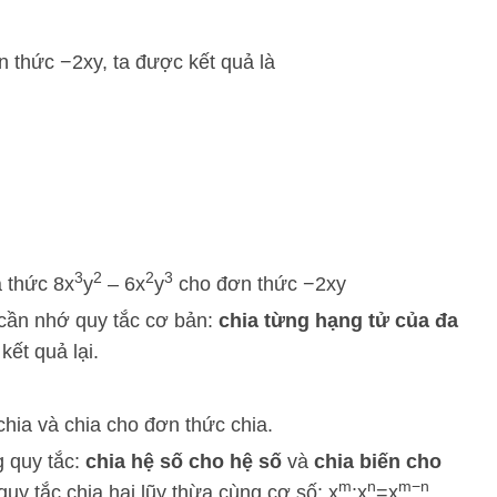
 thức −2xy, ta được kết quả là
3
2
2
3
a thức 8x
y
– 6x
y
cho đơn thức −2xy
 cần nhớ quy tắc cơ bản:
chia từng hạng tử của đa
kết quả lại.
chia và chia cho đơn thức chia.
g quy tắc:
chia hệ số cho hệ số
và
chia biến cho
m
n
m
−
n
 quy tắc chia hai lũy thừa cùng cơ số:
x
:
x
=
x
.