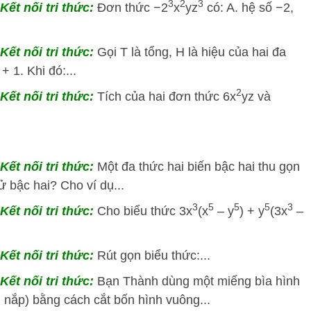
3
2
3
ết nối tri thức:
Đơn thức −2
x
yz
có: A. hệ số −2,
ết nối tri thức:
Gọi T là tổng, H là hiệu của hai đa
+ 1. Khi đó:...
2
ết nối tri thức:
Tích của hai đơn thức 6x
yz và
Kết nối tri thức:
Một đa thức hai biến bậc hai thu gọn
ử bậc hai? Cho ví dụ...
3
5
5
5
3
Kết nối tri thức:
Cho biểu thức 3x
(x
– y
) + y
(3x
–
Kết nối tri thức:
Rút gọn biểu thức:...
ết nối tri thức:
Bạn Thành dùng một miếng bìa hình
 nắp) bằng cách cắt bốn hình vuông...