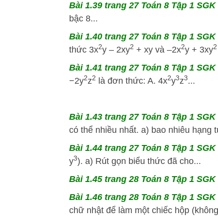
Bài 1.39 trang 27 Toán 8 Tập 1 SGK K
bậc 8...
Bài 1.40 trang 27 Toán 8 Tập 1 SGK K
2
2
2
2
thức 3x
y – 2xy
+ xy và –2x
y + 3xy
Bài 1.41 trang 27 Toán 8 Tập 1 SGK K
2
2
2
3
3
−2y
z
là đơn thức: A. 4x
y
z
...
Bài 1.43 trang 27 Toán 8 Tập 1 SGK 
có thể nhiều nhất. a) bao nhiêu hạng t
Bài 1.44 trang 27 Toán 8 Tập 1 SGK 
3
y
). a) Rút gọn biểu thức đã cho...
Bài 1.45 trang 28 Toán 8 Tập 1 SGK 
Bài 1.46 trang 28 Toán 8 Tập 1 SGK K
chữ nhật để làm một chiếc hộp (không