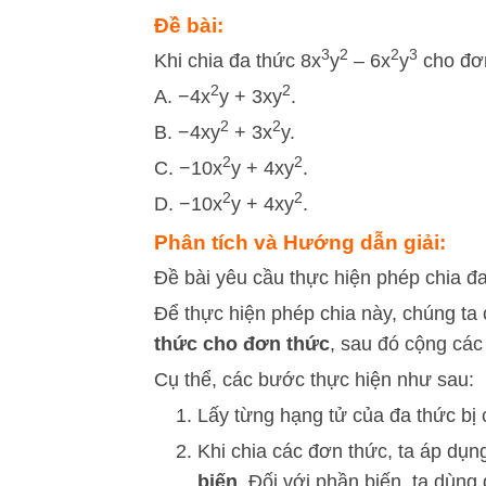
Đề bài:
3
2
2
3
Khi chia đa thức 8x
y
– 6x
y
cho đơn
2
2
A. −4x
y + 3xy
.
2
2
B. −4xy
+ 3x
y.
2
2
C. −10x
y + 4xy
.
2
2
D. −10x
y + 4xy
.
Phân tích và Hướng dẫn giải:
Đề bài yêu cầu thực hiện phép chia đ
Để thực hiện phép chia này, chúng ta
thức cho đơn thức
, sau đó cộng các 
Cụ thể, các bước thực hiện như sau:
Lấy từng hạng tử của đa thức bị 
Khi chia các đơn thức, ta áp dụn
biến
. Đối với phần biến, ta dùng