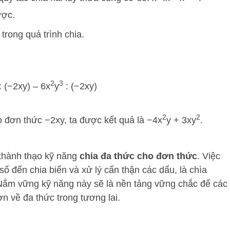
ược.
trong quá trình chia.
2
3
: (−2xy) – 6x
y
: (−2xy)
2
2
 đơn thức −2xy, ta được kết quả là −4x
y + 3xy
.
 thành thạo kỹ năng
chia đa thức cho đơn thức
. Việc
số đến chia biến và xử lý cẩn thận các dấu, là chìa
 Nắm vững kỹ năng này sẽ là nền tảng vững chắc để các
ơn về đa thức trong tương lai.