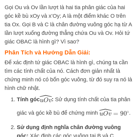
Gọi Ou và Ov lần lượt là hai tia phân giác của hai
góc kề bù xOy và x’Oy; A là một điểm khác O trên
tia Ox. Gọi B và C là chân đường vuông góc hạ từ A
lần lượt xuống đường thẳng chứa Ou và Ov. Hỏi tứ
giác OBAC là hình gì? Vì sao?
Phân Tích và Hướng Dẫn Giải:
Để xác định tứ giác OBAC là hình gì, chúng ta cần
tìm các tính chất của nó. Cách đơn giản nhất là
chứng minh nó có bốn góc vuông, từ đó suy ra nó là
hình chữ nhật.
u
O
v
^
Tính góc
:
Sử dụng tính chất của tia phân
u
O
v
^
=
90
∘
giác và góc kề bù để chứng minh
.
Sử dụng định nghĩa chân đường vuông
góc:
Xác định các góc vuông tại B và C.