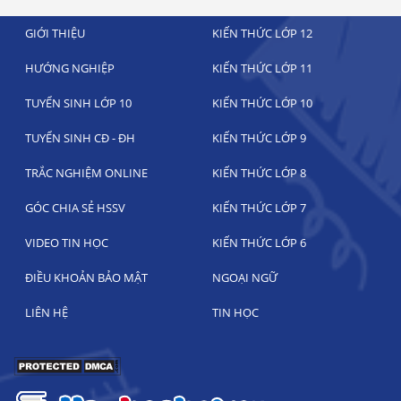
GIỚI THIỆU
KIẾN THỨC LỚP 12
HƯỚNG NGHIỆP
KIẾN THỨC LỚP 11
TUYỂN SINH LỚP 10
KIẾN THỨC LỚP 10
TUYỂN SINH CĐ - ĐH
KIẾN THỨC LỚP 9
TRẮC NGHIỆM ONLINE
KIẾN THỨC LỚP 8
GÓC CHIA SẺ HSSV
KIẾN THỨC LỚP 7
VIDEO TIN HỌC
KIẾN THỨC LỚP 6
ĐIỀU KHOẢN BẢO MẬT
NGOẠI NGỮ
LIÊN HỆ
TIN HỌC