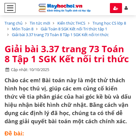
Trang chủ
Tin tức mới
Kiến thức THCS
Trung học CS lớp 8
Môn Toán 8
Giải Toán 8 SGK Kết nối Tri thức tập 1
Giải bài 3.37 trang 73 Toán 8 Tập 1 SGK Kết nối tri thức
Giải bài 3.37 trang 73 Toán
8 Tập 1 SGK Kết nối tri thức
Cập nhật: 10/10/2025
Chào các em! Bài toán này là một thử thách
hình học thú vị, giúp các em củng cố kiến
thức về
tia phân giác của hai góc kề bù
và
dấu
hiệu nhận biết hình chữ nhật
. Bằng cách vận
dụng các định lý đã học, chúng ta có thể dễ
dàng giải quyết bài toán một cách chính xác.
Đề bài: