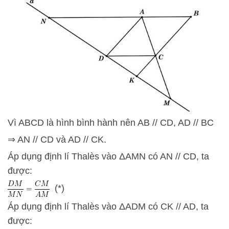
Vì ABCD là hình bình hành nên AB // CD, AD // BC
⇒ AN // CD và AD // CK.
Áp dụng định lí Thalès vào ΔAMN có AN // CD, ta
được:
(*)
Áp dụng định lí Thalès vào ΔADM có CK // AD, ta
được: