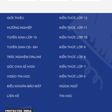
GIỚI THIỆU
KIẾN THỨC LỚP 12
HƯỚNG NGHIỆP
KIẾN THỨC LỚP 11
TUYỂN SINH LỚP 10
KIẾN THỨC LỚP 10
TUYỂN SINH CĐ - ĐH
KIẾN THỨC LỚP 9
TRẮC NGHIỆM ONLINE
KIẾN THỨC LỚP 8
GÓC CHIA SẺ HSSV
KIẾN THỨC LỚP 7
VIDEO TIN HỌC
KIẾN THỨC LỚP 6
ĐIỀU KHOẢN BẢO MẬT
NGOẠI NGỮ
LIÊN HỆ
TIN HỌC