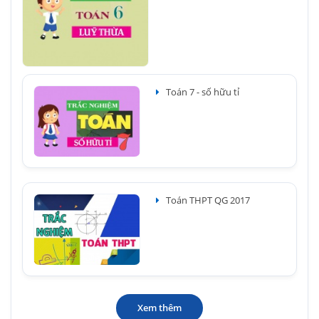
Toán 7 - số hữu tỉ
Toán THPT QG 2017
Xem thêm