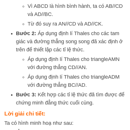
Vì ABCD là hình bình hành, ta có
A
B
//
C
D
và
A
D
//
BC
.
Từ đó suy ra
A
N
//
C
D
và
A
D
//
C
K
.
Bước 2:
Áp dụng định lí Thales cho các tam
giác và đường thẳng song song đã xác định ở
trên để thiết lập các tỉ lệ thức.
Áp dụng định lí Thales cho
t
r
ian
g
l
e
A
MN
với đường thẳng
C
D
//
A
N
.
Áp dụng định lí Thales cho
t
r
ian
g
l
e
A
D
M
với đường thẳng
BC
//
A
D
.
Bước 3:
Kết hợp các tỉ lệ thức đã tìm được để
chứng minh đẳng thức cuối cùng.
Lời giải chi tiết:
Ta có hình minh hoạ như sau: