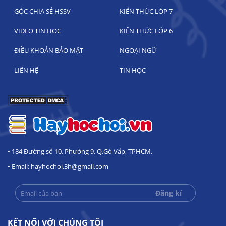
GÓC CHIA SẺ HSSV
KIẾN THỨC LỚP 7
VIDEO TIN HỌC
KIẾN THỨC LỚP 6
ĐIỀU KHOẢN BẢO MẬT
NGOẠI NGỮ
LIÊN HỆ
TIN HỌC
• 184 Đường số 10, Phường 9, Q.Gò Vấp, TPHCM.
• Email: hayhochoi.3h@gmail.com
KẾT NỐI VỚI CHÚNG TÔI