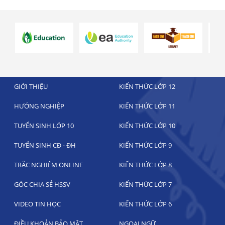
GIỚI THIỆU
KIẾN THỨC LỚP 12
HƯỚNG NGHIỆP
KIẾN THỨC LỚP 11
TUYỂN SINH LỚP 10
KIẾN THỨC LỚP 10
TUYỂN SINH CĐ - ĐH
KIẾN THỨC LỚP 9
TRẮC NGHIỆM ONLINE
KIẾN THỨC LỚP 8
GÓC CHIA SẺ HSSV
KIẾN THỨC LỚP 7
VIDEO TIN HỌC
KIẾN THỨC LỚP 6
ĐIỀU KHOẢN BẢO MẬT
NGOẠI NGỮ