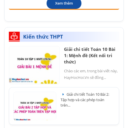
Xem thêm
Kiến thức THPT
Giải chi tiết Toán 10 Bài
1: Mệnh đề (Kết nối tri
thức)
Chào các em, trong bài viết này,
HayHocHoi.Vn sẽ đồng...
Giải chi tiết Toán 10 Bài 2:
Tập hợp và các phép toán
trên...