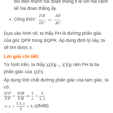
đối diện thành hai đoạn thẳng tỉ lệ với hai cạnh
kề hai đoạn thẳng ấy.
D
B
D
C
=
A
B
A
C
Công thức:
.
Dựa vào hình vẽ, ta thấy
P
H
là đường phân giác
của góc
QPR
trong
Δ
QPR
. Áp dụng định lý này, ta
sẽ tìm được
x
.
Lời giải chi tiết:
Từ hình trên, ta thấy:
nên PH là tia
phân giác của
Áp dụng tính chất đường phân giác của tam giác, ta
có:
(đvđd)