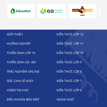
GIỚI THIỆU
KIẾN THỨC LỚP 12
HƯỚNG NGHIỆP
KIẾN THỨC LỚP 11
TUYỂN SINH LỚP 10
KIẾN THỨC LỚP 10
TUYỂN SINH CĐ - ĐH
KIẾN THỨC LỚP 9
TRẮC NGHIỆM ONLINE
KIẾN THỨC LỚP 8
GÓC CHIA SẺ HSSV
KIẾN THỨC LỚP 7
VIDEO TIN HỌC
KIẾN THỨC LỚP 6
ĐIỀU KHOẢN BẢO MẬT
NGOẠI NGỮ