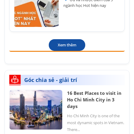
ngành học Hot hiện nay
Xem thêm
Góc chia sẻ - giải trí
16 Best Places to visit in
Ho Chi Minh City in 3
days
Ho Chi Minh City is one of the
most dynamic spots in Vietnam.
There...