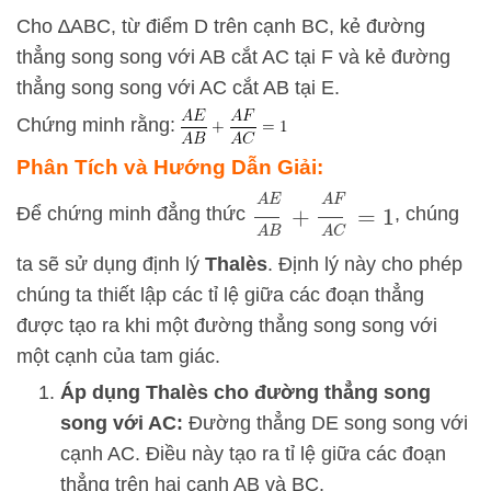
Cho ∆ABC, từ điểm D trên cạnh BC, kẻ đường
thẳng song song với AB cắt AC tại F và kẻ đường
thẳng song song với AC cắt AB tại E.
Chứng minh rằng:
Phân Tích và Hướng Dẫn Giải:
A
E
A
B
+
A
F
A
C
=
1
Để chứng minh đẳng thức
, chúng
ta sẽ sử dụng định lý
Thalès
. Định lý này cho phép
chúng ta thiết lập các tỉ lệ giữa các đoạn thẳng
được tạo ra khi một đường thẳng song song với
một cạnh của tam giác.
Áp dụng Thalès cho đường thẳng song
song với AC:
Đường thẳng
D
E
song song với
cạnh
A
C
. Điều này tạo ra tỉ lệ giữa các đoạn
thẳng trên hai cạnh
A
B
và
BC
.