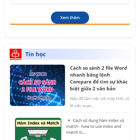
Xem thêm
Tin học
Cách so sánh 2 file Word
nhanh bằng lệnh
Compare để tìm sự khác
biệt giữa 2 văn bản
Nếu đã làm việc với máy tính, có
lẽ việc soạn...
Cách sử dụng hàm index và
match - how to use index and
match in...