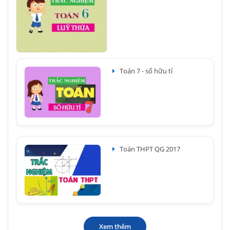
Toán 7 - số hữu tỉ
Toán THPT QG 2017
Xem thêm