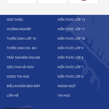
GIỚI THIỆU
KIẾN THỨC LỚP 12
HƯỚNG NGHIỆP
KIẾN THỨC LỚP 11
TUYỂN SINH LỚP 10
KIẾN THỨC LỚP 10
TUYỂN SINH CĐ - ĐH
KIẾN THỨC LỚP 9
TRẮC NGHIỆM ONLINE
KIẾN THỨC LỚP 8
GÓC CHIA SẺ HSSV
KIẾN THỨC LỚP 7
VIDEO TIN HỌC
KIẾN THỨC LỚP 6
ĐIỀU KHOẢN BẢO MẬT
NGOẠI NGỮ
LIÊN HỆ
TIN HỌC