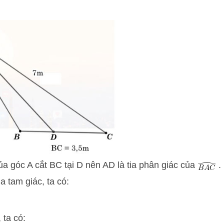
a góc A cắt BC tại D nên AD là tia phân giác của
.
 tam giác, ta có:
 ta có: