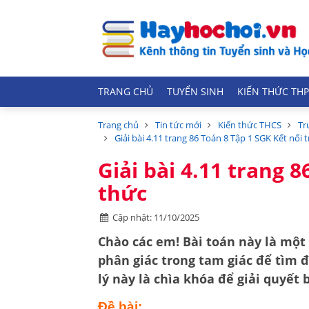
TRANG CHỦ
TUYỂN SINH
KIẾN THỨC THP
Trang chủ
Tin tức mới
Kiến thức THCS
Tr
Giải bài 4.11 trang 86 Toán 8 Tập 1 SGK Kết nối t
Giải bài 4.11 trang 8
thức
Cập nhật: 11/10/2025
Chào các em! Bài toán này là một 
phân giác trong tam giác
để tìm đ
lý này là chìa khóa để giải quyết 
Đề bài: