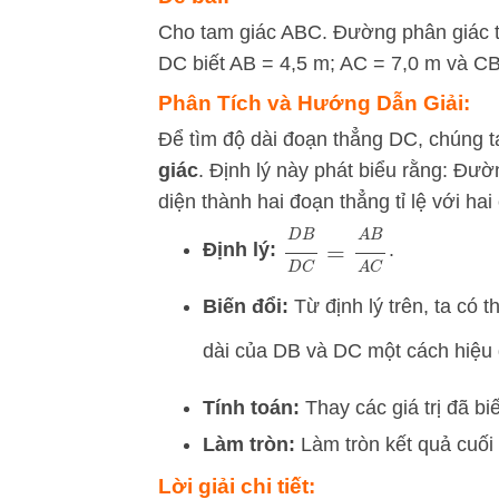
Cho tam giác ABC. Đường phân giác tr
DC biết AB = 4,5 m; AC = 7,0 m và CB
Phân Tích và Hướng Dẫn Giải:
Để tìm độ dài đoạn thẳng
D
C
, chúng 
giác
. Định lý này phát biểu rằng: Đườ
diện thành hai đoạn thẳng tỉ lệ với ha
D
B
D
C
=
A
B
A
C
Định lý:
.
Biến đổi:
Từ định lý trên, ta có 
dài của
D
B
và
D
C
một cách hiệu
Tính toán:
Thay các giá trị đã bi
Làm tròn:
Làm tròn kết quả cuối
Lời giải chi tiết: