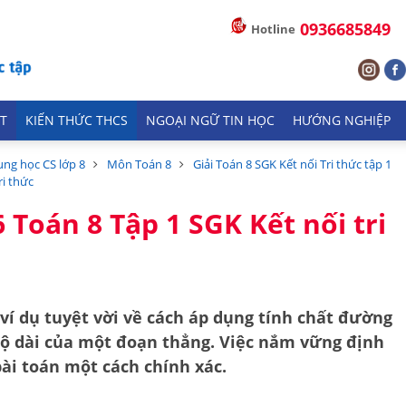
0936685849
Hotline
T
KIẾN THỨC THCS
NGOẠI NGỮ TIN HỌC
HƯỚNG NGHIỆP
ung học CS lớp 8
Môn Toán 8
Giải Toán 8 SGK Kết nối Tri thức tập 1
ri thức
6 Toán 8 Tập 1 SGK Kết nối tri
ví dụ tuyệt vời về cách áp dụng
tính chất đường
ộ dài của một đoạn thẳng. Việc nắm vững định
bài toán một cách chính xác.