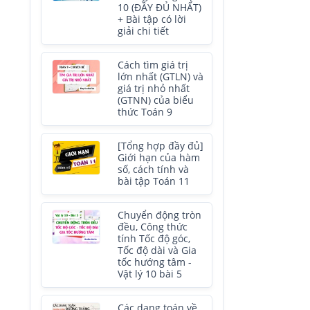
10 (ĐẦY ĐỦ NHẤT)
+ Bài tập có lời
giải chi tiết
Cách tìm giá trị
lớn nhất (GTLN) và
giá trị nhỏ nhất
(GTNN) của biểu
thức Toán 9
[Tổng hợp đầy đủ]
Giới hạn của hàm
số, cách tính và
bài tập Toán 11
Chuyển động tròn
đều, Công thức
tính Tốc độ góc,
Tốc độ dài và Gia
tốc hướng tâm -
Vật lý 10 bài 5
Các dạng toán về