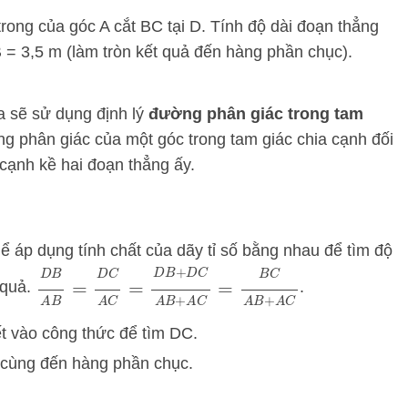
ong của góc A cắt BC tại D. Tính độ dài đoạn thẳng
 = 3,5 m (làm tròn kết quả đến hàng phần chục).
ta sẽ sử dụng định lý
đường phân giác trong tam
ng phân giác của một góc trong tam giác chia cạnh đối
i cạnh kề hai đoạn thẳng ấy.
thể áp dụng tính chất của dãy tỉ số bằng nhau để tìm độ
D
B
A
B
=
D
C
A
C
=
D
B
+
D
C
A
B
+
A
C
=
B
C
A
B
+
A
 quả.
.
ết vào công thức để tìm
D
C
.
 cùng đến hàng phần chục.