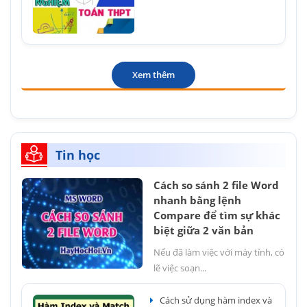
Xem thêm
Tin học
Cách so sánh 2 file Word
nhanh bằng lệnh
Compare để tìm sự khác
biệt giữa 2 văn bản
Nếu đã làm việc với máy tính, có
lẽ việc soạn...
Cách sử dụng hàm index và