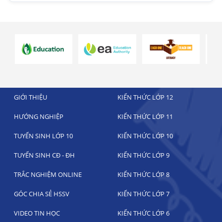
GIỚI THIỆU
KIẾN THỨC LỚP 12
HƯỚNG NGHIỆP
KIẾN THỨC LỚP 11
TUYỂN SINH LỚP 10
KIẾN THỨC LỚP 10
TUYỂN SINH CĐ - ĐH
KIẾN THỨC LỚP 9
TRẮC NGHIỆM ONLINE
KIẾN THỨC LỚP 8
GÓC CHIA SẺ HSSV
KIẾN THỨC LỚP 7
VIDEO TIN HỌC
KIẾN THỨC LỚP 6