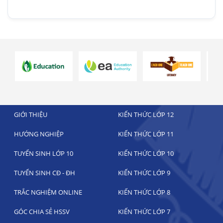
GIỚI THIỆU
KIẾN THỨC LỚP 12
HƯỚNG NGHIỆP
KIẾN THỨC LỚP 11
TUYỂN SINH LỚP 10
KIẾN THỨC LỚP 10
TUYỂN SINH CĐ - ĐH
KIẾN THỨC LỚP 9
TRẮC NGHIỆM ONLINE
KIẾN THỨC LỚP 8
GÓC CHIA SẺ HSSV
KIẾN THỨC LỚP 7