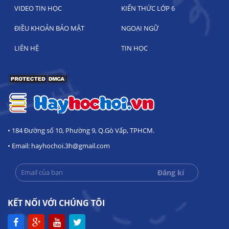
VIDEO TIN HỌC
KIẾN THỨC LỚP 6
ĐIỀU KHOẢN BẢO MẬT
NGOẠI NGỮ
LIÊN HỆ
TIN HỌC
• 184 Đường số 10, Phường 9, Q.Gò Vấp, TPHCM.
• Email: hayhochoi.3h@gmail.com
KẾT NỐI VỚI CHÚNG TÔI