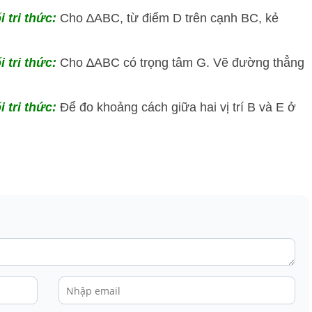
i tri thức:
Cho ∆ABC, từ điểm D trên cạnh BC, kẻ
i tri thức:
Cho ∆ABC có trọng tâm G. Vẽ đường thẳng
i tri thức:
Để đo khoảng cách giữa hai vị trí B và E ở