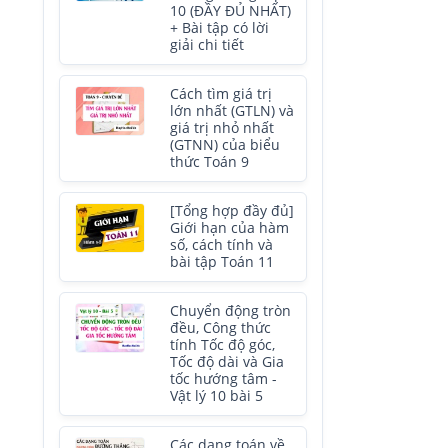
10 (ĐẦY ĐỦ NHẤT)
+ Bài tập có lời
giải chi tiết
Cách tìm giá trị
lớn nhất (GTLN) và
giá trị nhỏ nhất
(GTNN) của biểu
thức Toán 9
[Tổng hợp đầy đủ]
Giới hạn của hàm
số, cách tính và
bài tập Toán 11
Chuyển động tròn
đều, Công thức
tính Tốc độ góc,
Tốc độ dài và Gia
tốc hướng tâm -
Vật lý 10 bài 5
Các dạng toán về