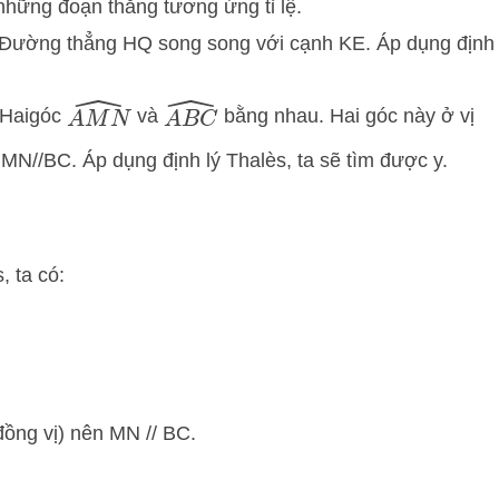
ó những đoạn thẳng tương ứng tỉ lệ.
 Đường thẳng
H
Q
song song với cạnh
K
E
. Áp dụng định
A
M
N
^
A
B
C
^
 Haigóc
và
bằng nhau. Hai góc này ở vị
a
MN
//
BC
. Áp dụng định lý Thalès, ta sẽ tìm được
y
.
, ta có:
đồng vị) nên MN // BC.