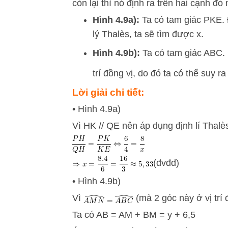
còn lại thì nó định ra trên hai cạnh đ
Hình 4.9a):
Ta có tam giác
P
K
E
.
lý Thalès, ta sẽ tìm được
x
.
Hình 4.9b):
Ta có tam giác
A
BC
.
trí đồng vị, do đó ta có thể suy r
Lời giải chi tiết:
• Hình 4.9a)
Vì HK // QE nên áp dụng định lí Thalès
(đvđd)
• Hình 4.9b)
Vì
(mà 2 góc này ở vị trí 
Ta có AB = AM + BM = y + 6,5