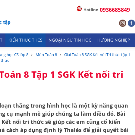
0936685849
Hotline
T
KIẾN THỨC THCS
NGOẠI NGỮ TIN HỌC
HƯỚNG NGHIỆP
ung học CS lớp 8
Môn Toán 8
Giải Toán 8 SGK Kết nối Tri thức tập 1
i thức
 Toán 8 Tập 1 SGK Kết nối tri
 đoạn thẳng trong hình học là một kỹ năng quan
ng cụ mạnh mẽ giúp chúng ta làm điều đó. Bài
 Kết nối tri thức sẽ giúp các em củng cố kiến
 cách áp dụng định lý Thalès để giải quyết bài