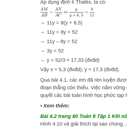
Áp dụng định lí Thalès, ta có:
⇔ 11y = 8(y + 6,5)
⇔ 11y = 8y + 52
⇔ 11y – 8y = 52
⇔ 3y = 52
⇔ y = 52/3 ≈ 17,33 (đvđd)
Vậy x ≈ 5,3 (đvđd); y ≈ 17,3 (đvđd).
Qua bài 4.1, các em đã rèn luyện đư
đoạn thẳng còn thiếu. Việc nắm vững đ
quyết các bài toán hình học phức tạp
•
Xem thêm:
Bài 4.2 trang 80 Toán 8 Tập 1 Kết nố
Hình 4.10 và giải thích tại sao chúng...