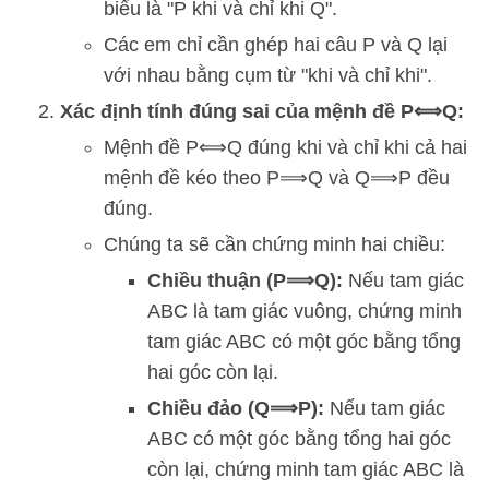
biểu là "
P
khi và chỉ khi
Q
".
Các em chỉ cần ghép hai câu
P
và
Q
lại
với nhau bằng cụm từ "khi và chỉ khi".
Xác định tính đúng sai của mệnh đề
P
⟺
Q
:
Mệnh đề
P
⟺
Q
đúng khi và chỉ khi cả hai
mệnh đề kéo theo
P
⟹
Q
và
Q
⟹
P
đều
đúng.
Chúng ta sẽ cần chứng minh hai chiều:
Chiều thuận (
P
⟹
Q
):
Nếu tam giác
ABC là tam giác vuông, chứng minh
tam giác ABC có một góc bằng tổng
hai góc còn lại.
Chiều đảo (
Q
⟹
P
):
Nếu tam giác
ABC có một góc bằng tổng hai góc
còn lại, chứng minh tam giác ABC là