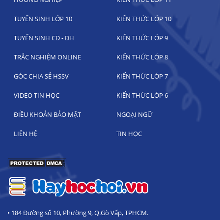
TUYỂN SINH LỚP 10
KIẾN THỨC LỚP 10
TUYỂN SINH CĐ - ĐH
KIẾN THỨC LỚP 9
TRẮC NGHIỆM ONLINE
KIẾN THỨC LỚP 8
GÓC CHIA SẺ HSSV
KIẾN THỨC LỚP 7
VIDEO TIN HỌC
KIẾN THỨC LỚP 6
ĐIỀU KHOẢN BẢO MẬT
NGOẠI NGỮ
LIÊN HỆ
TIN HỌC
• 184 Đường số 10, Phường 9, Q.Gò Vấp, TPHCM.