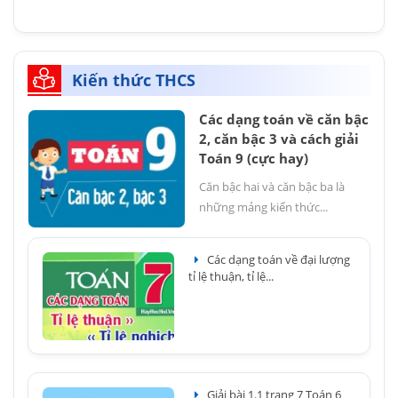
Kiến thức THCS
Các dạng toán về căn bậc
2, căn bậc 3 và cách giải
Toán 9 (cực hay)
Căn bậc hai và căn bậc ba là
những mảng kiến thức...
Các dạng toán về đại lượng
tỉ lệ thuận, tỉ lệ...
Giải bài 1.1 trang 7 Toán 6