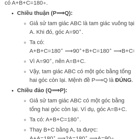
có
A
+
B
+
C
=
18
0
∘
.
Chiều thuận (
P
⟹
Q
):
Giả sử tam giác ABC là tam giác vuông tại
∘
A. Khi đó, góc
A
=
9
0
.
Ta có:
∘
∘
∘
A
+
B
+
C
=
18
0
⟹
9
0
+
B
+
C
=
18
0
⟹
B
+
C
=
∘
Vì
A
=
9
0
, nên
A
=
B
+
C
.
Vậy, tam giác ABC có một góc bằng tổng
hai góc còn lại. Mệnh đề
P
⟹
Q
là
ĐÚNG
.
Chiều đảo (
Q
⟹
P
):
Giả sử tam giác ABC có một góc bằng
tổng hai góc còn lại. Ví dụ, góc
A
=
B
+
C
.
∘
Ta có:
A
+
B
+
C
=
18
0
.
Thay
B
+
C
bằng
A
, ta được:
∘
∘
A
+
A
=
18
0
⟹
2
A
=
18
0
⟹
A
=
9
0
∘
.