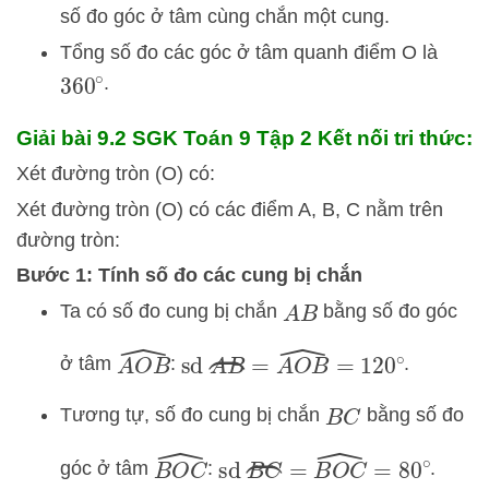
số đo góc ở tâm cùng chắn một cung.
Tổng số đo các góc ở tâm quanh điểm O là
.
360
∘
Giải bài 9.2 SGK
Toán 9 Tập 2 Kết nối tri thức:
Xét đường tròn (O) có:
Xét đường tròn (O) có các điểm A, B, C nằm trên
đường tròn:
Bước 1: Tính số đo các cung bị chắn
Ta có số đo cung bị chắn
bằng số đo góc
A
B
sd
A
B
⏜
=
A
O
B
^
=
120
∘
A
O
B
^
ở tâm
:
.
Tương tự, số đo cung bị chắn
bằng số đo
B
C
sd
B
C
⏜
=
B
O
C
^
=
80
∘
B
O
C
^
góc ở tâm
:
.