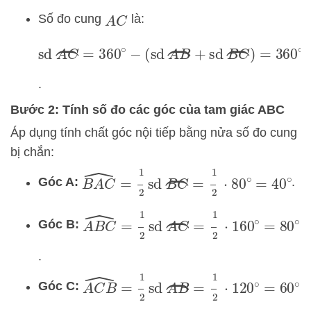
Số đo cung
là:
A
C
sd
A
C
⏜
=
360
∘
−
(
sd
A
B
⏜
+
sd
B
C
⏜
)
=
360
.
Bước 2: Tính số đo các góc của tam giác ABC
Áp dụng tính chất góc nội tiếp bằng nửa số đo cung
bị chắn:
B
A
C
^
=
1
2
sd
B
C
⏜
=
1
2
⋅
80
∘
=
40
∘
Góc A:
.
A
B
C
^
=
1
2
sd
A
C
⏜
=
1
2
⋅
160
∘
=
80
∘
Góc B:
.
A
C
B
^
=
1
2
sd
A
B
⏜
=
1
2
⋅
120
∘
=
60
∘
Góc C: