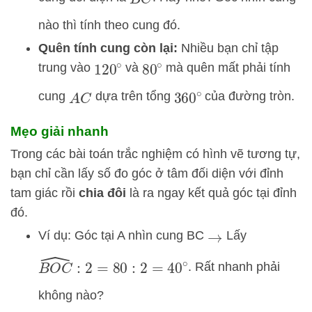
B
C
nào thì tính theo cung đó.
Quên tính cung còn lại:
Nhiều bạn chỉ tập
trung vào
và
mà quên mất phải tính
120
∘
80
∘
cung
dựa trên tổng
của đường tròn.
360
∘
A
C
Mẹo giải nhanh
Trong các bài toán trắc nghiệm có hình vẽ tương tự,
bạn chỉ cần lấy số đo góc ở tâm đối diện với đỉnh
tam giác rồi
chia đôi
là ra ngay kết quả góc tại đỉnh
đó.
Ví dụ: Góc tại A nhìn cung BC
Lấy
→
B
O
C
^
:
2
=
80
:
2
=
40
∘
. Rất nhanh phải
không nào?