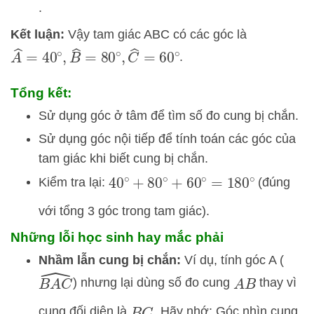
.
Kết luận:
Vậy tam giác ABC có các góc là
A
^
=
40
∘
,
B
^
=
80
∘
,
C
^
=
60
∘
.
Tổng kết:
Sử dụng góc ở tâm để tìm số đo cung bị chắn.
Sử dụng góc nội tiếp để tính toán các góc của
tam giác khi biết cung bị chắn.
Kiểm tra lại:
(đúng
40
∘
+
80
∘
+
60
∘
=
180
∘
với tổng 3 góc trong tam giác).
Những lỗi học sinh hay mắc phải
Nhầm lẫn cung bị chắn:
Ví dụ, tính góc A (
B
A
C
^
) nhưng lại dùng số đo cung
thay vì
A
B
cung đối diện là
. Hãy nhớ: Góc nhìn cung