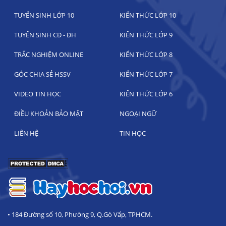
TUYỂN SINH LỚP 10
KIẾN THỨC LỚP 10
TUYỂN SINH CĐ - ĐH
KIẾN THỨC LỚP 9
TRẮC NGHIỆM ONLINE
KIẾN THỨC LỚP 8
GÓC CHIA SẺ HSSV
KIẾN THỨC LỚP 7
VIDEO TIN HỌC
KIẾN THỨC LỚP 6
ĐIỀU KHOẢN BẢO MẬT
NGOẠI NGỮ
LIÊN HỆ
TIN HỌC
• 184 Đường số 10, Phường 9, Q.Gò Vấp, TPHCM.