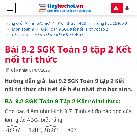
Trang chủ
Tin tức mới
Kiến thức THCS
Trung học CS lớp 9
Môn Toán 9
Giải Toán 9 SGK Kết nối Tri thức tập 2
Bài 9.2 SGK Toán 9 tập 2 Kết nối tri thức
Bài 9.2 SGK Toán 9 tập 2 Kết
nối tri thức
Cập nhật: 01/04/2026
Hướng dẫn
giải bài 9.2 SGK Toán 9 tập 2
Kết
nối tri thức
chi tiết dễ hiểu nhất cho học sinh.
Bài 9.2 SGK
Toán 9 Tập 2 Kết nối tri thức:
Cho các điểm như Hình 9.7. Tính số đo các góc của
tam giác ABC, biết rằng
A
O
B
^
=
120
o
,
B
O
C
^
=
80
o