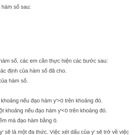
c hàm số sau:
 hàm số, các em cần thực hiện các bước sau:
xác định của hàm số đã cho.
ủa hàm số.
t khoảng nếu đạo hàm
y
′
>
0
trên khoảng đó.
ột khoảng nếu đạo hàm
y
′
<
0
trên khoảng đó.
điểm mà đạo hàm bằng 0.
y
′
sẽ là một đa thức. Việc xét dấu của
y
′
sẽ trở về việc