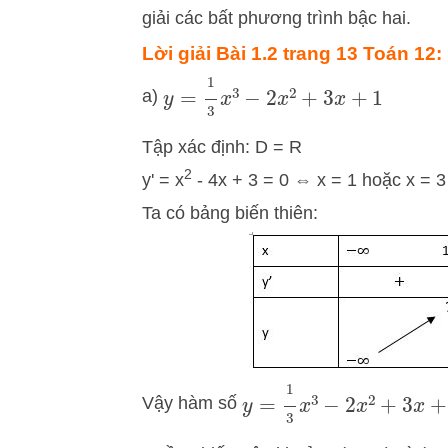
giải các bất phương trình bậc hai.
Lời giải
Bài 1.2 trang 13 Toán 12
:
y
=
1
3
x
3
−
2
x
2
+
3
x
+
1
a)
Tập xác định: D = R
2
y' = x
- 4x + 3 = 0 ⇔ x = 1 hoặc x = 3
Ta có bảng biến thiên:
y
=
1
3
x
3
−
2
x
2
+
3
x
+
1
Vậy hàm số