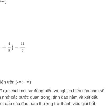
 +∞)
4
9
)
−
11
3
iến trên (-∞; +∞)
 được cách xét sự đồng biến và nghịch biến của hàm số
 nhớ các bước quan trọng: tính đạo hàm và xét dấu
xét dấu của đạo hàm thường trở thành việc giải bất