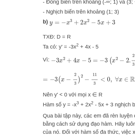
- Đồng biến trên khoảng (-∞; 1) và (3;
- Nghịch biến trên khoảng (1; 3)
b)
y
=
−
x
3
+
2
x
2
−
5
x
+
3
TXĐ: D = R
2
Ta có: y' = -3x
+ 4x - 5
=
−
3
(
x
2
−
2.
2
3
+
Vì:
−
3
x
2
+
4
x
−
5
=
−
3
(
x
−
2
3
)
2
−
11
3
<
0
,
∀
x
∈
R
Nên y' < 0 với mọi x ∈ R
3
2
Hàm số y = -x
+ 2x
- 5x + 3 nghịch b
Qua bài tập này, các em đã rèn luyện
bằng cách sử dụng đạo hàm. Hãy luôn
của nó. Đối với hàm số đa thức, việc 