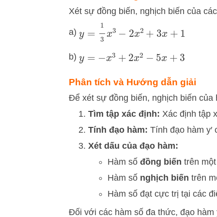
Xét sự đồng biến, nghịch biến của cá
y
=
1
3
x
3
−
2
x
2
+
3
x
+
1
a)
b)
y
=
−
x
3
+
2
x
2
−
5
x
+
3
Phân tích và Hướng dẫn giải
Để xét sự đồng biến, nghịch biến của
Tìm tập xác định:
Xác định tập 
Tính đạo hàm:
Tính đạo hàm
y
′
c
Xét dấu của đạo hàm:
Hàm số
đồng biến
trên mộ
Hàm số
nghịch biến
trên m
Hàm số đạt cực trị tại các 
Đối với các hàm số đa thức, đạo hàm