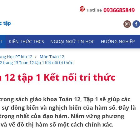
0936685849
Hotline
T
KIẾN THỨC THCS
NGOẠI NGỮ TIN HỌC
HƯỚNG NGHIỆP
ung Học PT lớp 12
Môn Toán 12
.2 trang 13 Toán 12 tập 1 Kết nối tri thức
 12 tập 1 Kết nối tri thức
trong sách giáo khoa Toán 12, Tập 1 sẽ giúp các
ề
sự đồng biến và nghịch biến của hàm số
. Đây là
trọng nhất của đạo hàm. Nắm vững phương
 và vẽ đồ thị hàm số một cách chính xác.