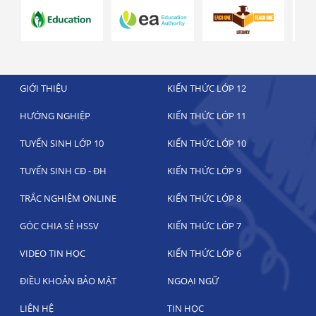
GIỚI THIỆU
KIẾN THỨC LỚP 12
HƯỚNG NGHIỆP
KIẾN THỨC LỚP 11
TUYỂN SINH LỚP 10
KIẾN THỨC LỚP 10
TUYỂN SINH CĐ - ĐH
KIẾN THỨC LỚP 9
TRẮC NGHIỆM ONLINE
KIẾN THỨC LỚP 8
GÓC CHIA SẺ HSSV
KIẾN THỨC LỚP 7
VIDEO TIN HỌC
KIẾN THỨC LỚP 6
ĐIỀU KHOẢN BẢO MẬT
NGOẠI NGỮ
LIÊN HỆ
TIN HỌC