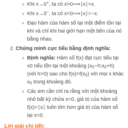
+
Khi
x
→
0
, ta có
x
>
0
⟹
∣
x
∣
=
x
.
−
Khi
x
→
0
, ta có
x
<
0
⟹
∣
x
∣
=
−
x
.
Đạo hàm của hàm số tại một điểm tồn tại
khi và chỉ khi hai giới hạn một bên của nó
bằng nhau.
Chứng minh cực tiểu bằng định nghĩa:
Định nghĩa:
Hàm số
f
(
x
)
đạt cực tiểu tại
x
0
nếu tồn tại một khoảng
(
x
−
h
;
x
+
h
)
0
0
(với
h
>
0
) sao cho
f
(
x
)
>
f
(
x
)
với mọi
x
khác
0
x
trong khoảng đó.
0
Các em cần chỉ ra rằng với một khoảng
nhỏ bất kỳ chứa
x
=
0
, giá trị của hàm số
f
(
x
)
=
∣
x
∣
luôn lớn hơn giá trị của hàm số
tại
x
=
0
.
Lời giải chi tiết: