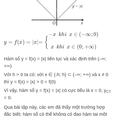
=
{
−
x
k
h
i
x
∈
(
−
∞
;
0
)
x
k
h
i
x
∈
(
0
;
+
∞
)
y
=
f
(
x
)
=
|
x
|
Hàm số y = f(x) = |x| liên tục và xác định trên (–∞;
+∞)
Với h > 0 ta có: với x ∈ (-h; h) ⊂ (–∞; +∞) và x ≠ 0
thì y = f(x) = |x| > 0 = f(0)
Vì vậy, hàm số y = f(x) = |x| có cực tiểu là x = 0, y
CT
= 0.
Qua bài tập này, các em đã thấy một trường hợp
đặc biệt: hàm số có thể không có đạo hàm tại một