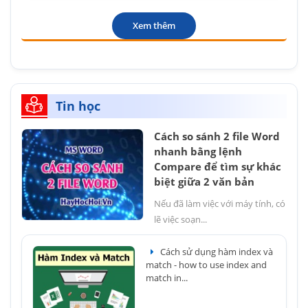
Xem thêm
Tin học
Cách so sánh 2 file Word
nhanh bằng lệnh
Compare để tìm sự khác
biệt giữa 2 văn bản
Nếu đã làm việc với máy tính, có
lẽ việc soạn...
Cách sử dụng hàm index và
match - how to use index and
match in...