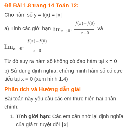
Đề Bài 1.8 trang 14 Toán 12:
Cho hàm số y = f(x) = |x|
lim
x
→
0
+
f
(
x
)
−
f
(
0
)
x
−
0
a) Tính các giới hạn
và
lim
x
→
0
−
f
(
x
)
−
f
(
0
)
x
−
0
Từ đó suy ra hàm số không có đạo hàm tại x = 0
b) Sử dụng định nghĩa, chứng minh hàm số có cực
tiểu tại x = 0 (xem hình 1.4)
Phân tích và Hướng dẫn giải
Bài toán này yêu cầu các em thực hiện hai phần
chính:
Tính giới hạn:
Các em cần nhớ lại định nghĩa
của giá trị tuyệt đối
∣
x
∣
.