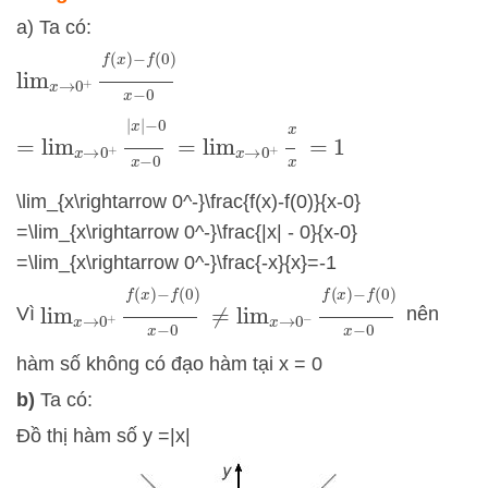
a) Ta có:
lim
x
→
0
+
f
(
x
)
−
f
(
0
)
x
−
0
=
lim
x
→
0
+
|
x
|
−
0
x
−
0
=
lim
x
→
0
+
x
x
=
1
\lim_{x\rightarrow 0^-}\frac{f(x)-f(0)}{x-0}
=\lim_{x\rightarrow 0^-}\frac{|x| - 0}{x-0}
=\lim_{x\rightarrow 0^-}\frac{-x}{x}=-1
lim
x
→
0
+
f
(
x
)
−
f
(
0
)
x
−
0
≠
lim
x
→
0
−
f
(
x
)
−
f
(
0
)
x
−
0
Vì
nên
hàm số không có đạo hàm tại x = 0
b)
Ta có:
Đồ thị hàm số y =|x|