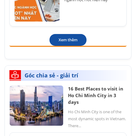
Xem thêm
Góc chia sẻ - giải trí
16 Best Places to visit in
Ho Chi Minh City in 3
days
Ho Chi Minh City is one of the
most dynamic spots in Vietnam.
There...