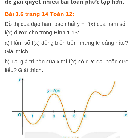
để giải quyết nhiều bài toán phức tạp hơn.
Bài 1.6 trang 14 Toán 12:
Đồ thị của đạo hàm bậc nhất y = f'(x) của hàm số
f(x) được cho trong Hình 1.13:
a) Hàm số f(x) đồng biến trên những khoảng nào?
Giải thích.
b) Tại giá trị nào của x thì f(x) có cực đại hoặc cực
tiểu? Giải thích.