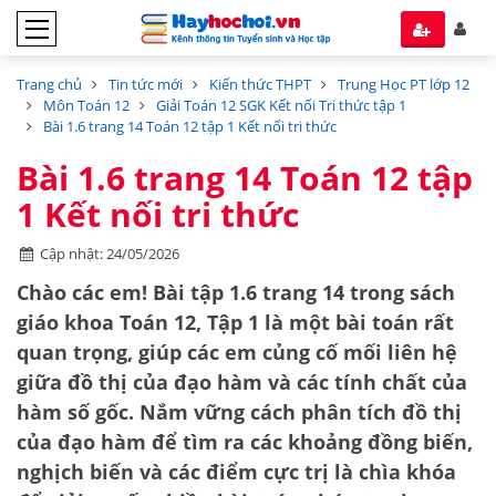
Trang chủ
Tin tức mới
Kiến thức THPT
Trung Học PT lớp 12
Môn Toán 12
Giải Toán 12 SGK Kết nối Tri thức tập 1
Bài 1.6 trang 14 Toán 12 tập 1 Kết nối tri thức
Bài 1.6 trang 14 Toán 12 tập
1 Kết nối tri thức
Cập nhật: 24/05/2026
Chào các em! Bài tập 1.6 trang 14 trong sách
giáo khoa Toán 12, Tập 1 là một bài toán rất
quan trọng, giúp các em củng cố mối liên hệ
giữa đồ thị của đạo hàm và các tính chất của
hàm số gốc. Nắm vững cách phân tích đồ thị
của đạo hàm để tìm ra các khoảng đồng biến,
nghịch biến và các điểm cực trị là chìa khóa