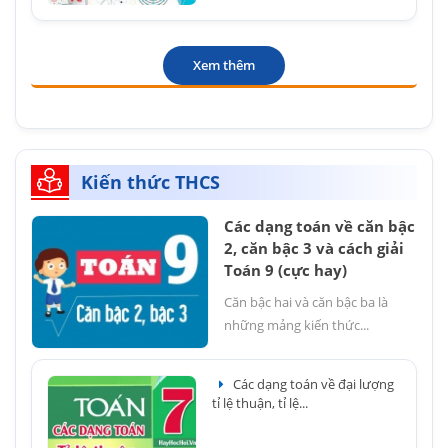
Xem thêm
Kiến thức THCS
Các dạng toán về căn bậc
2, căn bậc 3 và cách giải
Toán 9 (cực hay)
Căn bậc hai và căn bậc ba là
những mảng kiến thức...
Các dạng toán về đại lượng
tỉ lệ thuận, tỉ lệ...