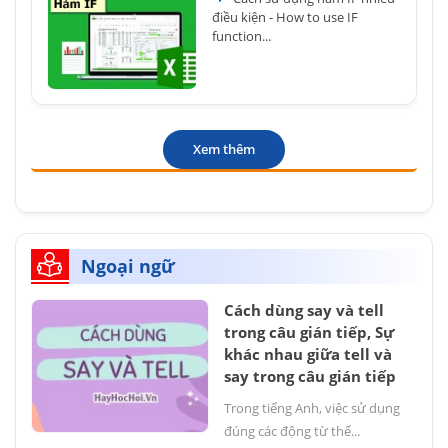
điều kiện - How to use IF
function...
Xem thêm
Ngoại ngữ
Cách dùng say và tell
trong câu gián tiếp, Sự
khác nhau giữa tell và
say trong câu gián tiếp
Trong tiếng Anh, việc sử dụng
đúng các động từ thể...