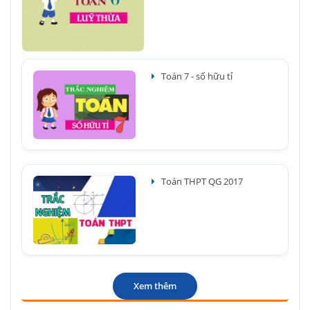
Toán 7 - số hữu tỉ
Toán THPT QG 2017
Xem thêm