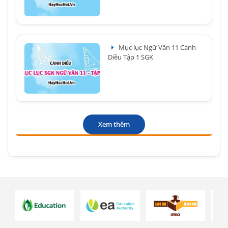
Mục lục Ngữ Văn 11 Cánh
Diều Tập 1 SGK
Xem thêm