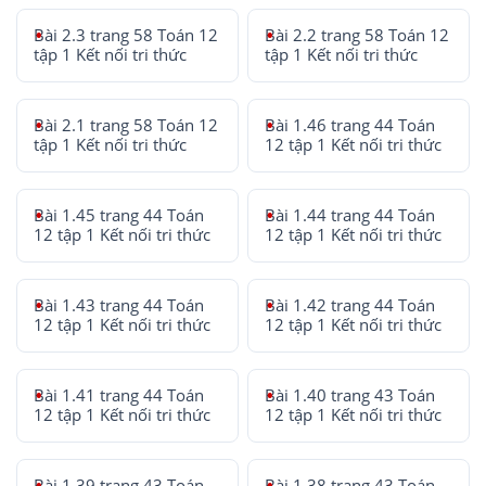
Bài 2.3 trang 58 Toán 12
Bài 2.2 trang 58 Toán 12
tập 1 Kết nối tri thức
tập 1 Kết nối tri thức
Bài 2.1 trang 58 Toán 12
Bài 1.46 trang 44 Toán
tập 1 Kết nối tri thức
12 tập 1 Kết nối tri thức
Bài 1.45 trang 44 Toán
Bài 1.44 trang 44 Toán
12 tập 1 Kết nối tri thức
12 tập 1 Kết nối tri thức
Bài 1.43 trang 44 Toán
Bài 1.42 trang 44 Toán
12 tập 1 Kết nối tri thức
12 tập 1 Kết nối tri thức
Bài 1.41 trang 44 Toán
Bài 1.40 trang 43 Toán
12 tập 1 Kết nối tri thức
12 tập 1 Kết nối tri thức
Bài 1.39 trang 43 Toán
Bài 1.38 trang 43 Toán