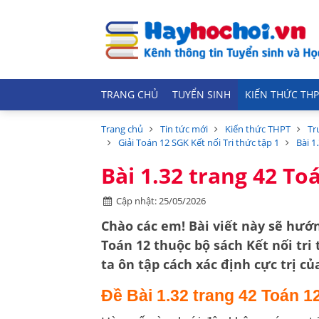
TRANG CHỦ
TUYỂN SINH
KIẾN THỨC THP
Trang chủ
Tin tức mới
Kiến thức THPT
Tr
Giải Toán 12 SGK Kết nối Tri thức tập 1
Bài 1
Bài 1.32 trang 42 Toá
Cập nhật: 25/05/2026
Chào các em! Bài viết này sẽ hướn
Toán 12
thuộc bộ sách
Kết nối tri
ta ôn tập cách xác định
cực trị c
Đề Bài 1.32 trang 42 Toán 1