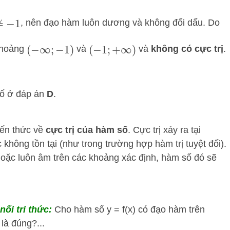
, nên đạo hàm luôn dương và không đổi dấu. Do
−
1
khoảng
và
và
không có cực trị
.
(
−
∞
;
−
1
)
(
−
1
;
+
∞
)
số ở đáp án
D
.
iến thức về
cực trị của hàm số
. Cực trị xảy ra tại
hông tồn tại (như trong trường hợp hàm trị tuyệt đối).
oặc luôn âm trên các khoảng xác định, hàm số đó sẽ
nối tri thức:
Cho hàm số y = f(x) có đạo hàm trên
là đúng?...