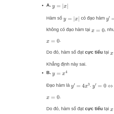
A.
y
=
|
x
|
Hàm số
có đạo hàm
y
′
=
y
=
|
x
|
không có đạo hàm tại
, nh
x
=
0
.
x
=
0
Do đó, hàm số đạt
cực tiểu
tại
x
Khẳng định này sai.
B.
y
=
x
4
Đạo hàm là
.
y
′
=
4
x
3
y
′
=
0
⇔
x
.
x
=
0
Do đó, hàm số đạt
cực tiểu
tại
x