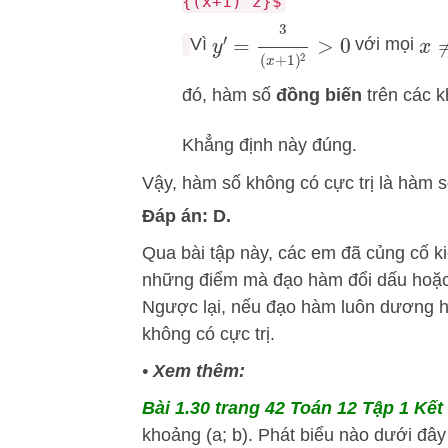
{(x+1)^2}$
y
′
=
3
(
x
+
1
)
2
>
0
Vì
với mọi
x
≠
đó, hàm số
đồng biến
trên các 
Khẳng định này đúng.
Vậy, hàm số không có cực trị là hàm 
Đáp án: D.
Qua bài tập này, các em đã củng cố k
những điểm mà đạo hàm đổi dấu hoặc k
Ngược lại, nếu đạo hàm luôn dương h
không có cực trị.
•
Xem thêm:
Bài 1.30 trang 42 Toán 12 Tập 1 Kết 
khoảng (a; b). Phát biểu nào dưới đây 