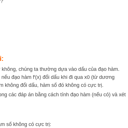
ị?
i:
ay không, chúng ta thường dựa vào dấu của đạo hàm.
nếu đạo hàm
f
′
(
x
)
đổi dấu khi đi qua
x
0
(từ dương
 không đổi dấu, hàm số đó không có cực trị.
rong các đáp án bằng cách tính đạo hàm (nếu có) và xét
m số không có cực trị: