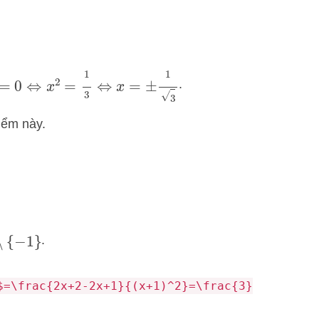
=
0
⇔
x
2
=
1
3
⇔
x
=
±
1
3
.
iểm này.
.
−
1
}
(
x
+
1
)
2
$=\frac{2x+2-2x+1}{(x+1)^2}=\frac{3}