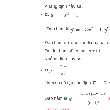
Khẳng định này sai.
C.
y
=
−
x
3
+
x
y
′
Đạo hàm là
.
y
′
=
−
3
x
2
+
1
Đạo hàm đổi dấu khi đi qua hai đ
Do đó, hàm số có hai cực trị.
Khẳng định này sai.
y
=
2
x
−
1
x
+
1
D.
Hàm số có tập xác định
D
=
R
∖
{
y
′
=
2
(
x
+
1
)
−
(
2
x
−
1
)
Đạo hàm là