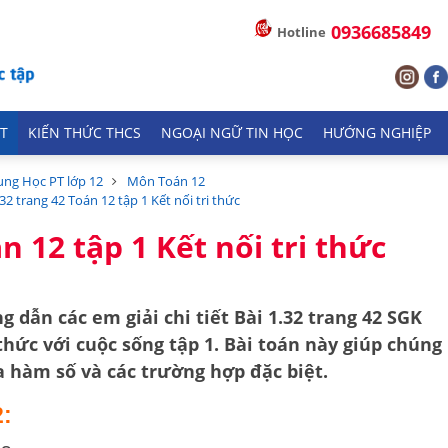
0936685849
Hotline
T
KIẾN THỨC THCS
NGOẠI NGỮ TIN HỌC
HƯỚNG NGHIỆP
ung Học PT lớp 12
Môn Toán 12
.32 trang 42 Toán 12 tập 1 Kết nối tri thức
n 12 tập 1 Kết nối tri thức
g dẫn các em giải chi tiết
Bài 1.32 trang 42 SGK
 thức với cuộc sống tập 1
. Bài toán này giúp chúng
ủa hàm số
và các trường hợp đặc biệt.
2: