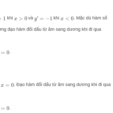
khi
và
khi
. Mặc dù hàm số
1
y
′
=
−
1
x
>
0
x
<
0
ưng đạo hàm đổi dấu từ âm sang dương khi đi qua
.
=
0
. Đạo hàm đổi dấu từ âm sang dương khi đi qua
=
0
.
=
0