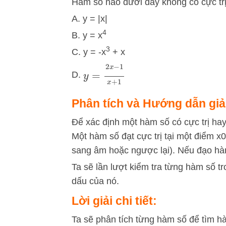
Hàm số nào dưới đây không có cực tr
A. y = |x|
4
B. y = x
3
C. y = -x
+ x
y
=
2
x
−
1
x
+
1
D.
Phân tích và Hướng dẫn giả
Để xác định một hàm số có cực trị h
Một hàm số đạt cực trị tại một điểm
x
0
sang âm hoặc ngược lại). Nếu đạo hàm
Ta sẽ lần lượt kiểm tra từng hàm số t
dấu của nó.
Lời giải chi tiết:
Ta sẽ phân tích từng hàm số để tìm hà