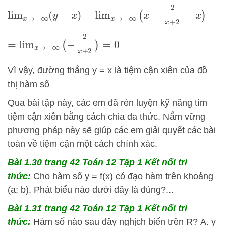
=
lim
x
→
−
∞
(
x
−
2
x
+
2
−
x
)
lim
x
→
−
∞
(
y
−
x
)
=
lim
x
→
−
∞
(
−
2
x
+
2
)
=
0
Vì vậy, đường thẳng y = x là tiệm cận xiên của đồ
thị hàm số
Qua bài tập này, các em đã rèn luyện kỹ năng tìm
tiệm cận xiên bằng cách chia đa thức. Nắm vững
phương pháp này sẽ giúp các em giải quyết các bài
toán về tiệm cận một cách chính xác.
Bài 1.30 trang 42 Toán 12 Tập 1 Kết nối tri
thức:
Cho hàm số y = f(x) có đạo hàm trên khoảng
(a; b). Phát biểu nào dưới đây là đúng?...
Bài 1.31 trang 42 Toán 12 Tập 1 Kết nối tri
thức:
Hàm số nào sau đây nghịch biến trên R? A. y