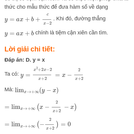
thức cho mẫu thức để đưa hàm số về dạng
y
=
a
x
+
b
+
c
x
−
2
. Khi đó, đường thẳng
chính là tiệm cận xiên cần tìm.
y
=
a
x
+
b
Lời giải chi tiết:
Đáp án: D. y = x
y
=
x
2
+
2
x
−
2
x
+
2
=
x
−
2
x
+
2
Ta có:
Mà:
lim
x
→
+
∞
(
y
−
x
)
=
lim
x
→
+
∞
(
x
−
2
x
+
2
−
x
)
=
lim
x
→
+
∞
(
−
2
x
+
2
)
=
0