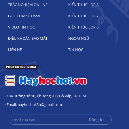
TRẮC NGHIỆM ONLINE
KIẾN THỨC LỚP 8
GÓC CHIA SẺ HSSV
KIẾN THỨC LỚP 7
VIDEO TIN HỌC
KIẾN THỨC LỚP 6
ĐIỀU KHOẢN BẢO MẬT
NGOẠI NGỮ
LIÊN HỆ
TIN HỌC
• 184 Đường số 10, Phường 9, Q.Gò Vấp, TPHCM.
• Email: hayhochoi.3h@gmail.com