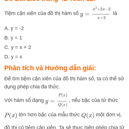
y
=
x
2
+
2
x
−
2
x
+
2
Tiệm cận xiên của đồ thị hàm số
là
A. y = -2
B. y = 1
C. y = x + 2
D. y = x
Phân tích và Hướng dẫn giải:
Để tìm tiệm cận xiên của đồ thị hàm số, ta có thể sử
dụng phép chia đa thức.
y
=
P
(
x
)
Q
(
x
)
Với hàm số dạng
, nếu bậc của tử thức
lớn hơn bậc của mẫu thức
một đơn vị,
P
(
x
)
Q
(
x
)
đồ thị có tiệm cận xiên. Ta sẽ thực hiện phép chia tử