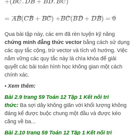
=
A
B
→
(
C
B
→
+
B
C
+
→
B
)
C
→
(
B
D
→
+
D
B
→
)
=
0
→
Qua bài tập này, các em đã rèn luyện kỹ năng
chứng minh đẳng thức vector
bằng cách sử dụng
các quy tắc cộng, trừ vector và tích vô hướng. Việc
nắm vững các quy tắc này là chìa khóa để giải
quyết các bài toán hình học không gian một cách
chính xác.
•
Xem thêm:
Bài 2.9 trang 59 Toán 12 Tập 1 Kết nối tri
thức:
Ba sợi dây không giãn với khối lượng không
đáng kể được buộc chung một đầu và được kéo
căng về ba...
Bài 2.10 trang 59 Toán 12 Tập 1 Kết nối tri