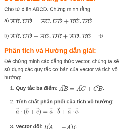
Cho tứ diện ABCD. Chứng minh rằng
A
B
→
.
C
D
→
=
A
C
→
.
C
D
→
+
B
C
→
.
D
C
→
a)
A
B
→
.
C
D
→
+
A
C
→
.
D
B
→
+
A
D
→
.
B
C
→
=
0
→
b)
Phân tích và Hướng dẫn giải:
Để chứng minh các đẳng thức vector, chúng ta sẽ
sử dụng các quy tắc cơ bản của vector và tích vô
hướng:
A
B
→
=
A
C
→
+
C
B
→
Quy tắc ba điểm
:
.
Tính chất phân phối của tích vô hướng
:
a
→
⋅
(
b
→
+
c
→
)
=
a
→
⋅
b
→
+
a
→
⋅
c
→
.
B
A
→
=
−
A
B
→
Vector đối
:
.