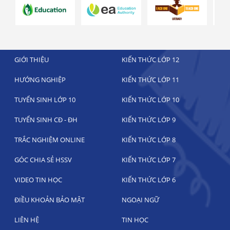
GIỚI THIỆU
KIẾN THỨC LỚP 12
HƯỚNG NGHIỆP
KIẾN THỨC LỚP 11
TUYỂN SINH LỚP 10
KIẾN THỨC LỚP 10
TUYỂN SINH CĐ - ĐH
KIẾN THỨC LỚP 9
TRẮC NGHIỆM ONLINE
KIẾN THỨC LỚP 8
GÓC CHIA SẺ HSSV
KIẾN THỨC LỚP 7
VIDEO TIN HỌC
KIẾN THỨC LỚP 6
ĐIỀU KHOẢN BẢO MẬT
NGOẠI NGỮ
LIÊN HỆ
TIN HỌC