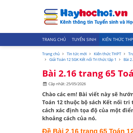
TRANG CHỦ
TUYỂN SINH
KIẾN THỨC THP
Trang chủ
Tin tức mới
Kiến thức THPT
Tr
Giải Toán 12 SGK Kết nối Tri thức tập 1
Bài 2
Bài 2.16 trang 65 Toá
Cập nhật: 25/05/2026
Chào các em! Bài viết này sẽ hướn
Toán 12
thuộc bộ sách
Kết nối tri
cách
xác định tọa độ của một đi
khoảng cách của nó.
Đề Bài 2.16 trang 65 Toán 1