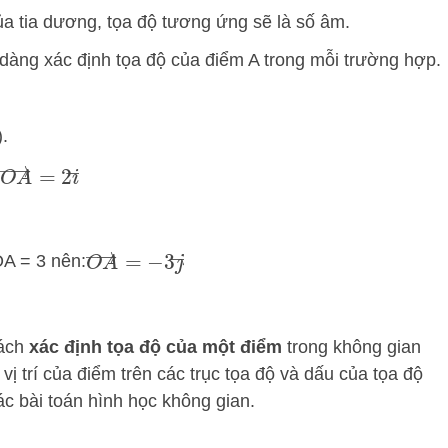
ủa tia dương, tọa độ tương ứng sẽ là số âm.
 dàng xác định tọa độ của điểm A trong mỗi trường hợp.
).
O
A
→
=
2
i
→
O
A
→
=
−
3
j
→
OA = 3 nên:
cách
xác định tọa độ của một điểm
trong không gian
ị trí của điểm trên các trục tọa độ và dấu của tọa độ
ác bài toán hình học không gian.