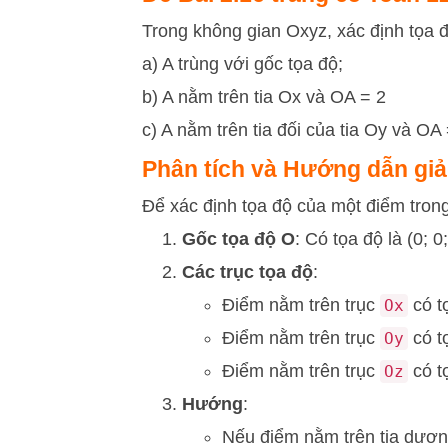
Trong không gian Oxyz, xác định tọa 
a) A trùng với gốc tọa độ;
b) A nằm trên tia Ox và OA = 2
c) A nằm trên tia đối của tia Oy và OA
Phân tích và Hướng dẫn giả
Để xác định tọa độ của một điểm tron
Gốc tọa độ O
: Có tọa độ là (0; 0;
Các trục tọa độ
:
Điểm nằm trên trục
có tọ
Ox
Điểm nằm trên trục
có tọ
Oy
Điểm nằm trên trục
có tọ
Oz
Hướng
:
Nếu điểm nằm trên tia dương