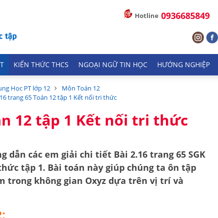
0936685849
Hotline
T
KIẾN THỨC THCS
NGOẠI NGỮ TIN HỌC
HƯỚNG NGHIỆP
ung Học PT lớp 12
Môn Toán 12
.16 trang 65 Toán 12 tập 1 Kết nối tri thức
n 12 tập 1 Kết nối tri thức
g dẫn các em giải chi tiết
Bài 2.16 trang 65 SGK
 thức tập 1
. Bài toán này giúp chúng ta ôn tập
ểm
trong không gian Oxyz dựa trên vị trí và
2: