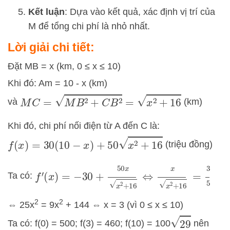
Kết luận
: Dựa vào kết quả, xác định vị trí của
M để tổng chi phí là nhỏ nhất.
Lời giải chi tiết:
Đặt MB = x (km, 0 ≤ x ≤ 10)
Khi đó: Am = 10 - x (km)
M
C
=
M
B
2
+
C
B
2
=
x
2
+
16
và
(km)
Khi đó, chi phí nối điện từ A đến C là:
f
(
x
)
=
30
(
10
−
x
)
+
50
x
2
+
16
(triệu đồng)
f
′
(
x
)
=
−
30
+
50
x
x
2
+
16
⇔
x
x
2
+
16
=
3
5
Ta có:
2
2
⇔ 25x
= 9x
+ 144 ⇔ x = 3 (vì 0 ≤ x ≤ 10)
29
Ta có: f(0) = 500; f(3) = 460; f(10) = 100
nên