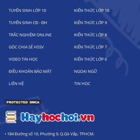
TUYỂN SINH LỚP 10
KIẾN THỨC LỚP 10
TUYỂN SINH CĐ - ĐH
KIẾN THỨC LỚP 9
TRẮC NGHIỆM ONLINE
KIẾN THỨC LỚP 8
GÓC CHIA SẺ HSSV
KIẾN THỨC LỚP 7
VIDEO TIN HỌC
KIẾN THỨC LỚP 6
ĐIỀU KHOẢN BẢO MẬT
NGOẠI NGỮ
LIÊN HỆ
TIN HỌC
• 184 Đường số 10, Phường 9, Q.Gò Vấp, TPHCM.