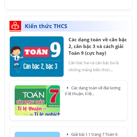
Kiến thức THCS
Các dạng toán về căn bậc
2, căn bậc 3 và cách giải
Toán 9 (cực hay)
Căn bậc hai và căn bậc ba là
những mảng kiến thức...
Các dạng toán về đại lượng
tỉ lệ thuận, tỉ lệ...
Giải bài 1.1 trang 7 Toán 6