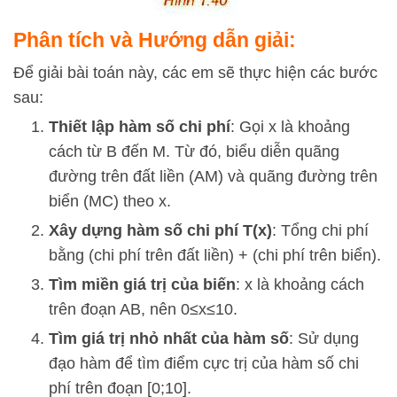
Phân tích và Hướng dẫn giải:
Để giải bài toán này, các em sẽ thực hiện các bước
sau:
Thiết lập hàm số chi phí
: Gọi
x
là khoảng
cách từ B đến M. Từ đó, biểu diễn quãng
đường trên đất liền (AM) và quãng đường trên
biển (MC) theo
x
.
Xây dựng hàm số chi phí
T
(
x
)
: Tổng chi phí
bằng (chi phí trên đất liền) + (chi phí trên biển).
Tìm miền giá trị của biến
:
x
là khoảng cách
trên đoạn AB, nên
0
≤
x
≤
10
.
Tìm giá trị nhỏ nhất của hàm số
: Sử dụng
đạo hàm để tìm điểm cực trị của hàm số chi
phí trên đoạn
[
0
;
10
]
.