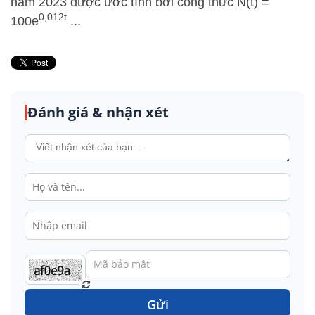
năm 2023 được ước tính bởi công thức N(t) =
0,012t
100e
...
Đánh giá & nhận xét
Gửi