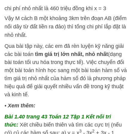
chi phí nhỏ nhất là 460 triệu đồng khi x = 3
Vậy M cách B một khoảng 3km trên đoạn AB (điểm
nối dây từ đất liền ra đảo) thì tổng chi phí lắp đặt là
nhỏ nhất.
Qua bài tập này, các em đã rèn luyện kỹ năng giải
các bài toán
tìm giá trị lớn nhất, nhỏ nhất
(dạng
bài toán tối ưu hóa trong thực tế). Việc chuyển đổi
một bài toán hình học sang một bài toán hàm số và
tìm giá trị nhỏ nhất của hàm số đó là phương pháp
hiệu quả để giải quyết nhiều vấn đề trong kỹ thuật
và kinh tế.
•
Xem thêm:
Bài 1.40 trang 43 Toán 12 Tập 1 Kết nối tri
thức:
Xét chiều biến thiên và tìm các cực trị (nếu
3
2
có) củ các hàm số sau: a) y = x
- 3x
+ 3x - 1...