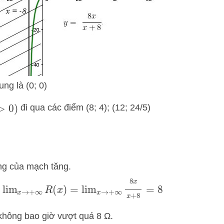
ng là (0; 0)
đi qua các điểm (8; 4); (12; 24/5)
ơng của mạch tăng.
lim
x
→
+
∞
R
(
x
)
=
lim
x
→
+
∞
8
x
x
+
8
=
8
à
hông bao giờ vượt quá 8 Ω.