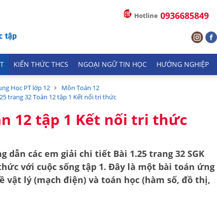
0936685849
Hotline
T
KIẾN THỨC THCS
NGOẠI NGỮ TIN HỌC
HƯỚNG NGHIỆP
ung Học PT lớp 12
Môn Toán 12
.25 trang 32 Toán 12 tập 1 Kết nối tri thức
n 12 tập 1 Kết nối tri thức
g dẫn các em giải chi tiết
Bài 1.25 trang 32 SGK
 thức với cuộc sống tập 1
. Đây là một bài toán ứng
về
vật lý (mạch điện)
và
toán học (hàm số, đồ thị,