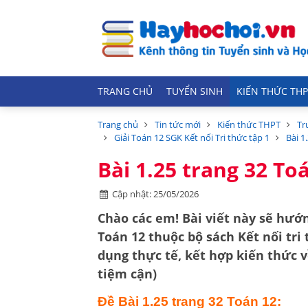
TRANG CHỦ
TUYỂN SINH
KIẾN THỨC THP
Trang chủ
Tin tức mới
Kiến thức THPT
Tr
Giải Toán 12 SGK Kết nối Tri thức tập 1
Bài 1
Bài 1.25 trang 32 Toá
Cập nhật: 25/05/2026
Chào các em! Bài viết này sẽ hướn
Toán 12
thuộc bộ sách
Kết nối tri
dụng thực tế, kết hợp kiến thức 
tiệm cận)
Đề Bài 1.25 trang 32 Toán 12: