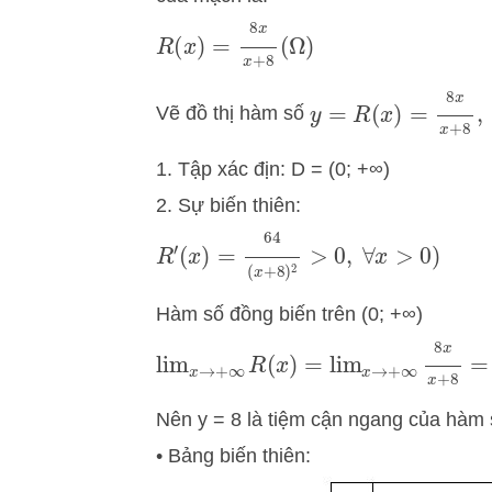
R
(
x
)
=
8
x
x
+
8
(
Ω
)
y
=
R
(
x
)
=
8
x
x
+
8
,
x
Vẽ đồ thị hàm số
1. Tập xác địn: D = (0; +∞)
2. Sự biến thiên:
R
′
(
x
)
=
64
(
x
+
8
)
2
>
0
,
∀
x
>
0
)
Hàm số đồng biến trên (0; +∞)
=
lim
x
→
+
∞
8
x
x
+
8
lim
x
→
+
∞
R
(
x
)
Nên y = 8 là tiệm cận ngang của hàm
• Bảng biến thiên: