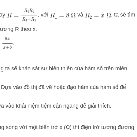
R
=
R
1
R
2
R
1
+
R
2
ay
, với
và
, ta sẽ tìm
R
1
=
8
Ω
R
2
=
x
Ω
đương R theo x.
+
8
.
g ta sẽ khảo sát sự biến thiên của hàm số trên miền
: Dựa vào đồ thị đã vẽ hoặc đạo hàm của hàm số để
ựa vào khái niệm tiệm cận ngang để giải thích.
g song với một biến trở x (Ω) thì điện trở tương đương