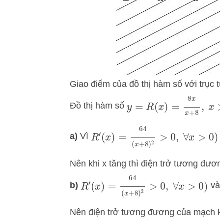
Giao điểm của đồ thị hàm số với trục tu
y
=
R
(
x
)
=
8
x
x
+
8
,
x
>
0
)
Đồ thị hàm số
R
′
(
x
)
=
64
(
x
+
8
)
2
>
0
,
∀
x
>
0
)
a)
Vì
Nên khi x tăng thì điện trở tương đư
R
′
(
x
)
=
64
(
x
+
8
)
2
>
0
,
∀
x
>
0
)
b)
v
Nên điện trở tương đương của mạch k