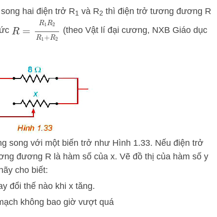
 song hai điện trở R
và R
thì điện trở tương đương R
1
2
R
=
R
1
R
2
R
1
+
R
2
hức
(theo Vật lí đại cương, NXB Giáo dục
g song với một biến trở như Hình 1.33. Nếu điện trở
 tương đương R là hàm số của x. Vẽ đồ thị của hàm số y
 hãy cho biết:
 đổi thế nào khi x tăng.
 mạch không bao giờ vượt quá