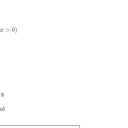
>
0
)
=
8
 số