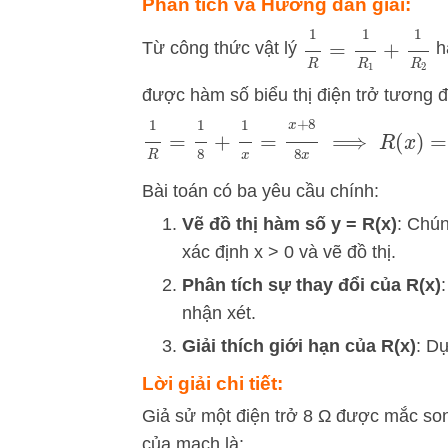
Phân tích và Hướng dẫn giải:
1
R
=
1
R
1
+
1
R
2
Từ công thức vật lý
h
được hàm số biểu thị điện trở tương 
1
R
=
1
8
+
1
x
=
x
+
8
8
x
⟹
R
(
x
)
=
8
x
x
Bài toán có ba yêu cầu chính:
Vẽ đồ thị hàm số y = R(x)
: Chún
xác định x > 0 và vẽ đồ thị.
Phân tích sự thay đổi của R(x)
nhận xét.
Giải thích giới hạn của R(x)
: D
Lời giải chi tiết:
Giả sử một điện trở 8 Ω được mắc son
của mạch là: