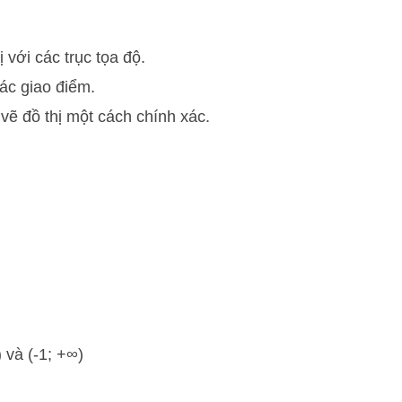
 với các trục tọa độ.
ác giao điểm.
vẽ đồ thị một cách chính xác.
 và (-1; +∞)