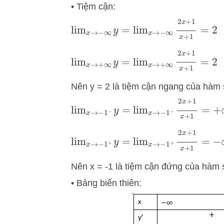
• Tiệm cận:
lim
x
→
−
∞
y
=
lim
x
→
−
∞
2
x
+
1
x
+
1
=
lim
x
→
+
∞
y
=
lim
x
→
+
∞
2
x
+
1
x
+
1
=
Nên y = 2 là tiệm cận ngang của hàm 
lim
x
→
−
1
−
y
=
lim
x
→
−
1
−
2
x
+
1
x
+
1
lim
x
→
−
1
+
y
=
lim
x
→
−
1
+
2
x
+
1
x
+
1
Nên x = -1 là tiệm cận đứng của hàm 
• Bảng biến thiên: