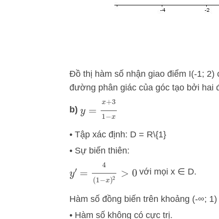
Đồ thị hàm số nhận giao điểm I(-1; 2)
đường phân giác của góc tạo bởi hai 
y
=
x
+
3
1
−
x
b)
• Tập xác định: D = R\{1}
• Sự biến thiên:
y
′
=
4
(
1
−
x
)
2
>
0
với mọi x ∈ D.
Hàm số đồng biến trên khoảng (-∞; 1) 
• Hàm số không có cực trị.