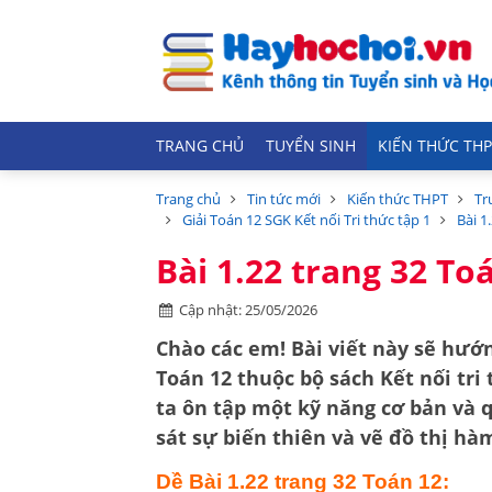
TRANG CHỦ
TUYỂN SINH
KIẾN THỨC THP
Trang chủ
Tin tức mới
Kiến thức THPT
Tr
Giải Toán 12 SGK Kết nối Tri thức tập 1
Bài 1
Bài 1.22 trang 32 Toá
Cập nhật: 25/05/2026
Chào các em! Bài viết này sẽ hướn
Toán 12
thuộc bộ sách
Kết nối tri
ta ôn tập một kỹ năng cơ bản và 
sát sự biến thiên và vẽ đồ thị hà
Dề Bài 1.22 trang 32 Toán 12: