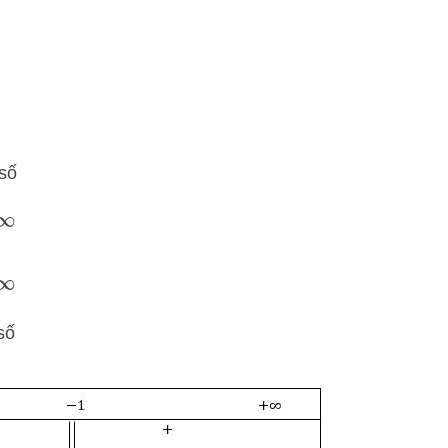
2
2
số
=
+
∞
=
−
∞
số