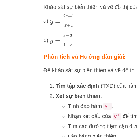
Khảo sát sự biến thiên và vẽ đồ thị c
y
=
2
x
+
1
x
+
1
a)
y
=
x
+
3
1
−
x
b)
Phân tích và Hướng dẫn giải:
Để khảo sát sự biến thiên và vẽ đồ th
Tìm tập xác định
(TXĐ) của hàm
Xét sự biến thiên
:
Tính đạo hàm
.
y'
Nhận xét dấu của
để tìm
y'
Tìm các đường tiệm cận đứn
Lập bảng biến thiên.