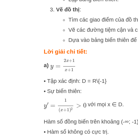
Vẽ đồ thị
:
Tìm các giao điểm của đồ thị
Vẽ các đường tiệm cận và c
Dựa vào bảng biến thiên để 
Lời giải chi tiết:
y
=
2
x
+
1
x
+
1
a)
• Tập xác định: D = R\{-1}
• Sự biến thiên:
y
′
=
1
(
x
+
1
)
2
>
0
với mọi x ∈ D.
Hàm số đồng biến trên khoảng (-∞; -1)
• Hàm số không có cực trị.