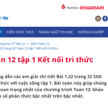
0936685849
Hotline
T
KIẾN THỨC THCS
NGOẠI NGỮ TIN HỌC
HƯỚNG NGHIỆP
ung Học PT lớp 12
Môn Toán 12
.22 trang 32 Toán 12 tập 1 Kết nối tri thức
n 12 tập 1 Kết nối tri thức
g dẫn các em giải chi tiết
Bài 1.22 trang 32 SGK
 thức với cuộc sống tập 1
. Bài toán này giúp chúng
quan trọng nhất của chương trình Toán 12:
khảo
m số phân thức bậc nhất trên bậc nhất
.