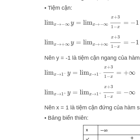
• Tiệm cận:
lim
x
→
−
∞
y
=
lim
x
→
−
∞
x
+
3
1
−
x
=
−
lim
x
→
+
∞
y
=
lim
x
→
+
∞
x
+
3
1
−
x
=
−
Nên y = -1 là tiệm cận ngang của hàm
lim
x
→
1
−
y
=
lim
x
→
1
−
x
+
3
1
−
x
=
+
lim
x
→
1
+
y
=
lim
x
→
1
+
x
+
3
1
−
x
=
−
Nên x = 1 là tiệm cận đứng của hàm 
• Bảng biến thiên: