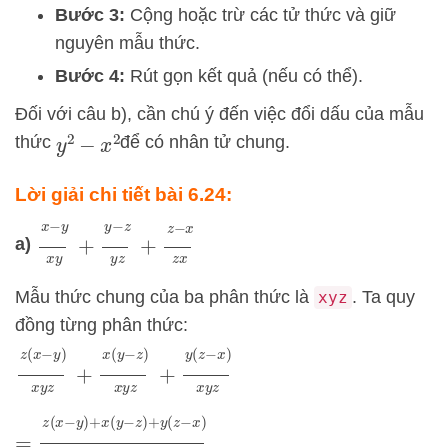
Bước 3:
Cộng hoặc trừ các tử thức và giữ
nguyên mẫu thức.
Bước 4:
Rút gọn kết quả (nếu có thể).
Đối với câu b), cần chú ý đến việc đổi dấu của mẫu
thức
để có nhân tử chung.
y
2
−
x
2
Lời giải chi tiết bài 6.24:
x
−
y
x
y
+
y
−
z
y
z
+
z
−
x
z
x
a)
Mẫu thức chung của ba phân thức là
. Ta quy
xyz
đồng từng phân thức:
z
(
x
−
y
)
x
y
z
+
x
(
y
−
z
)
x
y
z
+
y
(
z
−
x
)
x
y
z
=
z
(
x
−
y
)
+
x
(
y
−
z
)
+
y
(
z
−
x
)
x
y
z