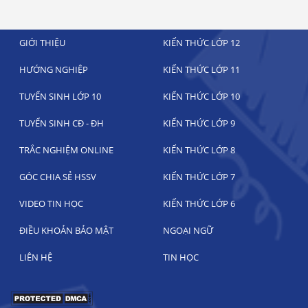
GIỚI THIỆU
KIẾN THỨC LỚP 12
HƯỚNG NGHIỆP
KIẾN THỨC LỚP 11
TUYỂN SINH LỚP 10
KIẾN THỨC LỚP 10
TUYỂN SINH CĐ - ĐH
KIẾN THỨC LỚP 9
TRẮC NGHIỆM ONLINE
KIẾN THỨC LỚP 8
GÓC CHIA SẺ HSSV
KIẾN THỨC LỚP 7
VIDEO TIN HỌC
KIẾN THỨC LỚP 6
ĐIỀU KHOẢN BẢO MẬT
NGOẠI NGỮ
LIÊN HỆ
TIN HỌC