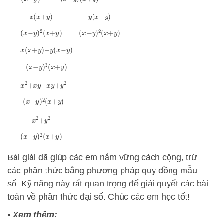
=
x
(
x
+
y
)
(
x
−
y
)
2
(
x
+
y
)
−
y
(
x
−
y
)
(
x
−
y
)
2
(
x
+
y
)
=
x
(
x
+
y
)
−
y
(
x
−
y
)
(
x
−
y
)
2
(
x
+
y
)
=
x
2
+
x
y
−
x
y
+
y
2
(
x
−
y
)
2
(
x
+
y
)
=
x
2
+
y
2
(
x
−
y
)
2
(
x
+
y
)
Bài giải đã giúp các em nắm vững cách cộng, trừ
các phân thức bằng phương pháp quy đồng mẫu
số. Kỹ năng này rất quan trọng để giải quyết các bài
toán về phân thức đại số. Chúc các em học tốt!
•
Xem thêm: