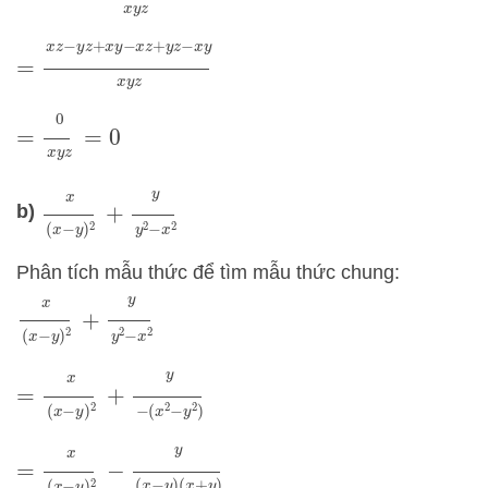
=
x
z
−
y
z
+
x
y
−
x
z
+
y
z
−
x
y
x
y
z
=
0
x
y
z
=
0
x
(
x
−
y
)
2
+
y
y
2
−
x
2
b)
Phân tích mẫu thức để tìm mẫu thức chung:
x
(
x
−
y
)
2
+
y
y
2
−
x
2
=
x
(
x
−
y
)
2
+
y
−
(
x
2
−
y
2
)
=
x
(
x
−
y
)
2
−
y
(
x
−
y
)
(
x
+
y
)