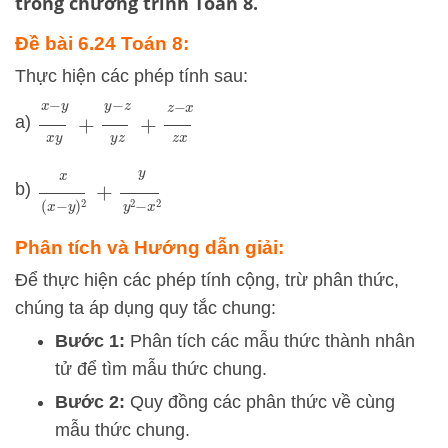
trong chương trình Toán 8.
Đề bài 6.24 Toán 8:
Thực hiện các phép tính sau:
x
−
y
x
y
+
y
−
z
y
z
+
z
−
x
z
x
a)
x
(
x
−
y
)
2
+
y
y
2
−
x
2
b)
Phân tích và Hướng dẫn giải:
Để thực hiện các phép tính cộng, trừ phân thức,
chúng ta áp dụng quy tắc chung:
Bước 1:
Phân tích các mẫu thức thành nhân
tử để tìm mẫu thức chung.
Bước 2:
Quy đồng các phân thức về cùng
mẫu thức chung.