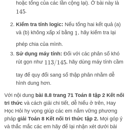
hoặc tổng của các lần cộng lại). Ở bài này là
.
145
Kiểm tra tính logic:
Nếu tổng hai kết quả (a)
và (b) không xấp xỉ bằng
, hãy kiểm tra lại
1
phép chia của mình.
Sử dụng máy tính:
Đối với các phân số khó
rút gọn như
, hãy dùng máy tính cầm
113
/
145
tay để quy đổi sang số thập phân nhằm dễ
hình dung hơn.
Với nội dung
bài 8.8
trang 71 Toán 8 tập 2 Kết nối
tri thức
và
cách giải
chi tiết, dễ hiểu ở trên,
Hay
Học Hỏi
hy vọng giúp các em nắm vững phương
pháp
giải Toán 8 Kết nối tri thức tập 2.
Mọi góp ý
và thắc mắc các em hãy để lại nhận xét dưới bài