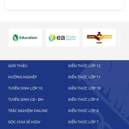
GIỚI THIỆU
KIẾN THỨC LỚP 12
HƯỚNG NGHIỆP
KIẾN THỨC LỚP 11
TUYỂN SINH LỚP 10
KIẾN THỨC LỚP 10
TUYỂN SINH CĐ - ĐH
KIẾN THỨC LỚP 9
TRẮC NGHIỆM ONLINE
KIẾN THỨC LỚP 8
GÓC CHIA SẺ HSSV
KIẾN THỨC LỚP 7