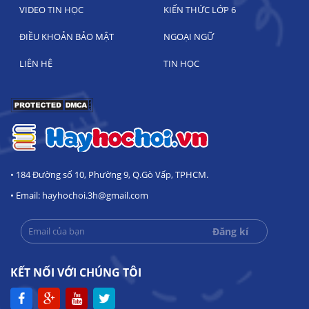
VIDEO TIN HỌC
KIẾN THỨC LỚP 6
ĐIỀU KHOẢN BẢO MẬT
NGOẠI NGỮ
LIÊN HỆ
TIN HỌC
• 184 Đường số 10, Phường 9, Q.Gò Vấp, TPHCM.
• Email: hayhochoi.3h@gmail.com
KẾT NỐI VỚI CHÚNG TÔI