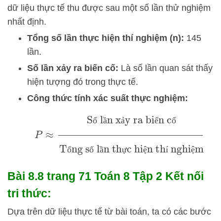
dữ liệu thực tế thu được sau một số lần thử nghiệm
nhất định.
Tổng số lần thực hiện thí nghiệm (n):
145
lần.
Số lần xảy ra biến cố:
Là số lần quan sát thấy
hiện tượng đó trong thực tế.
Công thức tính xác suất thực nghiệm:
P
≈
Số lần xảy ra biến cố
Tổng số lần
ố
ầ
ả
ế
ố
thực hiện thí nghiệm
ổ
ố
ầ
ự
ệ
í
ệ
Bài 8.8 trang 71 Toán 8 Tập 2 Kết nối
tri thức:
Dựa trên dữ liệu thực tế từ bài toán, ta có các bước