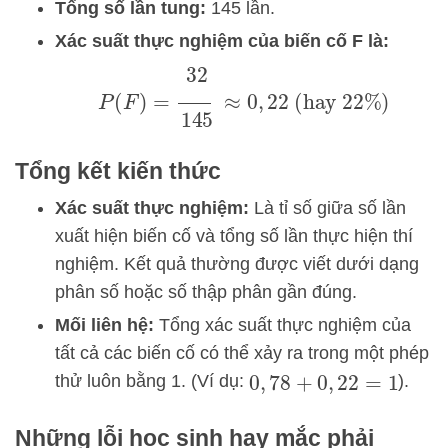
Tổng số lần tung:
145 lần.
Xác suất thực nghiệm của biến cố F là:
P
(
F
)
=
32
145
≈
0
,
22
(hay
22
%
)
Tổng kết kiến thức
Xác suất thực nghiệm:
Là tỉ số giữa số lần
xuất hiện biến cố và tổng số lần thực hiện thí
nghiệm. Kết quả thường được viết dưới dạng
phân số hoặc số thập phân gần đúng.
Mối liên hệ:
Tổng xác suất thực nghiệm của
tất cả các biến cố có thể xảy ra trong một phép
thử luôn bằng 1. (Ví dụ:
).
0
,
78
+
0
,
22
=
1
Những lỗi học sinh hay mắc phải