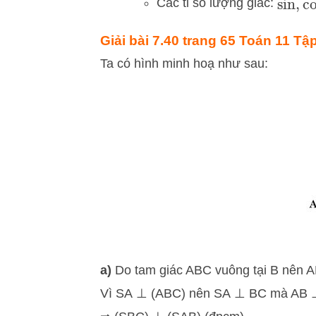
Các tỉ số lượng giác:
sin
,
c
Giải bài 7.40 trang 65 Toán 11 Tập 
Ta có hình minh hoạ như sau:
a)
Do tam giác ABC vuông tại B nên 
Vì SA ⊥ (ABC) nên SA ⊥ BC mà AB 