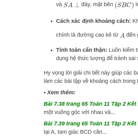
và
đáy, mặt bên
l
S
A
⊥
(
S
B
C
)
Cách xác định khoảng cách:
Kh
chính là đường cao kẻ từ
đến 
A
Tính toán cẩn thận:
Luôn kiểm tr
dụng hệ thức lượng để tránh sai s
Hy vọng lời giải chi tiết này giúp cá
làm các bài tập về khoảng cách trong 
•
Xem thêm:
Bài 7.38 trang 65 Toán 11 Tập 2 Kết 
một vuông góc với nhau và...
Bài 7.39 trang 65 Toán 11 Tập 2 Kết 
tại A, tam giác BCD cân...