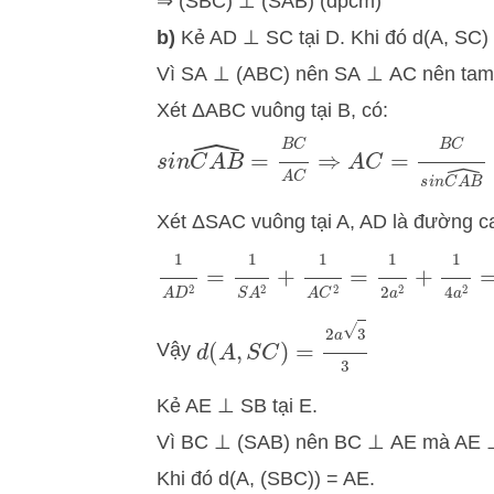
⇒ (SBC) ⊥ (SAB) (đpcm)
b)
Kẻ AD ⊥ SC tại D. Khi đó d(A, SC)
Vì SA ⊥ (ABC) nên SA ⊥ AC nên tam 
Xét ΔABC vuông tại B, có:
s
i
n
C
A
B
^
=
B
C
A
C
⇒
A
C
=
B
C
s
i
n
C
A
Xét ΔSAC vuông tại A, AD là đường ca
=
1
2
a
2
+
1
4
a
2
1
A
D
2
=
1
S
A
2
+
1
A
C
2
d
(
A
,
S
C
)
=
2
a
3
3
Vậy
Kẻ AE ⊥ SB tại E.
Vì BC ⊥ (SAB) nên BC ⊥ AE mà AE 
Khi đó d(A, (SBC)) = AE.