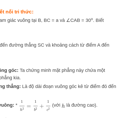
t nối tri thức:
o
am giác vuông tại B, BC = a và ∠CAB = 30
. Biết
A đến đường thẳng SC và khoảng cách từ điểm A đến
ông góc:
Ta chứng minh mặt phẳng này chứa một
phẳng kia.
ng thẳng:
Là độ dài đoạn vuông góc kẻ từ điểm đó đến
1
h
2
=
1
b
2
+
1
c
2
vuông:
*
(với
là đường cao).
h