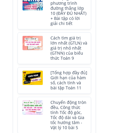
phương trình
đường thẳng lớp
10 (ĐẦY ĐỦ NHẤT)
+ Bài tập có lời
giải chi tiết
Cách tìm giá trị
lớn nhất (GTLN) và
giá trị nhỏ nhất
(GTNN) của biểu
thức Toán 9
[Tổng hợp đầy đủ]
Giới hạn của hàm
số, cách tính và
bài tập Toán 11
Chuyển động tròn
đều, Công thức
tính Tốc độ góc,
Tốc độ dài và Gia
tốc hướng tâm -
Vật lý 10 bài 5