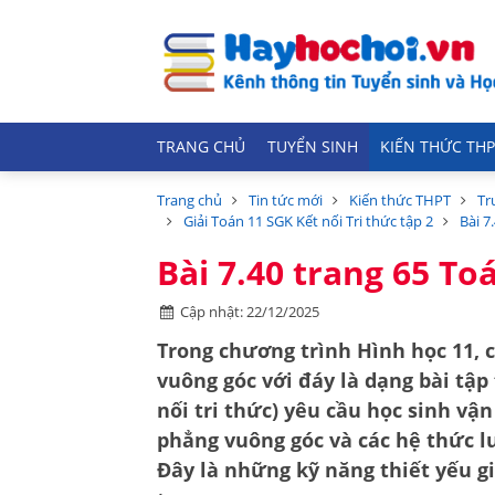
TRANG CHỦ
TUYỂN SINH
KIẾN THỨC THP
Trang chủ
Tin tức mới
Kiến thức THPT
Tr
Giải Toán 11 SGK Kết nối Tri thức tập 2
Bài 7
Bài 7.40 trang 65 Toá
Cập nhật: 22/12/2025
Trong chương trình Hình học 11, 
vuông góc với đáy
là dạng bài tập 
nối tri thức) yêu cầu học sinh v
phẳng vuông góc và các hệ thức l
Đây là những kỹ năng thiết yếu gi