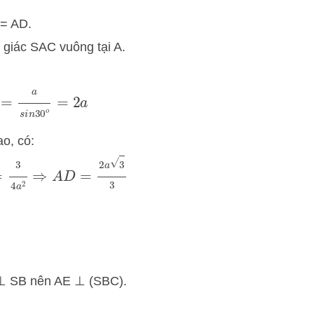
 = AD.
giác SAC vuông tại A.
B
^
=
a
s
i
n
30
o
=
2
a
o, có:
⇒
A
D
=
2
a
3
3
=
3
4
a
2
⊥ SB nên AE ⊥ (SBC).