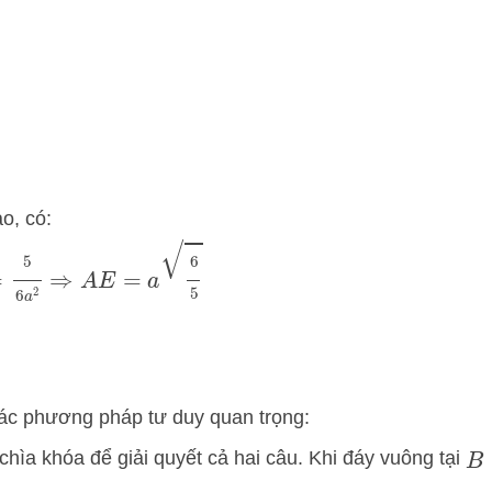
ao, có:
⇒
A
E
=
a
6
5
=
5
6
a
2
 các phương pháp tư duy quan trọng:
chìa khóa để giải quyết cả hai câu. Khi đáy vuông tại
B