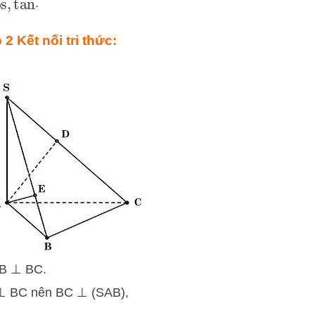
.
os
,
tan
2 Kết nối tri thức:
AB ⊥ BC.
⊥ BC nên BC ⊥ (SAB),