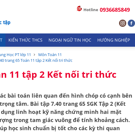
0936685849
Hotline
T
KIẾN THỨC THCS
NGOẠI NGỮ TIN HỌC
HƯỚNG NGHIỆP
ung Học PT lớp 11
Môn Toán 11
.40 trang 65 Toán 11 tập 2 Kết nối tri thức
n 11 tập 2 Kết nối tri thức
các bài toán liên quan đến
hình chóp có cạnh bên
trọng tâm. Bài tập 7.40 trang 65 SGK Tập 2 (Kết
ận dụng linh hoạt kỹ năng chứng minh hai mặt
ượng trong tam giác vuông để tính khoảng cách.
úp học sinh chuẩn bị tốt cho các kỳ thi quan