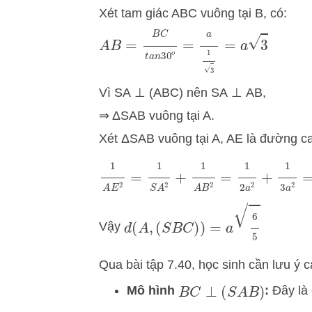
Xét tam giác ABC vuông tại B, có:
A
B
=
B
C
t
a
n
30
o
=
a
1
3
=
a
3
Vì SA ⊥ (ABC) nên SA ⊥ AB,
⇒ ΔSAB vuông tại A.
Xét ΔSAB vuông tại A, AE là đường c
=
1
2
a
2
+
1
3
a
2
1
A
E
2
=
1
S
A
2
+
1
A
B
2
d
(
A
,
(
S
B
C
)
)
=
a
6
5
Vậy
Qua bài tập 7.40, học sinh cần lưu ý
Mô hình
:
Đây là 
B
C
⊥
(
S
A
B
)