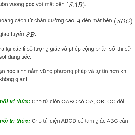
uôn vuông góc với mặt bên
.
(
S
A
B
)
oảng cách từ chân đường cao
đến mặt bên
A
(
S
B
C
)
giao tuyến
.
S
B
a lại các tỉ số lượng giác và phép cộng phân số khi sử
ót đáng tiếc.
c bạn học sinh nắm vững phương pháp và tự tin hơn khi
không gian!
nối tri thức:
Cho tứ diện OABC có OA, OB, OC đôi
nối tri thức:
Cho tứ diện ABCD có tam giác ABC cân