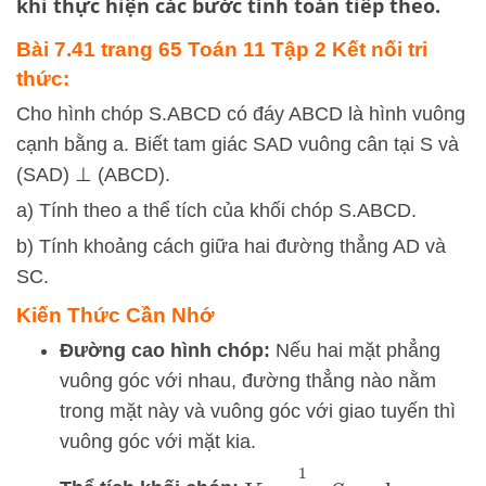
khi thực hiện các bước tính toán tiếp theo.
Bài 7.41 trang 65 Toán 11 Tập 2 Kết nối tri
thức:
Cho hình chóp S.ABCD có đáy ABCD là hình vuông
cạnh bằng a. Biết tam giác SAD vuông cân tại S và
(SAD) ⊥ (ABCD).
a) Tính theo a thể tích của khối chóp S.ABCD.
b) Tính khoảng cách giữa hai đường thẳng AD và
SC.
Kiến Thức Cần Nhớ
Đường cao hình chóp:
Nếu hai mặt phẳng
vuông góc với nhau, đường thẳng nào nằm
trong mặt này và vuông góc với giao tuyến thì
vuông góc với mặt kia.
V
=
1
3
⋅
S
đ
á
y
⋅
h