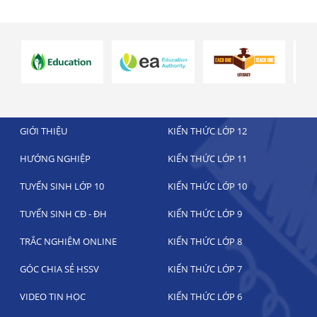
GIỚI THIỆU
KIẾN THỨC LỚP 12
HƯỚNG NGHIỆP
KIẾN THỨC LỚP 11
TUYỂN SINH LỚP 10
KIẾN THỨC LỚP 10
TUYỂN SINH CĐ - ĐH
KIẾN THỨC LỚP 9
TRẮC NGHIỆM ONLINE
KIẾN THỨC LỚP 8
GÓC CHIA SẺ HSSV
KIẾN THỨC LỚP 7
VIDEO TIN HỌC
KIẾN THỨC LỚP 6