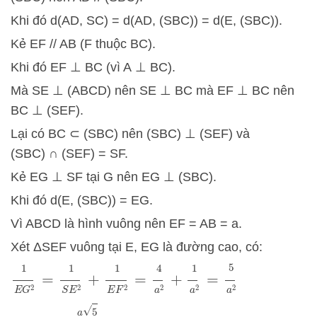
Khi đó d(AD, SC) = d(AD, (SBC)) = d(E, (SBC)).
Kẻ EF // AB (F thuộc BC).
Khi đó EF ⊥ BC (vì A ⊥ BC).
Mà SE ⊥ (ABCD) nên SE ⊥ BC mà EF ⊥ BC nên
BC ⊥ (SEF).
Lại có BC ⊂ (SBC) nên (SBC) ⊥ (SEF) và
(SBC) ∩ (SEF) = SF.
Kẻ EG ⊥ SF tại G nên EG ⊥ (SBC).
Khi đó d(E, (SBC)) = EG.
Vì ABCD là hình vuông nên EF = AB = a.
Xét ΔSEF vuông tại E, EG là đường cao, có:
=
4
a
2
+
1
a
2
=
5
a
2
1
E
G
2
=
1
S
E
2
+
1
E
F
2
⇒
E
G
=
a
5
5