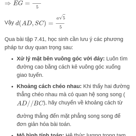
d
(
A
D
,
S
C
)
=
a
5
5
Vậy
Qua bài tập 7.41, học sinh cần lưu ý các phương
pháp tư duy quan trọng sau:
Xử lý mặt bên vuông góc với đáy:
Luôn tìm
đường cao bằng cách kẻ vuông góc xuống
giao tuyến.
Khoảng cách chéo nhau:
Khi thấy hai đường
thẳng chéo nhau mà có quan hệ song song (
), hãy chuyển về khoảng cách từ
A
D
/
/
B
C
đường thẳng đến mặt phẳng song song để
đơn giản hóa bài toán.
Mô hình tính toán:
Hệ thức lượng trong tam