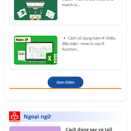
match in...
Cách sử dụng hàm IF nhiều
điều kiện - How to use IF
function...
Xem thêm
Ngoại ngữ
Cách dùng say và tell