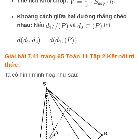
Thể tích khối chóp:
.
đ
á
Khoảng cách giữa hai đường thẳng chéo
nhau:
Nếu
và
thì
d
1
/
/
(
P
)
d
2
⊂
(
P
)
.
d
(
d
1
,
d
2
)
=
d
(
d
1
,
(
P
)
)
Giải bài 7.41 trang 65 Toán 11 Tập 2 Kết nối tri
thức:
Ta có hình minh hoạ như sau: