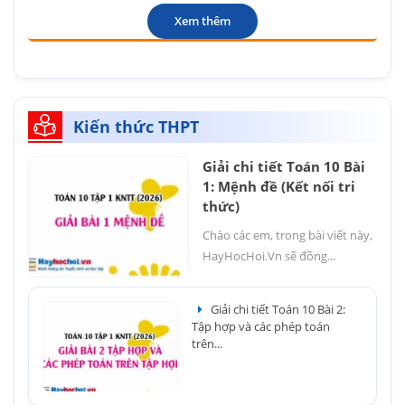
Xem thêm
Kiến thức THPT
Giải chi tiết Toán 10 Bài
1: Mệnh đề (Kết nối tri
thức)
Chào các em, trong bài viết này,
HayHocHoi.Vn sẽ đồng...
Giải chi tiết Toán 10 Bài 2:
Tập hợp và các phép toán
trên...