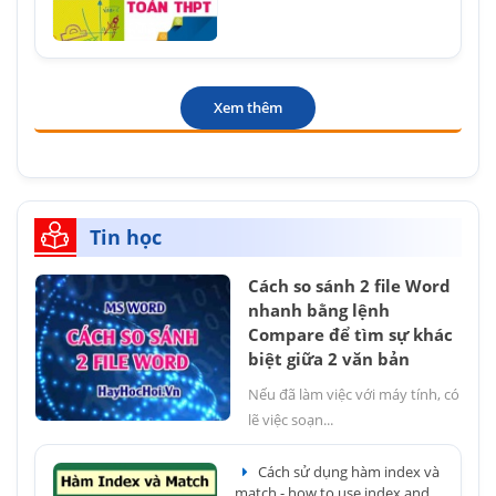
Xem thêm
Tin học
Cách so sánh 2 file Word
nhanh bằng lệnh
Compare để tìm sự khác
biệt giữa 2 văn bản
Nếu đã làm việc với máy tính, có
lẽ việc soạn...
Cách sử dụng hàm index và
match - how to use index and