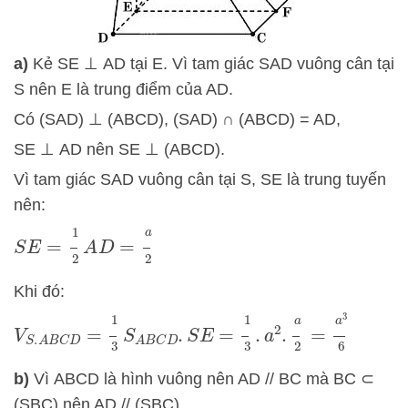
a)
Kẻ SE ⊥ AD tại E. Vì tam giác SAD vuông cân tại
S nên E là trung điểm của AD.
Có (SAD) ⊥ (ABCD), (SAD) ∩ (ABCD) = AD,
SE ⊥ AD nên SE ⊥ (ABCD).
Vì tam giác SAD vuông cân tại S, SE là trung tuyến
nên:
S
E
=
1
2
A
D
=
a
2
Khi đó:
=
a
3
6
=
1
3
.
a
2
.
a
2
V
S
.
A
B
C
D
=
1
3
S
A
B
C
D
.
S
E
b)
Vì ABCD là hình vuông nên AD // BC mà BC ⊂
(SBC) nên AD // (SBC).