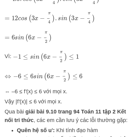
=
12
c
o
s
(
3
x
−
π
4
)
.
s
i
n
(
3
x
−
π
4
)
=
6
s
i
n
(
6
x
−
π
2
)
−
1
≤
s
i
n
(
6
x
−
π
2
)
≤
1
Vì:
⇔
−
6
≤
6
s
i
n
(
6
x
−
π
2
)
≤
6
⇔ –6 ≤ f
'
(x) ≤ 6 với mọi x.
Vậy |f
'
(x)| ≤ 6 với mọi x.
Qua bài
giải bài 9.10 trang 94 Toán 11 tập 2 Kết
nối tri thức
, các em cần lưu ý các lỗi thường gặp:
Quên hệ số u':
Khi tính đạo hàm