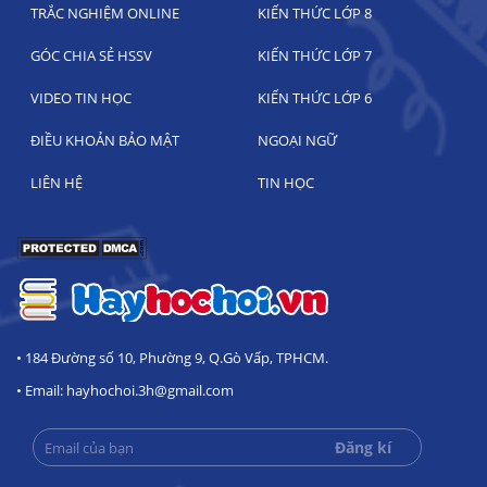
TRẮC NGHIỆM ONLINE
KIẾN THỨC LỚP 8
GÓC CHIA SẺ HSSV
KIẾN THỨC LỚP 7
VIDEO TIN HỌC
KIẾN THỨC LỚP 6
ĐIỀU KHOẢN BẢO MẬT
NGOẠI NGỮ
LIÊN HỆ
TIN HỌC
• 184 Đường số 10, Phường 9, Q.Gò Vấp, TPHCM.
• Email: hayhochoi.3h@gmail.com