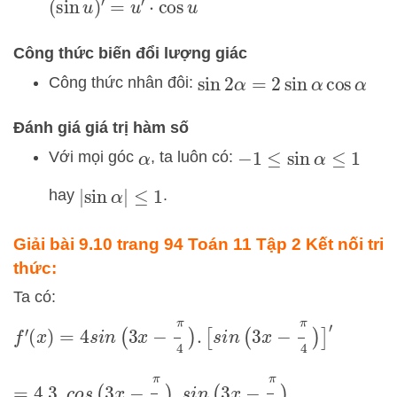
(
sin
u
)
′
=
u
′
⋅
cos
u
Công thức biến đổi lượng giác
Công thức nhân đôi:
sin
2
α
=
2
sin
α
cos
α
Đánh giá giá trị hàm số
Với mọi góc
, ta luôn có:
α
−
1
≤
sin
α
≤
1
hay
.
|
sin
α
|
≤
1
Giải bài 9.10 trang 94 Toán 11 Tập 2 Kết nối tri
thức:
Ta có:
f
′
(
x
)
=
4
s
i
n
(
3
x
−
π
4
)
.
[
s
i
n
(
3
x
−
π
4
)
]
′
=
4.3
.
c
o
s
(
3
x
−
π
4
)
.
s
i
n
(
3
x
−
π
4
)