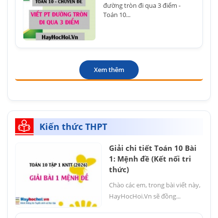
đường tròn đi qua 3 điểm -
Toán 10...
Xem thêm
Kiến thức THPT
Giải chi tiết Toán 10 Bài
1: Mệnh đề (Kết nối tri
thức)
Chào các em, trong bài viết này,
HayHocHoi.Vn sẽ đồng...