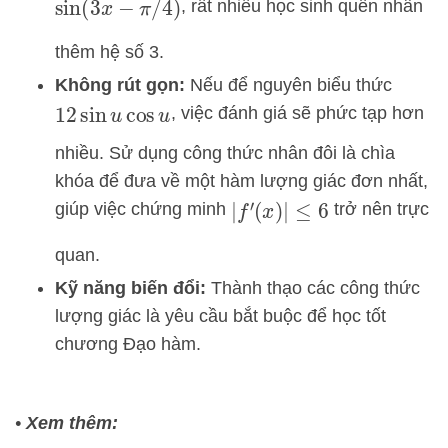
, rất nhiều học sinh quên nhân
sin
(
3
x
−
π
/
4
)
thêm hệ số 3.
Không rút gọn:
Nếu để nguyên biểu thức
, việc đánh giá sẽ phức tạp hơn
12
sin
u
cos
u
nhiều. Sử dụng công thức nhân đôi là chìa
khóa để đưa về một hàm lượng giác đơn nhất,
giúp việc chứng minh
trở nên trực
|
f
′
(
x
)
|
≤
6
quan.
Kỹ năng biến đổi:
Thành thạo các công thức
lượng giác là yêu cầu bắt buộc để học tốt
chương Đạo hàm.
•
Xem thêm: