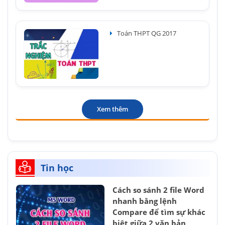
Toán THPT QG 2017
Xem thêm
Tin học
Cách so sánh 2 file Word
nhanh bằng lệnh
Compare để tìm sự khác
biệt giữa 2 văn bản