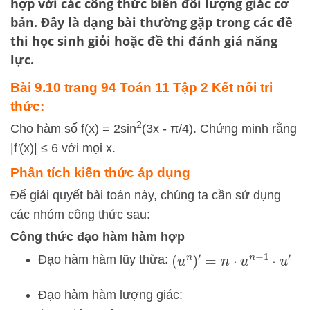
hợp với các công thức biến đổi lượng giác cơ
bản. Đây là dạng bài thường gặp trong các đề
thi học sinh giỏi hoặc đề thi đánh giá năng
lực.
Bài 9.10 trang 94 Toán 11 Tập 2 Kết nối tri
thức:
2
Cho hàm số f(x) = 2sin
(3x - π/4). Chứng minh rằng
|f
'
(x)| ≤ 6 với mọi x.
Phân tích kiến thức áp dụng
Để giải quyết bài toán này, chúng ta cần sử dụng
các nhóm công thức sau:
Công thức đạo hàm hàm hợp
Đạo hàm hàm lũy thừa:
(
u
n
)
′
=
n
⋅
u
n
−
1
⋅
u
′
Đạo hàm hàm lượng giác: