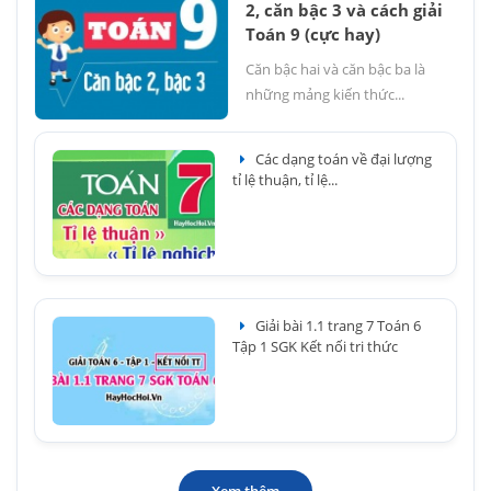
2, căn bậc 3 và cách giải
Toán 9 (cực hay)
Căn bậc hai và căn bậc ba là
những mảng kiến thức...
Các dạng toán về đại lượng
tỉ lệ thuận, tỉ lệ...
Giải bài 1.1 trang 7 Toán 6
Tập 1 SGK Kết nối tri thức