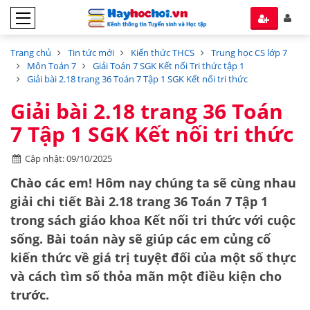
Trang chủ
Tin tức mới
Kiến thức THCS
Trung học CS lớp 7
Môn Toán 7
Giải Toán 7 SGK Kết nối Tri thức tập 1
Giải bài 2.18 trang 36 Toán 7 Tập 1 SGK Kết nối tri thức
Giải bài 2.18 trang 36 Toán
7 Tập 1 SGK Kết nối tri thức
Cập nhật: 09/10/2025
Chào các em! Hôm nay chúng ta sẽ cùng nhau
giải chi tiết
Bài 2.18 trang 36 Toán 7 Tập 1
trong sách giáo khoa
Kết nối tri thức với cuộc
sống
. Bài toán này sẽ giúp các em củng cố
kiến thức về
giá trị tuyệt đối
của một số thực
và cách tìm số thỏa mãn một điều kiện cho
trước.