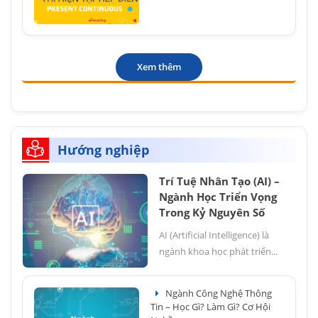
Xem thêm
Hướng nghiệp
Trí Tuệ Nhân Tạo (AI) –
Ngành Học Triển Vọng
Trong Kỷ Nguyên Số
AI (Artificial Intelligence) là
ngành khoa học phát triển...
Ngành Công Nghệ Thông
Tin – Học Gì? Làm Gì? Cơ Hội