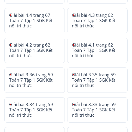
Giải bài 4.4 trang 67
Giải bài 4.3 trang 62
Toán 7 Tập 1 SGK Kết
Toán 7 Tập 1 SGK Kết
nối tri thức
nối tri thức
Giải bài 4.2 trang 62
Giải bài 4.1 trang 62
Toán 7 Tập 1 SGK Kết
Toán 7 Tập 1 SGK Kết
nối tri thức
nối tri thức
Giải bài 3.36 trang 59
Giải bài 3.35 trang 59
Toán 7 Tập 1 SGK Kết
Toán 7 Tập 1 SGK Kết
nối tri thức
nối tri thức
Giải bài 3.34 trang 59
Giải bài 3.33 trang 59
Toán 7 Tập 1 SGK Kết
Toán 7 Tập 1 SGK Kết
nối tri thức
nối tri thức