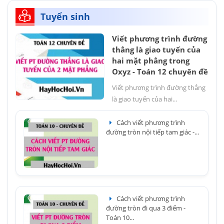
Tuyển sinh
Viết phương trình đường
thẳng là giao tuyến của
hai mặt phẳng trong
Oxyz - Toán 12 chuyên đề
Viết phương trình đường thẳng
là giao tuyến của hai...
Cách viết phương trình
đường tròn nội tiếp tam giác -...
Cách viết phương trình
đường tròn đi qua 3 điểm -
Toán 10...