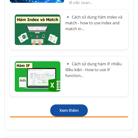
lẽ việc soạn...
Cách sử dụng hàm index và
match - how to use index and
match in...
Cách sử dụng hàm IF nhiều
điều kiện - How to use IF
function...
Xem thêm