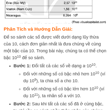
Phân Tích và Hướng Dẫn Giải:
Để so sánh các số được viết dưới dạng lũy thừa
của 10, cách đơn giản nhất là đưa chúng về cùng
một bậc của 10. Trong bài này, chúng ta có thể chọn
10
bậc
1
0
để so sánh.
10
Bước 1:
Đổi tất cả các số về dạng
a
⋅
1
0
.
10
Đối với những số có bậc nhỏ hơn
1
0
(ví
9
dụ
1
0
), ta chia số
a
cho 10.
10
Đối với những số có bậc lớn hơn
1
0
(ví
11
dụ
1
0
), ta nhân số
a
với 10.
Bước 2:
Sau khi tất cả các số đã ở cùng bậc,