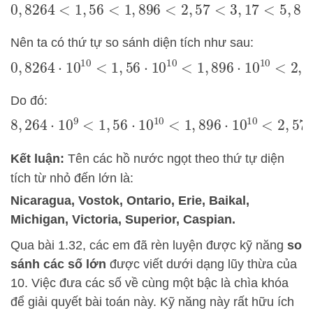
0
,
8264
<
1
,
56
<
1
,
896
<
2
,
57
<
3
,
17
<
5
,
8
<
6
,
887
<
8
Nên ta có thứ tự so sánh diện tích như sau:
0
,
8264
⋅
10
10
<
1
,
56
⋅
10
10
<
1
,
896
⋅
10
10
<
2
,
57
⋅
1
Do đó:
8
,
264
⋅
10
9
<
1
,
56
⋅
10
10
<
1
,
896
⋅
10
10
<
2
,
57
⋅
10
1
Kết luận:
Tên các hồ nước ngọt theo thứ tự diện
tích từ nhỏ đến lớn là:
Nicaragua, Vostok, Ontario, Erie, Baikal,
Michigan, Victoria, Superior, Caspian.
Qua bài 1.32, các em đã rèn luyện được kỹ năng
so
sánh các số lớn
được viết dưới dạng lũy thừa của
10. Việc đưa các số về cùng một bậc là chìa khóa
để giải quyết bài toán này. Kỹ năng này rất hữu ích