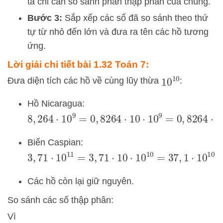
ta chỉ cần so sánh phần thập phân của chúng.
Bước 3:
Sắp xếp các số đã so sánh theo thứ
tự từ nhỏ đến lớn và đưa ra tên các hồ tương
ứng.
Lời giải chi tiết bài 1.32 Toán 7:
Đưa diện tích các hồ về cùng lũy thừa
:
10
10
Hồ Nicaragua:
8
,
264
⋅
10
9
=
0
,
8264
⋅
10
⋅
10
9
=
0
,
8264
⋅
10
10
Biển Caspian:
3
,
71
⋅
10
11
=
3
,
71
⋅
10
⋅
10
10
=
37
,
1
⋅
10
10
Các hồ còn lại giữ nguyên.
So sánh các số thập phân:
Vì