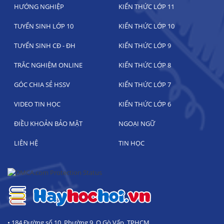
HƯỚNG NGHIỆP
KIẾN THỨC LỚP 11
TUYỂN SINH LỚP 10
KIẾN THỨC LỚP 10
TUYỂN SINH CĐ - ĐH
KIẾN THỨC LỚP 9
TRẮC NGHIỆM ONLINE
KIẾN THỨC LỚP 8
GÓC CHIA SẺ HSSV
KIẾN THỨC LỚP 7
VIDEO TIN HỌC
KIẾN THỨC LỚP 6
ĐIỀU KHOẢN BẢO MẬT
NGOẠI NGỮ
LIÊN HỆ
TIN HỌC
• 184 Đường số 10, Phường 9, Q.Gò Vấp, TPHCM.