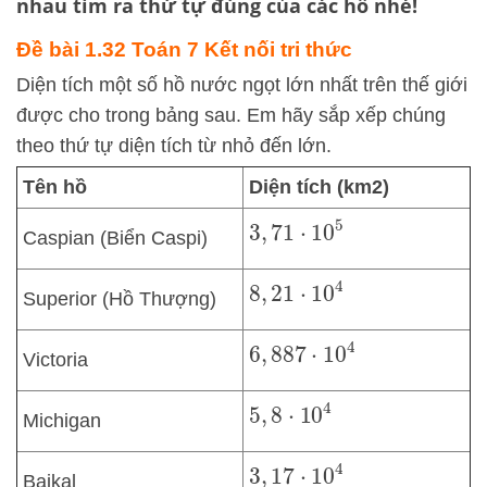
nhau tìm ra thứ tự đúng của các hồ nhé!
Đề bài 1.32 Toán 7 Kết nối tri thức
Diện tích một số hồ nước ngọt lớn nhất trên thế giới
được cho trong bảng sau. Em hãy sắp xếp chúng
theo thứ tự diện tích từ nhỏ đến lớn.
Tên hồ
Diện tích (km2)
3
,
71
⋅
10
5
Caspian (Biển Caspi)
8
,
21
⋅
10
4
Superior (Hồ Thượng)
6
,
887
⋅
10
4
Victoria
5
,
8
⋅
10
4
Michigan
3
,
17
⋅
10
4
Baikal