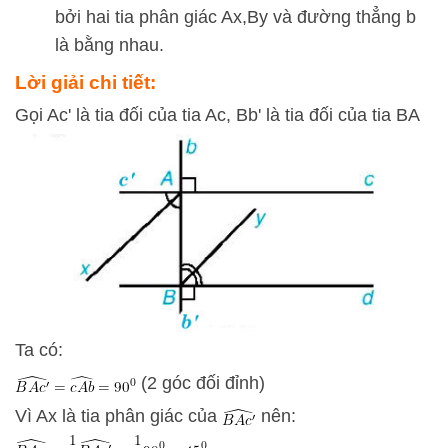
bởi hai tia phân giác
A
x
,
B
y
và đường thẳng
b
là bằng nhau.
Lời giải chi tiết:
Gọi Ac' là tia đối của tia Ac, Bb' là tia đối của tia BA
Ta có:
(2 góc đối đỉnh)
Vì Ax là tia phân giác của
nên: