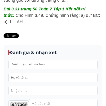
vuông góc với đường thẳng c; d...
Bài 3.31 trang 58 Toán 7 Tập 1 Kết nối tri
thức:
Cho Hình 3.49. Chứng minh rằng: a) d // BC;
b) d ⊥ AH...
Đánh giá & nhận xét