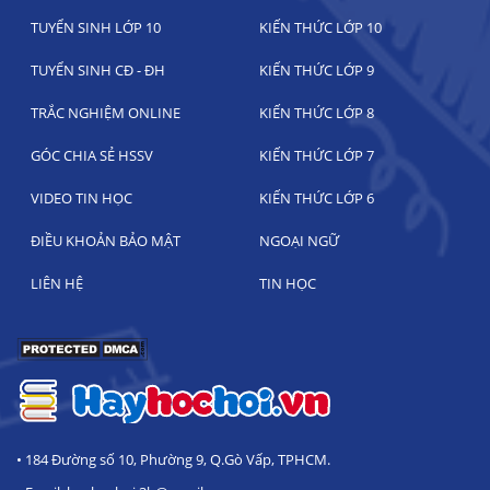
TUYỂN SINH LỚP 10
KIẾN THỨC LỚP 10
TUYỂN SINH CĐ - ĐH
KIẾN THỨC LỚP 9
TRẮC NGHIỆM ONLINE
KIẾN THỨC LỚP 8
GÓC CHIA SẺ HSSV
KIẾN THỨC LỚP 7
VIDEO TIN HỌC
KIẾN THỨC LỚP 6
ĐIỀU KHOẢN BẢO MẬT
NGOẠI NGỮ
LIÊN HỆ
TIN HỌC
• 184 Đường số 10, Phường 9, Q.Gò Vấp, TPHCM.