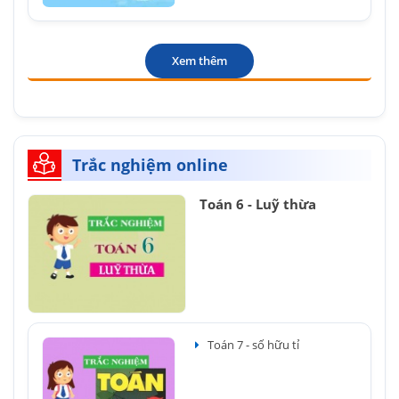
Xem thêm
Trắc nghiệm online
Toán 6 - Luỹ thừa
Toán 7 - số hữu tỉ