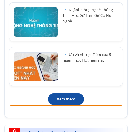
Ngành Công Nghệ Thông
Tin – Học Gì? Làm Gì? Cơ Hội
Nghề...
Ưu và nhược điểm của 5
ngành học Hot hiện nay
Xem thêm