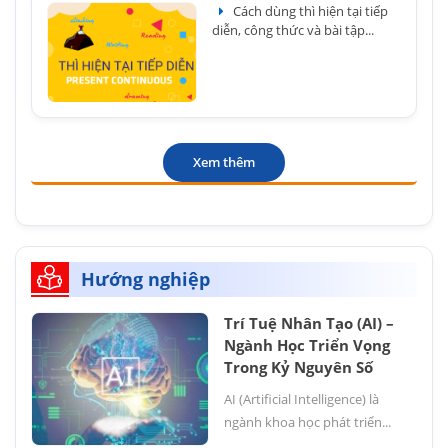
Cách dùng thì hiện tại tiếp
diễn, công thức và bài tập...
Xem thêm
Hướng nghiệp
Trí Tuệ Nhân Tạo (AI) –
Ngành Học Triển Vọng
Trong Kỷ Nguyên Số
AI (Artificial Intelligence) là
ngành khoa học phát triển...