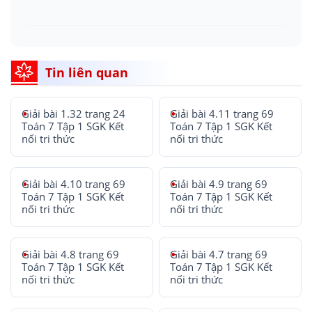
Tin liên quan
Giải bài 1.32 trang 24
Giải bài 4.11 trang 69
Toán 7 Tập 1 SGK Kết
Toán 7 Tập 1 SGK Kết
nối tri thức
nối tri thức
Giải bài 4.10 trang 69
Giải bài 4.9 trang 69
Toán 7 Tập 1 SGK Kết
Toán 7 Tập 1 SGK Kết
nối tri thức
nối tri thức
Giải bài 4.8 trang 69
Giải bài 4.7 trang 69
Toán 7 Tập 1 SGK Kết
Toán 7 Tập 1 SGK Kết
nối tri thức
nối tri thức