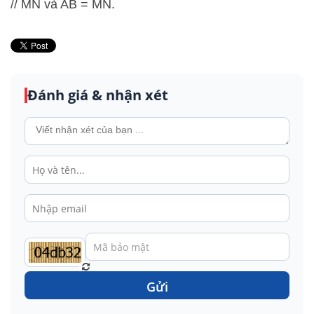
// MN và AB = MN.
Đánh giá & nhận xét
Gửi