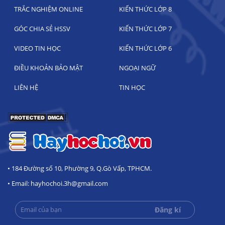
TRẮC NGHIỆM ONLINE
KIẾN THỨC LỚP 8
GÓC CHIA SẺ HSSV
KIẾN THỨC LỚP 7
VIDEO TIN HỌC
KIẾN THỨC LỚP 6
ĐIỀU KHOẢN BẢO MẬT
NGOẠI NGỮ
LIÊN HỆ
TIN HỌC
• 184 Đường số 10, Phường 9, Q.Gò Vấp, TPHCM.
• Email: hayhochoi.3h@gmail.com