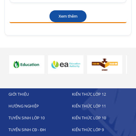
Xem thêm
GIỚI THIỆU
KIẾN THỨC LỚP 12
HƯỚNG NGHIỆP
KIẾN THỨC LỚP 11
TUYỂN SINH LỚP 10
KIẾN THỨC LỚP 10
TUYỂN SINH CĐ - ĐH
KIẾN THỨC LỚP 9