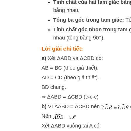
Tính chất của hai tam giác bằn
bằng nhau.
Tổng ba góc trong tam giác:
Tổ
Tính chất góc nhọn trong tam 
∘
nhau (tổng bằng
9
0
).
Lời giải chi tiết:
a)
Xét ΔABD và ΔCBD có:
AB = BC (theo giả thiết).
AD = CD (theo giả thiết).
BD chung.
⇒ ΔABD = ΔCBD (c-c-c)
b)
Vì ΔABD = ΔCBD nên
Nên
Xét ΔABD vuông tại A có: