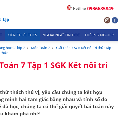
0936685849
Hotline
T
KIẾN THỨC THCS
NGOẠI NGỮ TIN HỌC
HƯỚNG NGHIỆP
ung học CS lớp 7
Môn Toán 7
Giải Toán 7 SGK Kết nối Tri thức tập 1
i thức
 Toán 7 Tập 1 SGK Kết nối tri
thử thách thú vị, yêu cầu chúng ta kết hợp
g minh hai tam giác bằng nhau và tính số đo
 đã học, chúng ta có thể giải quyết bài toán này
au khám phá nhé!