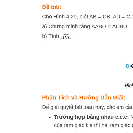
Đề bài:
Cho Hình 4.20, biết AB = CB, AD = C
a) Chứng minh rằng ΔABD = ΔCBD
b) Tính
Phân Tích và Hướng Dẫn Giải:
Để giải quyết bài toán này, các em cầ
Trường hợp bằng nhau c.c.c:
N
của tam giác kia thì hai tam giác