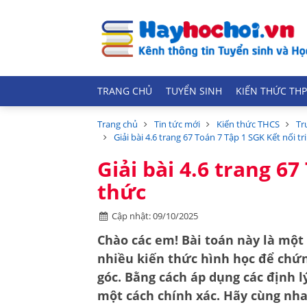
TRANG CHỦ
TUYỂN SINH
KIẾN THỨC THP
Trang chủ
Tin tức mới
Kiến thức THCS
Tr
Giải bài 4.6 trang 67 Toán 7 Tập 1 SGK Kết nối tr
Giải bài 4.6 trang 67
thức
Cập nhật: 09/10/2025
Chào các em! Bài toán này là một 
nhiều kiến thức hình học để chứn
góc. Bằng cách áp dụng các định lý
một cách chính xác. Hãy cùng nh