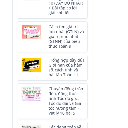
10 (ĐẦY ĐỦ NHẤT)
+ Bài tập có lời
giải chi tiết
Cách tìm giá trị
lớn nhất (GTLN) và
giá trị nhỏ nhất
(GTNN) của biểu
thức Toán 9
[Tổng hợp đầy đủ]
Giới hạn của hàm
số, cách tính và
bài tập Toán 11
Chuyển động tròn
đều, Công thức
tính Tốc độ góc,
Tốc độ dài và Gia
tốc hướng tâm -
Vật lý 10 bài 5
Các dạng toán về