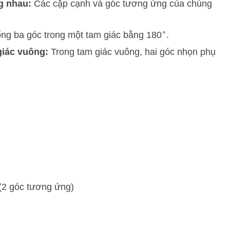
g nhau:
Các cặp cạnh và góc tương ứng của chúng
∘
ng ba góc trong một tam giác bằng
18
0
.
giác vuông:
Trong tam giác vuông, hai góc nhọn phụ
(2 góc tương ứng)