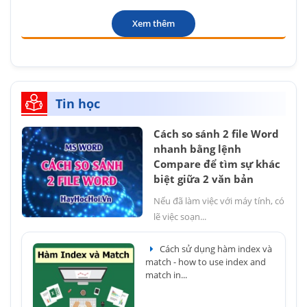
Xem thêm
Tin học
Cách so sánh 2 file Word
nhanh bằng lệnh
Compare để tìm sự khác
biệt giữa 2 văn bản
Nếu đã làm việc với máy tính, có
lẽ việc soạn...
Cách sử dụng hàm index và
match - how to use index and
match in...