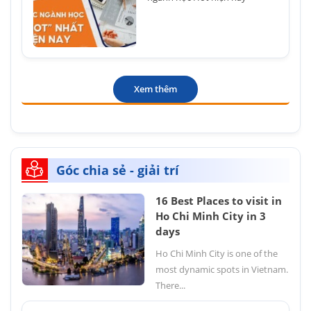
Xem thêm
Góc chia sẻ - giải trí
16 Best Places to visit in
Ho Chi Minh City in 3
days
Ho Chi Minh City is one of the
most dynamic spots in Vietnam.
There...