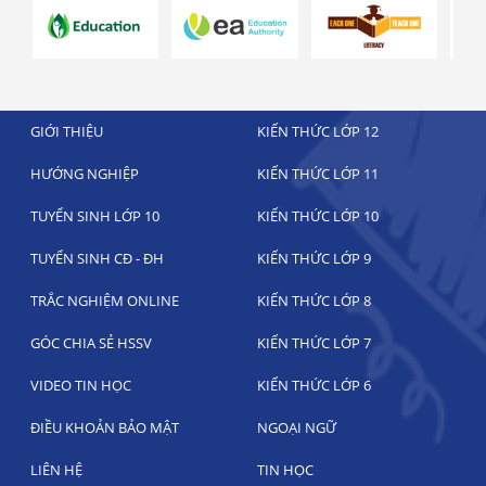
GIỚI THIỆU
KIẾN THỨC LỚP 12
HƯỚNG NGHIỆP
KIẾN THỨC LỚP 11
TUYỂN SINH LỚP 10
KIẾN THỨC LỚP 10
TUYỂN SINH CĐ - ĐH
KIẾN THỨC LỚP 9
TRẮC NGHIỆM ONLINE
KIẾN THỨC LỚP 8
GÓC CHIA SẺ HSSV
KIẾN THỨC LỚP 7
VIDEO TIN HỌC
KIẾN THỨC LỚP 6
ĐIỀU KHOẢN BẢO MẬT
NGOẠI NGỮ
LIÊN HỆ
TIN HỌC