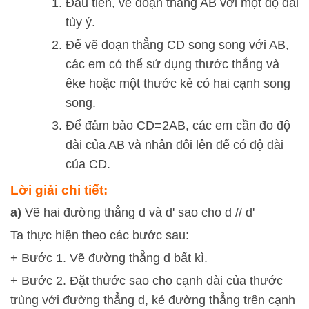
Đầu tiên, vẽ đoạn thẳng
A
B
với một độ dài
tùy ý.
Để vẽ đoạn thẳng
C
D
song song với
A
B
,
các em có thể sử dụng thước thẳng và
êke hoặc một thước kẻ có hai cạnh song
song.
Để đảm bảo
C
D
=
2
A
B
, các em cần đo độ
dài của
A
B
và nhân đôi lên để có độ dài
của
C
D
.
Lời giải chi tiết:
a)
Vẽ hai đường thẳng d và d' sao cho d // d'
Ta thực hiện theo các bước sau:
+ Bước 1. Vẽ đường thẳng d bất kì.
+ Bước 2. Đặt thước sao cho cạnh dài của thước
trùng với đường thẳng d, kẻ đường thẳng trên cạnh