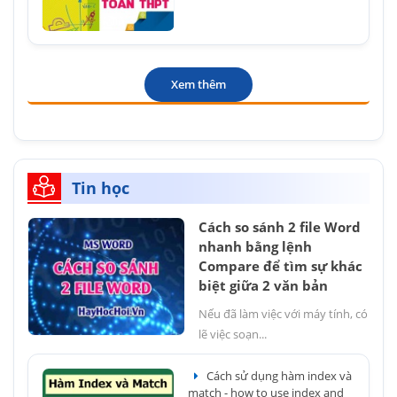
Xem thêm
Tin học
Cách so sánh 2 file Word
nhanh bằng lệnh
Compare để tìm sự khác
biệt giữa 2 văn bản
Nếu đã làm việc với máy tính, có
lẽ việc soạn...
Cách sử dụng hàm index và
match - how to use index and