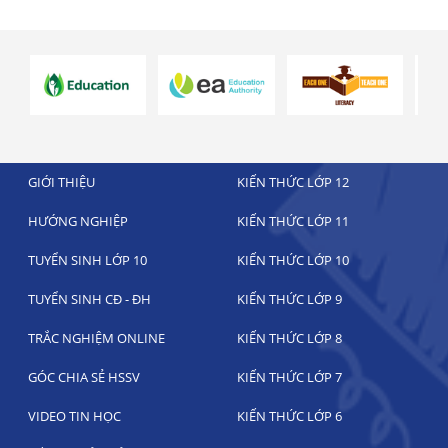
GIỚI THIỆU
KIẾN THỨC LỚP 12
HƯỚNG NGHIỆP
KIẾN THỨC LỚP 11
TUYỂN SINH LỚP 10
KIẾN THỨC LỚP 10
TUYỂN SINH CĐ - ĐH
KIẾN THỨC LỚP 9
TRẮC NGHIỆM ONLINE
KIẾN THỨC LỚP 8
GÓC CHIA SẺ HSSV
KIẾN THỨC LỚP 7
VIDEO TIN HỌC
KIẾN THỨC LỚP 6