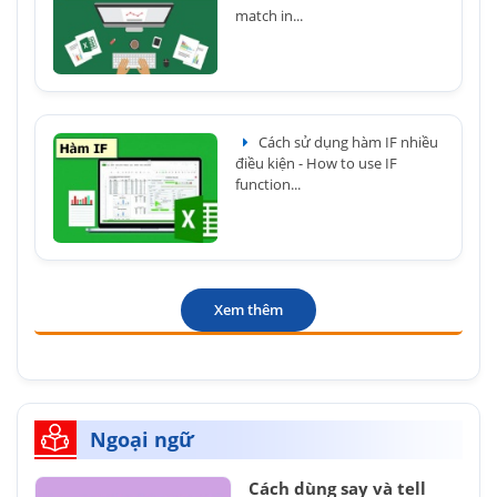
match in...
Cách sử dụng hàm IF nhiều
điều kiện - How to use IF
function...
Xem thêm
Ngoại ngữ
Cách dùng say và tell