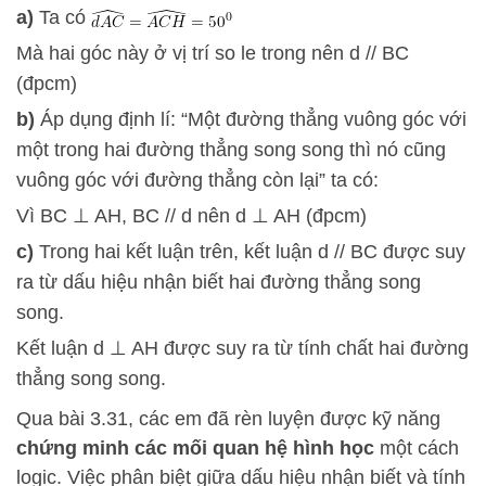
a)
Ta có
Mà hai góc này ở vị trí so le trong nên d // BC
(đpcm)
b)
Áp dụng định lí: “Một đường thẳng vuông góc với
một trong hai đường thẳng song song thì nó cũng
vuông góc với đường thẳng còn lại” ta có:
Vì BC ⊥ AH, BC // d nên d ⊥ AH (đpcm)
c)
Trong hai kết luận trên, kết luận d // BC được suy
ra từ dấu hiệu nhận biết hai đường thẳng song
song.
Kết luận d ⊥ AH được suy ra từ tính chất hai đường
thẳng song song.
Qua bài 3.31, các em đã rèn luyện được kỹ năng
chứng minh các mối quan hệ hình học
một cách
logic. Việc phân biệt giữa dấu hiệu nhận biết và tính