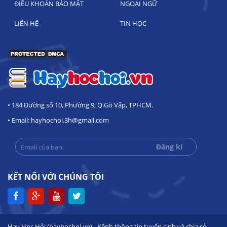
ĐIỀU KHOẢN BẢO MẬT
NGOẠI NGỮ
LIÊN HỆ
TIN HỌC
• 184 Đường số 10, Phường 9, Q.Gò Vấp, TPHCM.
• Email: hayhochoi.3h@gmail.com
KẾT NỐI VỚI CHÚNG TÔI
Hay Học Hỏi (hayhochoi.vn) - Kênh thông tin tuyển sinh và chia sẻ