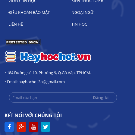
VIDEO TIN HỌC
KIẾN THỨC LỚP 6
ĐIỀU KHOẢN BẢO MẬT
NGOẠI NGỮ
LIÊN HỆ
TIN HỌC
• 184 Đường số 10, Phường 9, Q.Gò Vấp, TPHCM.
• Email: hayhochoi.3h@gmail.com
KẾT NỐI VỚI CHÚNG TÔI