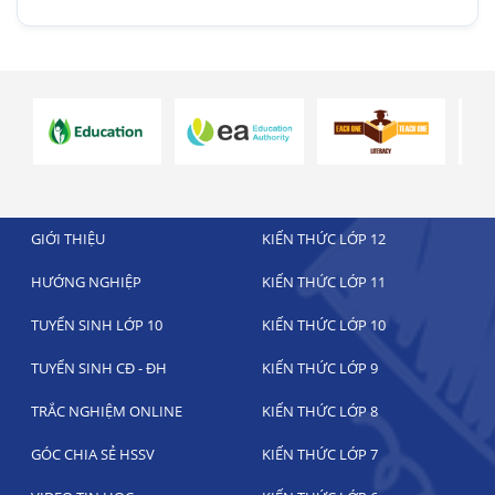
GIỚI THIỆU
KIẾN THỨC LỚP 12
HƯỚNG NGHIỆP
KIẾN THỨC LỚP 11
TUYỂN SINH LỚP 10
KIẾN THỨC LỚP 10
TUYỂN SINH CĐ - ĐH
KIẾN THỨC LỚP 9
TRẮC NGHIỆM ONLINE
KIẾN THỨC LỚP 8
GÓC CHIA SẺ HSSV
KIẾN THỨC LỚP 7