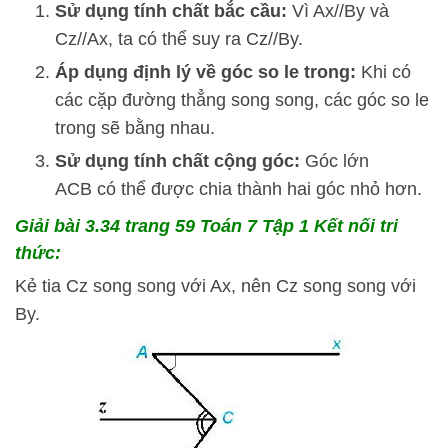
Sử dụng tính chất bắc cầu:
Vì
A
x
//
B
y
và
C
z
//
A
x
, ta có thể suy ra
C
z
//
B
y
.
Áp dụng định lý về góc so le trong:
Khi có
các cặp đường thẳng song song, các góc so le
trong sẽ bằng nhau.
Sử dụng tính chất cộng góc:
Góc lớn
A
CB
có thể được chia thành hai góc nhỏ hơn.
Giải bài 3.34 trang 59 Toán 7 Tập 1 Kết nối tri
thức:
Kẻ tia Cz song song với Ax, nên Cz song song với
By.