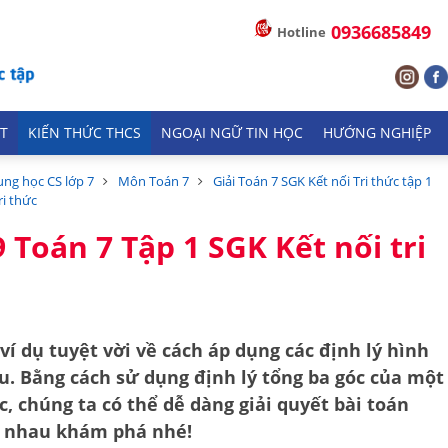
0936685849
Hotline
T
KIẾN THỨC THCS
NGOẠI NGỮ TIN HỌC
HƯỚNG NGHIỆP
ung học CS lớp 7
Môn Toán 7
Giải Toán 7 SGK Kết nối Tri thức tập 1
ri thức
9 Toán 7 Tập 1 SGK Kết nối tri
ví dụ tuyệt vời về cách áp dụng các định lý hình
ếu. Bằng cách sử dụng định lý
tổng ba góc của một
c
, chúng ta có thể dễ dàng giải quyết bài toán
g nhau khám phá nhé!