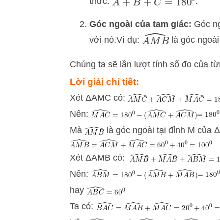
A
^
+
B
^
+
C
^
=
180
∘
thức:
.
Góc ngoài của tam giác:
Góc ng
A
M
B
^
với nó.Ví dụ:
là góc ngoài
Chúng ta sẽ lần lượt tính số đo của từ
Lời giải chi tiết:
Xét ΔAMC có:
Nên:
Mà
là góc ngoài tại đỉnh M của
Xét ΔAMB có:
Nên:
hay
Ta có: