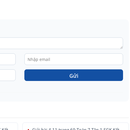
Gửi
K Kết
Giải bài 4.11 trang 69 Toán 7 Tập 1 SGK Kết