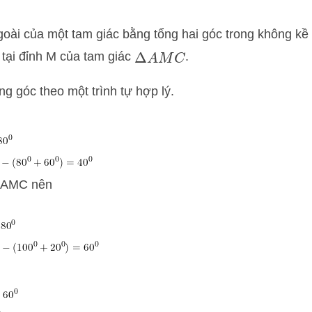
oài của một tam giác bằng tổng hai góc trong không kề
 tại đỉnh M của tam giác
.
Δ
A
M
C
ng góc theo một trình tự hợp lý.
 ΔAMC nên