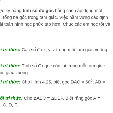
ược kỹ năng
tính số đo góc
bằng cách áp dụng một
bù, tổng ba góc trong tam giác. Việc nắm vững các định
 bài toán hình học phức tạp hơn. Chúc các em học tốt và
i tri thức:
Các số đo x, y, z trong mỗi tam giác vuông
i tri thức:
Tính số đo góc còn lại trong mỗi tam giác
am giác vuông...
0
i tri thức:
Cho Hình 4.25, biết góc DAC = 60
, AB =
ối tri thức:
Cho ΔABC = ΔDEF. Biết rằng góc A =
, C, D, F.