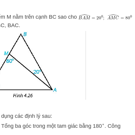
ểm M nằm trên cạnh BC sao cho
BC, BAC.
p dụng các định lý sau:
∘
Tổng ba góc trong một tam giác bằng
18
0
. Công