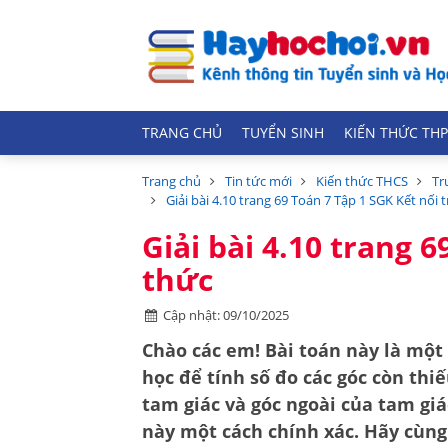
TRANG CHỦ
TUYỂN SINH
KIẾN THỨC THP
Trang chủ
Tin tức mới
Kiến thức THCS
Tr
Giải bài 4.10 trang 69 Toán 7 Tập 1 SGK Kết nối t
Giải bài 4.10 trang 6
thức
Cập nhật: 09/10/2025
Chào các em! Bài toán này là một 
học để tính số đo các góc còn thi
tam giác
và
góc ngoài của tam giá
này một cách chính xác. Hãy cùn