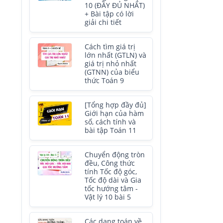
10 (ĐẦY ĐỦ NHẤT)
+ Bài tập có lời
giải chi tiết
Cách tìm giá trị
lớn nhất (GTLN) và
giá trị nhỏ nhất
(GTNN) của biểu
thức Toán 9
[Tổng hợp đầy đủ]
Giới hạn của hàm
số, cách tính và
bài tập Toán 11
Chuyển động tròn
đều, Công thức
tính Tốc độ góc,
Tốc độ dài và Gia
tốc hướng tâm -
Vật lý 10 bài 5
Các dạng toán về