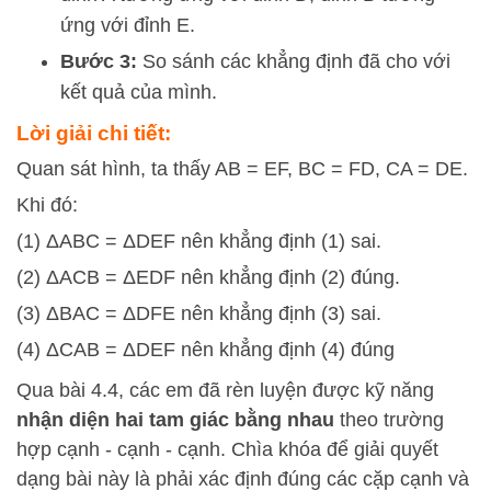
ứng với đỉnh
E
.
Bước 3:
So sánh các khẳng định đã cho với
kết quả của mình.
Lời giải chi tiết:
Quan sát hình, ta thấy AB = EF, BC = FD, CA = DE.
Khi đó:
(1) ΔABC = ΔDEF nên khẳng định (1) sai.
(2) ΔACB = ΔEDF nên khẳng định (2) đúng.
(3) ΔBAC = ΔDFE nên khẳng định (3) sai.
(4) ΔCAB = ΔDEF nên khẳng định (4) đúng
Qua bài 4.4, các em đã rèn luyện được kỹ năng
nhận diện hai tam giác bằng nhau
theo trường
hợp cạnh - cạnh - cạnh. Chìa khóa để giải quyết
dạng bài này là phải xác định đúng các cặp cạnh và