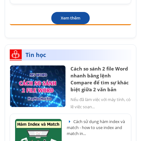
Xem thêm
Tin học
Cách so sánh 2 file Word
nhanh bằng lệnh
Compare để tìm sự khác
biệt giữa 2 văn bản
Nếu đã làm việc với máy tính, có
lẽ việc soạn...
Cách sử dụng hàm index và
match - how to use index and
match in...