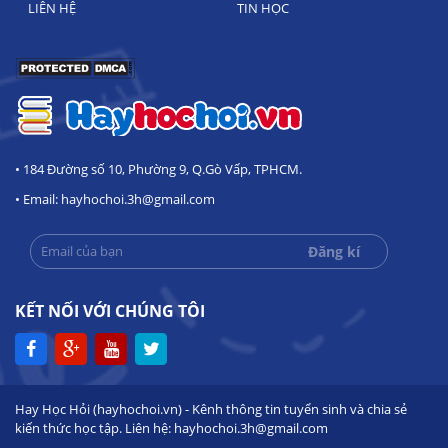
LIÊN HỆ
TIN HỌC
• 184 Đường số 10, Phường 9, Q.Gò Vấp, TPHCM.
• Email: hayhochoi.3h@gmail.com
KẾT NỐI VỚI CHÚNG TÔI
Hay Học Hỏi (hayhochoi.vn) - Kênh thông tin tuyển sinh và chia sẻ
kiến thức học tập. Liên hệ: hayhochoi.3h@gmail.com