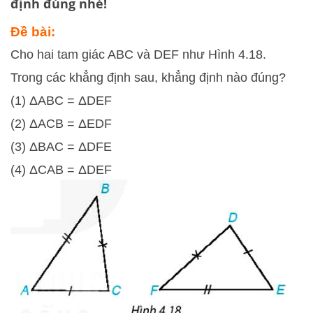
định đúng nhé!
Đề bài:
Cho hai tam giác ABC và DEF như Hình 4.18.
Trong các khẳng định sau, khẳng định nào đúng?
(1) ΔABC = ΔDEF
(2) ΔACB = ΔEDF
(3) ΔBAC = ΔDFE
(4) ΔCAB = ΔDEF