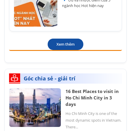
ngành học Hot hiện nay
Xem thêm
Góc chia sẻ - giải trí
16 Best Places to visit in
Ho Chi Minh City in 3
days
Ho Chi Minh City is one of the
most dynamic spots in Vietnam.
There...