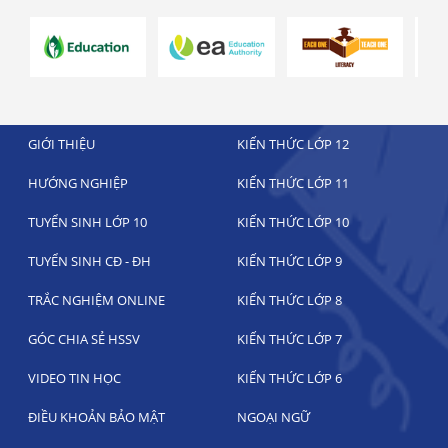
GIỚI THIỆU
KIẾN THỨC LỚP 12
HƯỚNG NGHIỆP
KIẾN THỨC LỚP 11
TUYỂN SINH LỚP 10
KIẾN THỨC LỚP 10
TUYỂN SINH CĐ - ĐH
KIẾN THỨC LỚP 9
TRẮC NGHIỆM ONLINE
KIẾN THỨC LỚP 8
GÓC CHIA SẺ HSSV
KIẾN THỨC LỚP 7
VIDEO TIN HỌC
KIẾN THỨC LỚP 6
ĐIỀU KHOẢN BẢO MẬT
NGOẠI NGỮ