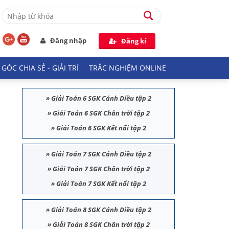
Đăng nhập
Đăng kí
GÓC CHIA SẺ - GIẢI TRÍ
TRẮC NGHIỆM ONLINE
»
Giải Toán 6 SGK Cánh Diều tập 2
»
Giải Toán 6 SGK Chân trời tập 2
»
Giải Toán 6 SGK Kết nối tập 2
»
Giải Toán 7 SGK Cánh Diều tập 2
»
Giải Toán 7 SGK Chân trời tập 2
»
Giải Toán 7 SGK Kết nối tập 2
»
Giải Toán 8 SGK Cánh Diều tập 2
»
Giải Toán 8 SGK Chân trời tập 2