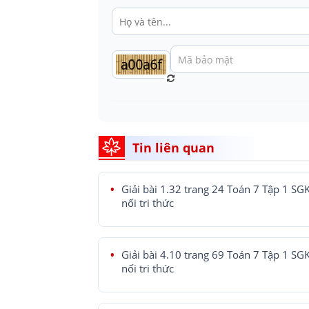
Tin liên quan
Giải bài 1.32 trang 24 Toán 7 Tập 1 SG
nối tri thức
Giải bài 4.10 trang 69 Toán 7 Tập 1 SG
nối tri thức