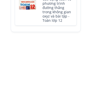
phương trình
đường thẳng
trong không gian
oxyz và bài tập -
Toán lớp 12