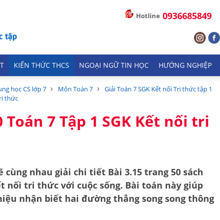
0936685849
Hotline
T
KIẾN THỨC THCS
NGOẠI NGỮ TIN HỌC
HƯỚNG NGHIỆP
ung học CS lớp 7
Môn Toán 7
Giải Toán 7 SGK Kết nối Tri thức tập 1
ri thức
0 Toán 7 Tập 1 SGK Kết nối tri
 cùng nhau giải chi tiết
Bài 3.15 trang 50 sách
ết nối tri thức với cuộc sống. Bài toán này giúp
hiệu nhận biết hai đường thẳng song song
thông