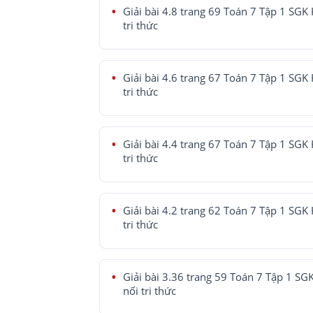
Giải bài 4.8 trang 69 Toán 7 Tập 1 SGK 
tri thức
Giải bài 4.6 trang 67 Toán 7 Tập 1 SGK 
tri thức
Giải bài 4.4 trang 67 Toán 7 Tập 1 SGK 
tri thức
Giải bài 4.2 trang 62 Toán 7 Tập 1 SGK 
tri thức
Giải bài 3.36 trang 59 Toán 7 Tập 1 SG
nối tri thức