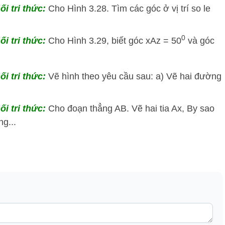
ối tri thức:
Cho Hình 3.28. Tìm các góc ở vị trí so le
0
ối tri thức:
Cho Hình 3.29, biết góc xAz = 50
và góc
ối tri thức:
Vẽ hình theo yêu cầu sau: a) Vẽ hai đường
ối tri thức:
Cho đoạn thẳng AB. Vẽ hai tia Ax, By sao
ng...