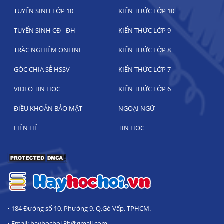
TUYỂN SINH LỚP 10
KIẾN THỨC LỚP 10
TUYỂN SINH CĐ - ĐH
KIẾN THỨC LỚP 9
TRẮC NGHIỆM ONLINE
KIẾN THỨC LỚP 8
GÓC CHIA SẺ HSSV
KIẾN THỨC LỚP 7
VIDEO TIN HỌC
KIẾN THỨC LỚP 6
ĐIỀU KHOẢN BẢO MẬT
NGOẠI NGỮ
LIÊN HỆ
TIN HỌC
• 184 Đường số 10, Phường 9, Q.Gò Vấp, TPHCM.
• Email: hayhochoi.3h@gmail.com