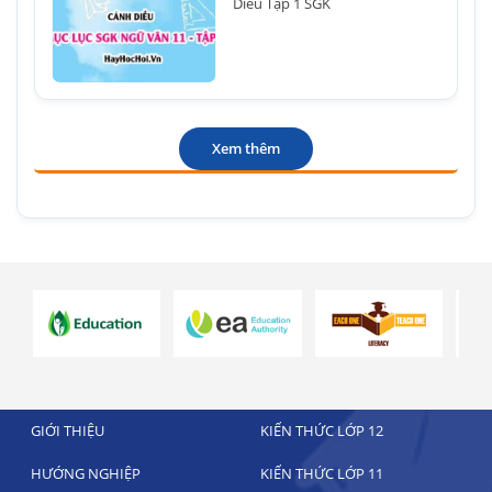
Diều Tập 1 SGK
Xem thêm
GIỚI THIỆU
KIẾN THỨC LỚP 12
HƯỚNG NGHIỆP
KIẾN THỨC LỚP 11