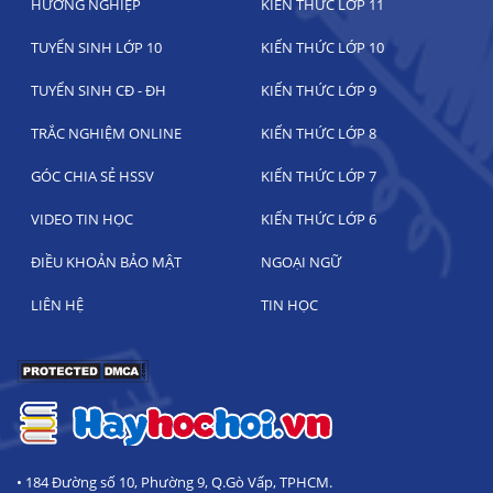
HƯỚNG NGHIỆP
KIẾN THỨC LỚP 11
TUYỂN SINH LỚP 10
KIẾN THỨC LỚP 10
TUYỂN SINH CĐ - ĐH
KIẾN THỨC LỚP 9
TRẮC NGHIỆM ONLINE
KIẾN THỨC LỚP 8
GÓC CHIA SẺ HSSV
KIẾN THỨC LỚP 7
VIDEO TIN HỌC
KIẾN THỨC LỚP 6
ĐIỀU KHOẢN BẢO MẬT
NGOẠI NGỮ
LIÊN HỆ
TIN HỌC
• 184 Đường số 10, Phường 9, Q.Gò Vấp, TPHCM.