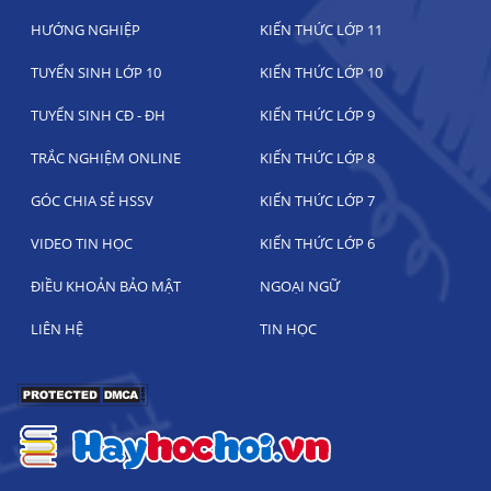
HƯỚNG NGHIỆP
KIẾN THỨC LỚP 11
TUYỂN SINH LỚP 10
KIẾN THỨC LỚP 10
TUYỂN SINH CĐ - ĐH
KIẾN THỨC LỚP 9
TRẮC NGHIỆM ONLINE
KIẾN THỨC LỚP 8
GÓC CHIA SẺ HSSV
KIẾN THỨC LỚP 7
VIDEO TIN HỌC
KIẾN THỨC LỚP 6
ĐIỀU KHOẢN BẢO MẬT
NGOẠI NGỮ
LIÊN HỆ
TIN HỌC