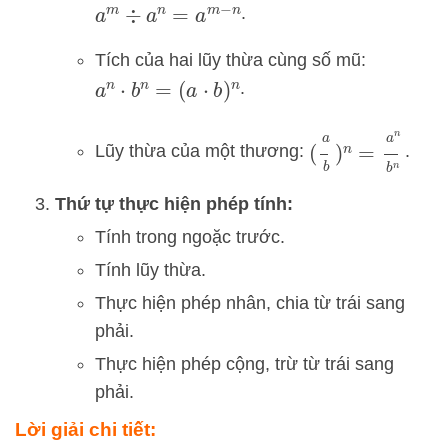
.
a
m
÷
a
n
=
a
m
−
n
Tích của hai lũy thừa cùng số mũ:
.
a
n
⋅
b
n
=
(
a
⋅
b
)
n
(
a
b
)
n
=
a
n
b
n
Lũy thừa của một thương:
.
Thứ tự thực hiện phép tính:
Tính trong ngoặc trước.
Tính lũy thừa.
Thực hiện phép nhân, chia từ trái sang
phải.
Thực hiện phép cộng, trừ từ trái sang
phải.
Lời giải chi tiết: