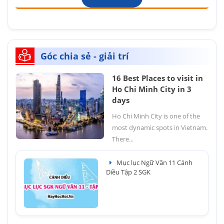
Góc chia sẻ - giải trí
16 Best Places to visit in
Ho Chi Minh City in 3
days
Ho Chi Minh City is one of the
most dynamic spots in Vietnam.
There...
Mục lục Ngữ Văn 11 Cánh
Diều Tập 2 SGK