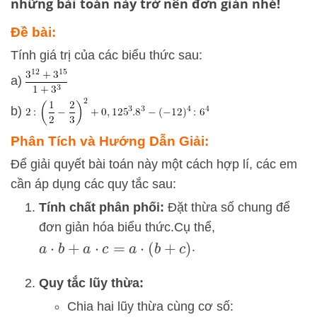
những bài toán này trở nên đơn giản nhé!
Đề bài:
Tính giá trị của các biểu thức sau:
a)
b)
Phân Tích và Hướng Dẫn Giải:
Để giải quyết bài toán này một cách hợp lí, các em
cần áp dụng các quy tắc sau:
Tính chất phân phối:
Đặt thừa số chung để
đơn giản hóa biểu thức.Cụ thể,
.
a
⋅
b
+
a
⋅
c
=
a
⋅
(
b
+
c
)
Quy tắc lũy thừa:
Chia hai lũy thừa cùng cơ số: