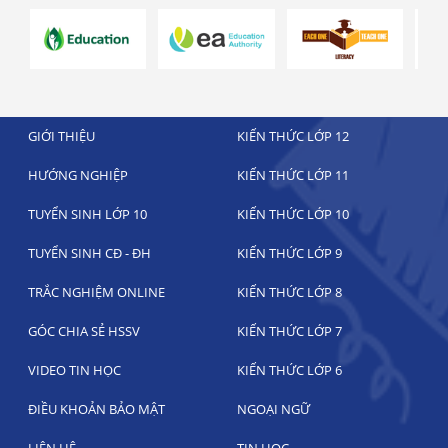
GIỚI THIỆU
KIẾN THỨC LỚP 12
HƯỚNG NGHIỆP
KIẾN THỨC LỚP 11
TUYỂN SINH LỚP 10
KIẾN THỨC LỚP 10
TUYỂN SINH CĐ - ĐH
KIẾN THỨC LỚP 9
TRẮC NGHIỆM ONLINE
KIẾN THỨC LỚP 8
GÓC CHIA SẺ HSSV
KIẾN THỨC LỚP 7
VIDEO TIN HỌC
KIẾN THỨC LỚP 6
ĐIỀU KHOẢN BẢO MẬT
NGOẠI NGỮ