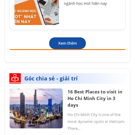
ngành học Hot hiện nay
Xem thêm
Góc chia sẻ - giải trí
16 Best Places to visit in
Ho Chi Minh City in 3
days
Ho Chi Minh City is one of the
most dynamic spots in Vietnam.
There...