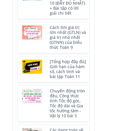
10 (ĐẦY ĐỦ NHẤT)
+ Bài tập có lời
giải chi tiết
Cách tìm giá trị
lớn nhất (GTLN) và
giá trị nhỏ nhất
(GTNN) của biểu
thức Toán 9
[Tổng hợp đầy đủ]
Giới hạn của hàm
số, cách tính và
bài tập Toán 11
Chuyển động tròn
đều, Công thức
tính Tốc độ góc,
Tốc độ dài và Gia
tốc hướng tâm -
Vật lý 10 bài 5
Các dạng toán về