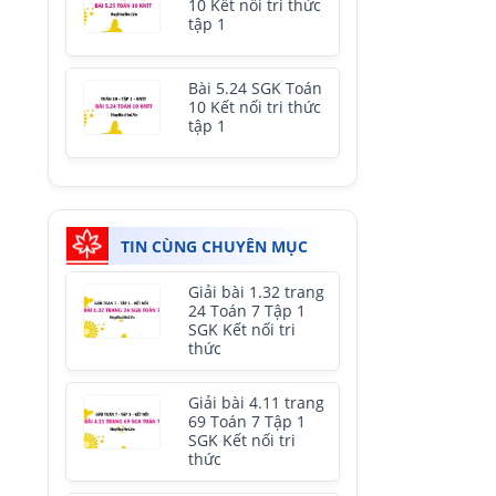
10 Kết nối tri thức
tập 1
Bài 5.24 SGK Toán
10 Kết nối tri thức
tập 1
TIN CÙNG CHUYÊN MỤC
Giải bài 1.32 trang
24 Toán 7 Tập 1
SGK Kết nối tri
thức
Giải bài 4.11 trang
69 Toán 7 Tập 1
SGK Kết nối tri
thức