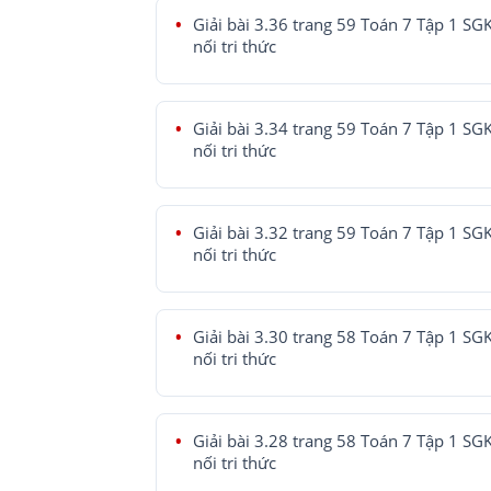
Giải bài 3.36 trang 59 Toán 7 Tập 1 SG
nối tri thức
Giải bài 3.34 trang 59 Toán 7 Tập 1 SG
nối tri thức
Giải bài 3.32 trang 59 Toán 7 Tập 1 SG
nối tri thức
Giải bài 3.30 trang 58 Toán 7 Tập 1 SG
nối tri thức
Giải bài 3.28 trang 58 Toán 7 Tập 1 SG
nối tri thức