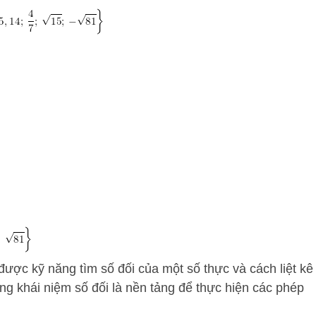
được kỹ năng tìm số đối của một số thực và cách liệt kê
g khái niệm số đối là nền tảng để thực hiện các phép