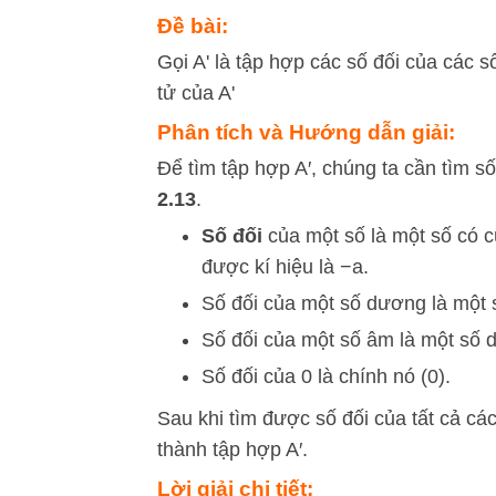
Đề bài:
Gọi A' là tập hợp các số đối của các s
tử của A'
Phân tích và Hướng dẫn giải:
Để tìm tập hợp
A
′
, chúng ta cần tìm s
2.13
.
Số đối
của một số là một số có c
được kí hiệu là
−
a
.
Số đối của một số dương là một 
Số đối của một số âm là một số 
Số đối của 0 là chính nó (0).
Sau khi tìm được số đối của tất cả cá
thành tập hợp
A
′
.
Lời giải chi tiết: