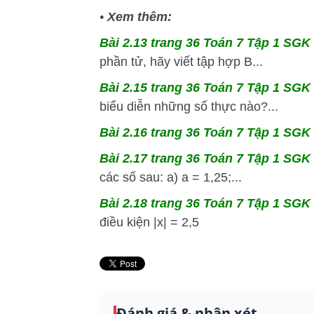
•
Xem thêm:
Bài 2.13 trang 36 Toán 7 Tập 1 SGK K
phần tử, hãy viết tập hợp B...
Bài 2.15 trang 36 Toán 7 Tập 1 SGK 
biểu diễn những số thực nào?...
Bài 2.16 trang 36 Toán 7 Tập 1 SGK K
Bài 2.17 trang 36 Toán 7 Tập 1 SGK K
các số sau: a) a = 1,25;...
Bài 2.18 trang 36 Toán 7 Tập 1 SGK K
điều kiện |x| = 2,5
Đánh giá & nhận xét