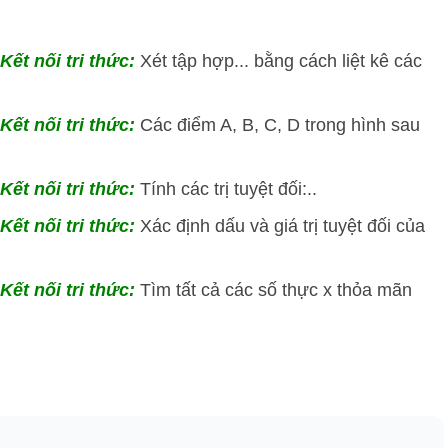
ết nối tri thức:
Xét tập hợp... bằng cách liệt kê các
Kết nối tri thức:
Các điểm A, B, C, D trong hình sau
ết nối tri thức:
Tính các trị tuyệt đối:..
ết nối tri thức:
Xác định dấu và giá trị tuyệt đối của
ết nối tri thức:
Tìm tất cả các số thực x thỏa mãn