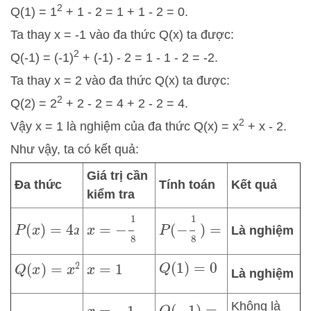
2
Q(1) = 1
+ 1 - 2 = 1 + 1 - 2 = 0.
Ta thay x = -1 vào đa thức Q(x) ta được:
2
Q(-1) = (-1)
+ (-1) - 2 = 1 - 1 - 2 = -2.
Ta thay x = 2 vào đa thức Q(x) ta được:
2
Q(2) = 2
+ 2 - 2 = 4 + 2 - 2 = 4.
2
Vậy x = 1 là nghiệm của đa thức Q(x) = x
+ x - 2.
Như vậy, ta có kết quả:
Giá trị cần
Đa thức
Tính toán
Kết quả
kiểm tra
P
(
x
)
=
4
x
+
1
2
x
=
−
1
8
P
(
−
1
8
)
=
0
Là nghiệm
Q
(
x
)
=
x
2
+
x
−
2
Q
(
1
)
=
0
x
=
1
Là nghiệm
Không là