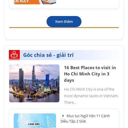
Xem thêm
Góc chia sẻ - giải trí
16 Best Places to visit in
Ho Chi Minh City in 3
days
Ho Chi Minh City is one of the
most dynamic spots in Vietnam.
There...
Mục lục Ngữ Văn 11 Cánh
Diều Tập 2 SGK