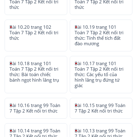
Toán 7 Tập 2 Kết nối tri
Toán 7 Tập 2 Kết nối tri
thức
thức
Bài 10.20 trang 102
Bài 10.19 trang 101
Toán 7 Tập 2 Kết nối tri
Toán 7 Tập 2 Kết nối tri
thức
thức: Tính thể tích đất
đào mương
Bài 10.18 trang 101
Bài 10.17 trang 101
Toán 7 Tập 2 Kết nối tri
Toán 7 Tập 2 Kết nối tri
thức: Bài toán chiếc
thức: Các yếu tố của
bánh ngọt hình lăng trụ
hình lăng trụ đứng tứ
giác
Bài 10.16 trang 99 Toán
Bài 10.15 trang 99 Toán
7 Tập 2 Kết nối tri thức
7 Tập 2 Kết nối tri thức
Bài 10.14 trang 99 Toán
Bài 10.13 trang 99 Toán
7 Tập 2 Kết nối tri thức
7 Tập 2 Kết nối tri thức