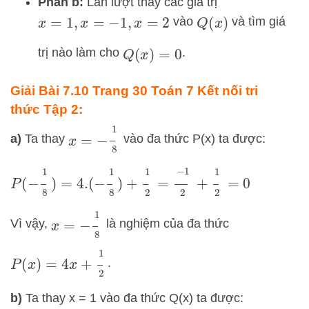
Phần b:
Lần lượt thay các giá trị
vào
và tìm giá
x
=
1
,
x
=
−
1
,
x
=
2
Q
(
x
)
trị nào làm cho
.
Q
(
x
)
=
0
Giải Bài 7.10 Trang 30 Toán 7 Kết nối tri
thức Tập 2:
x
=
−
1
8
a)
Ta thay
vào đa thức P(x) ta được:
P
(
−
1
8
)
=
4.
(
−
1
8
)
+
1
2
=
−
1
2
+
1
2
=
0
x
=
−
1
8
Vì vậy,
là nghiệm của đa thức
P
(
x
)
=
4
x
+
1
2
.
b)
Ta thay x = 1 vào đa thức Q(x) ta được: