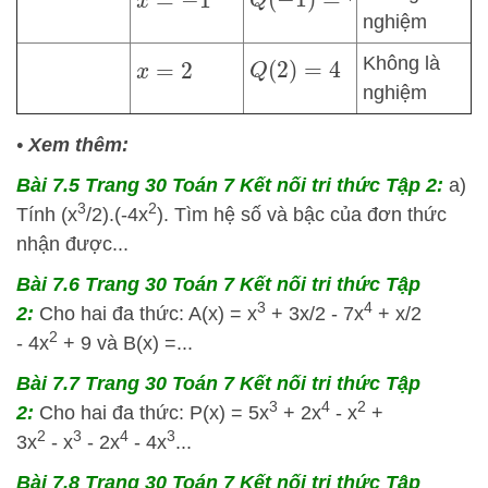
Q
(
−
1
)
=
−
2
x
=
−
1
nghiệm
Không là
Q
(
2
)
=
4
x
=
2
nghiệm
•
Xem thêm:
Bài 7.5 Trang 30 Toán 7 Kết nối tri thức Tập 2:
a)
3
2
Tính (x
/2).(-4x
). Tìm hệ số và bậc của đơn thức
nhận được...
Bài 7.6 Trang 30 Toán 7 Kết nối tri thức Tập
3
4
2:
Cho hai đa thức: A(x) = x
+ 3x/2 - 7x
+ x/2
2
- 4x
+ 9 và B(x) =...
Bài 7.7 Trang 30 Toán 7 Kết nối tri thức Tập
3
4
2
2:
Cho hai đa thức: P(x) = 5x
+ 2x
- x
+
2
3
4
3
3x
- x
- 2x
- 4x
...
Bài 7.8 Trang 30 Toán 7 Kết nối tri thức Tập