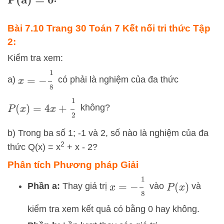
P
(
a
)
=
0
Bài 7.10 Trang 30 Toán 7 Kết nối tri thức Tập
2:
Kiểm tra xem:
x
=
−
1
8
a)
có phải là nghiệm của đa thức
P
(
x
)
=
4
x
+
1
2
không?
b) Trong ba số 1; -1 và 2, số nào là nghiệm của đa
2
thức Q(x) = x
+ x - 2?
Phân tích Phương pháp Giải
x
=
−
1
8
Phần a:
Thay giá trị
vào
và
P
(
x
)
kiểm tra xem kết quả có bằng 0 hay không.