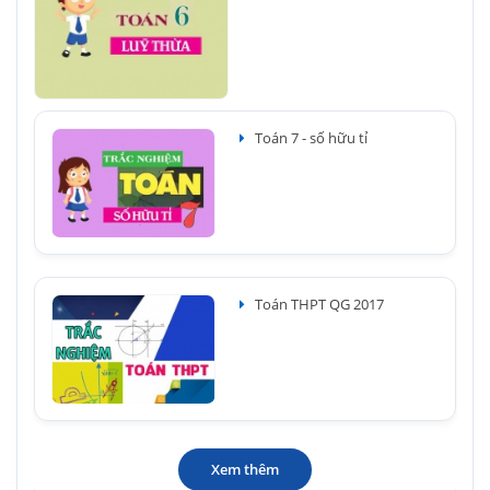
Toán 7 - số hữu tỉ
Toán THPT QG 2017
Xem thêm