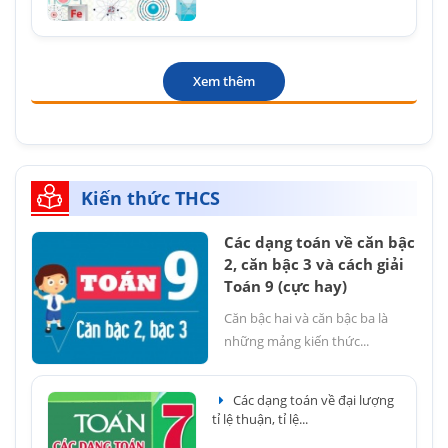
Xem thêm
Kiến thức THCS
Các dạng toán về căn bậc
2, căn bậc 3 và cách giải
Toán 9 (cực hay)
Căn bậc hai và căn bậc ba là
những mảng kiến thức...
Các dạng toán về đại lượng
tỉ lệ thuận, tỉ lệ...