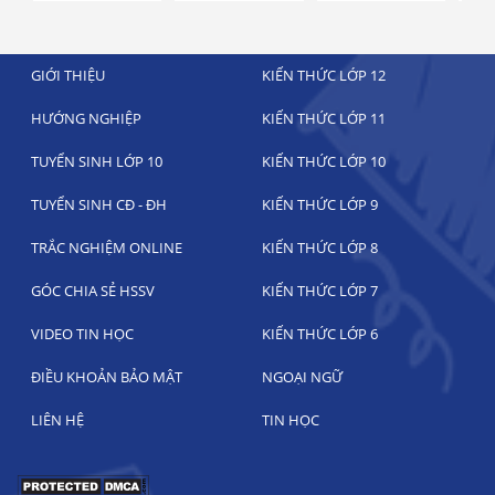
GIỚI THIỆU
KIẾN THỨC LỚP 12
HƯỚNG NGHIỆP
KIẾN THỨC LỚP 11
TUYỂN SINH LỚP 10
KIẾN THỨC LỚP 10
TUYỂN SINH CĐ - ĐH
KIẾN THỨC LỚP 9
TRẮC NGHIỆM ONLINE
KIẾN THỨC LỚP 8
GÓC CHIA SẺ HSSV
KIẾN THỨC LỚP 7
VIDEO TIN HỌC
KIẾN THỨC LỚP 6
ĐIỀU KHOẢN BẢO MẬT
NGOẠI NGỮ
LIÊN HỆ
TIN HỌC