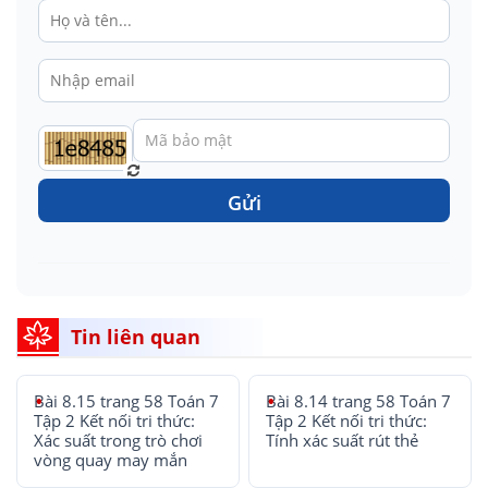
Gửi
Tin liên quan
Bài 8.15 trang 58 Toán 7
Bài 8.14 trang 58 Toán 7
Tập 2 Kết nối tri thức:
Tập 2 Kết nối tri thức:
Xác suất trong trò chơi
Tính xác suất rút thẻ
vòng quay may mắn