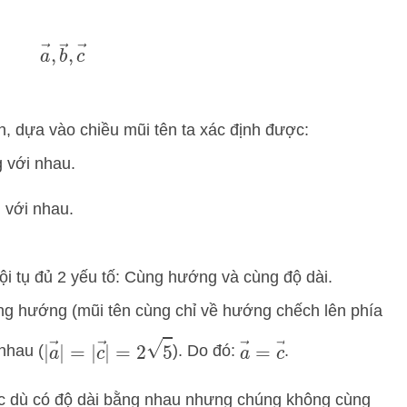
a
→
,
b
→
,
c
→
, dựa vào chiều mũi tên ta xác định được:
với nhau.
với nhau.
ội tụ đủ 2 yếu tố: Cùng hướng và cùng độ dài.
ùng hướng (mũi tên cùng chỉ về hướng chếch lên phía
|
a
→
|
=
|
c
→
|
=
2
5
a
→
=
c
→
nhau (
). Do đó:
.
c dù có độ dài bằng nhau nhưng chúng không cùng