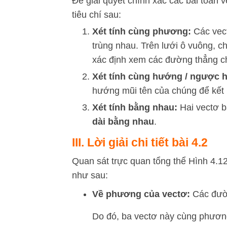
Để giải quyết chính xác các bài toán 
tiêu chí sau:
Xét tính cùng phương:
Các vect
trùng nhau. Trên lưới ô vuông, c
xác định xem các đường thẳng c
Xét tính cùng hướng / ngược 
hướng mũi tên của chúng để kết 
Xét tính bằng nhau:
Hai vectơ b
dài bằng nhau
.
III. Lời giải chi tiết bài 4.2
Quan sát trực quan tổng thể Hình 4.12
như sau:
Về phương của vectơ:
Các đườ
Do đó, ba vectơ này cùng phươn