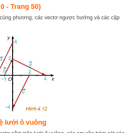
10 - Trang 50)
tơ cùng phương, các vectơ ngược hướng và các cặp
ệ lưới ô vuông