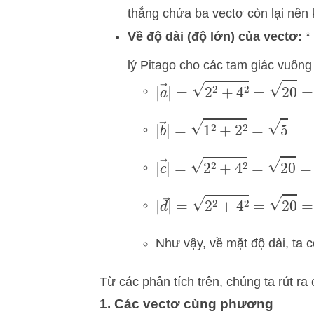
thẳng chứa ba vectơ còn lại nên
Về độ dài (độ lớn) của vectơ:
*
lý Pitago cho các tam giác vuông 
|
a
→
|
=
2
2
+
4
2
=
20
=
2
5
|
b
→
|
=
1
2
+
2
2
=
5
|
c
→
|
=
2
2
+
4
2
=
20
=
2
5
|
d
→
|
=
2
2
+
4
2
=
20
=
2
5
Như vậy, về mặt độ dài, ta 
Từ các phân tích trên, chúng ta rút ra 
1. Các vectơ cùng phương