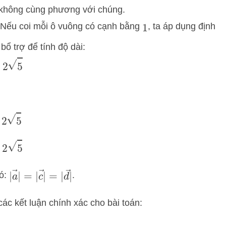
 không cùng phương với chúng.
 Nếu coi mỗi ô vuông có cạnh bằng
, ta áp dụng định
1
bổ trợ để tính độ dài:
|
a
→
|
=
|
c
→
|
=
|
d
→
|
có:
.
các kết luận chính xác cho bài toán: