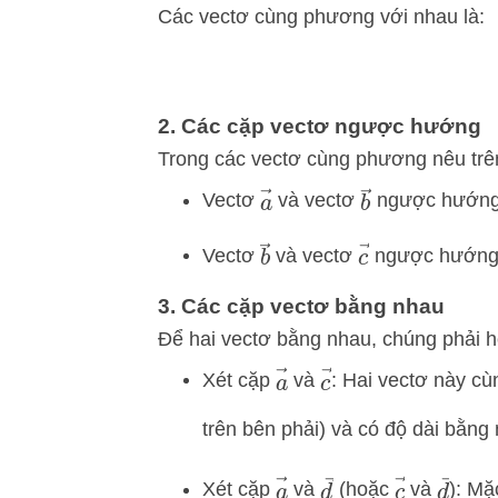
Các vectơ cùng phương với nhau là:
2. Các cặp vectơ ngược hướng
Trong các vectơ cùng phương nêu trên
a
→
b
→
Vectơ
và vectơ
ngược hướng 
b
→
c
→
Vectơ
và vectơ
ngược hướng 
3. Các cặp vectơ bằng nhau
Để hai vectơ bằng nhau, chúng phải h
a
→
c
→
Xét cặp
và
: Hai vectơ này c
trên bên phải) và có độ dài bằng 
a
→
d
→
c
→
d
→
Xét cặp
và
(hoặc
và
): Mặ