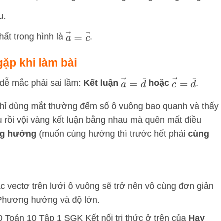
u.
a
→
=
c
→
ất trong hình là
.
gặp khi làm bài
a
→
=
d
→
c
→
=
d
→
 dễ mắc phải sai lầm:
Kết luận
hoặc
.
hỉ dùng mắt thường đếm số ô vuông bao quanh và thấy
u rồi vội vàng kết luận bằng nhau mà quên mất điều
g hướng
(muốn cùng hướng thì trước hết phải
cùng
c vectơ trên lưới ô vuông sẽ trở nên vô cùng đơn giản
 Phương hướng và độ lớn.
 50 Toán 10 Tập 1 SGK Kết nối tri thức ở trên của
Hay