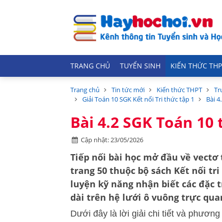
TRANG CHỦ
TUYỂN SINH
KIẾN THỨC THP
Trang chủ
Tin tức mới
Kiến thức THPT
Tr
Giải Toán 10 SGK Kết nối Tri thức tập 1
Bài 4
Bài 4.2 SGK Toán 10 t
Cập nhật: 23/05/2026
Tiếp nối bài học mở đầu về vectơ 
trang 50 thuộc bộ sách
Kết nối tr
luyện kỹ năng nhận biết các đặc
dài trên hệ lưới ô vuông trực qua
Dưới đây là lời giải chi tiết và phươn