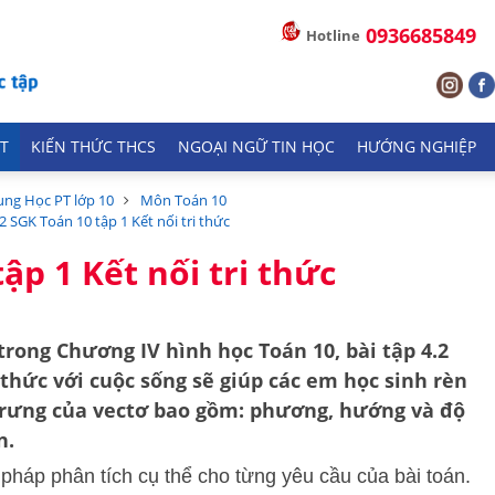
0936685849
Hotline
T
KIẾN THỨC THCS
NGOẠI NGỮ TIN HỌC
HƯỚNG NGHIỆP
ung Học PT lớp 10
Môn Toán 10
.2 SGK Toán 10 tập 1 Kết nối tri thức
ập 1 Kết nối tri thức
trong Chương IV hình học Toán 10, bài tập 4.2
i thức với cuộc sống
sẽ giúp các em học sinh rèn
 trưng của vectơ bao gồm: phương, hướng và độ
n.
g pháp phân tích cụ thể cho từng yêu cầu của bài toán.