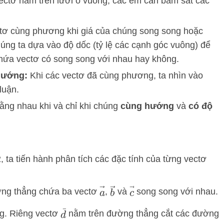
vectơ nằm trên lưới ô vuông, các em cần bám sát các
ơ cùng phương khi giá của chúng song song hoặc
húng ta dựa vào độ dốc (tỷ lệ các cạnh góc vuông) để
hứa vectơ có song song với nhau hay không.
hướng:
Khi các vectơ đã cùng phương, ta nhìn vào
luận.
ằng nhau khi và chỉ khi chúng
cùng hướng
và
có độ
, ta tiến hành phân tích các đặc tính của từng vectơ
a
→
b
→
c
→
ng thẳng chứa ba vectơ
,
và
song song với nhau.
d
→
g. Riêng vectơ
nằm trên đường thẳng cắt các đường