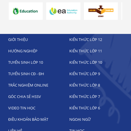
GIỚI THIỆU
KIẾN THỨC LỚP 12
HƯỚNG NGHIỆP
KIẾN THỨC LỚP 11
TUYỂN SINH LỚP 10
KIẾN THỨC LỚP 10
TUYỂN SINH CĐ - ĐH
KIẾN THỨC LỚP 9
TRẮC NGHIỆM ONLINE
KIẾN THỨC LỚP 8
GÓC CHIA SẺ HSSV
KIẾN THỨC LỚP 7
VIDEO TIN HỌC
KIẾN THỨC LỚP 6
ĐIỀU KHOẢN BẢO MẬT
NGOẠI NGỮ
LIÊN HỆ
TIN HỌC