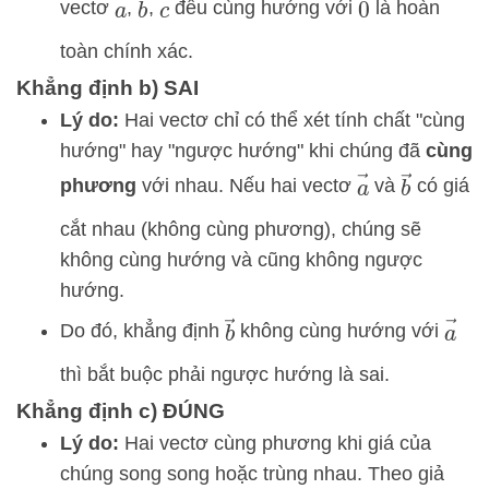
a
→
b
→
c
→
0
→
vectơ
,
,
đều cùng hướng với
là hoàn
toàn chính xác.
Khẳng định b) SAI
Lý do:
Hai vectơ chỉ có thể xét tính chất "cùng
hướng" hay "ngược hướng" khi chúng đã
cùng
a
→
b
→
phương
với nhau. Nếu hai vectơ
và
có giá
cắt nhau (không cùng phương), chúng sẽ
không cùng hướng và cũng không ngược
hướng.
a
→
b
→
Do đó, khẳng định
không cùng hướng với
thì bắt buộc phải ngược hướng là sai.
Khẳng định c) ĐÚNG
Lý do:
Hai vectơ cùng phương khi giá của
chúng song song hoặc trùng nhau. Theo giả