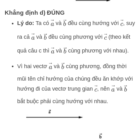
Khẳng định d) ĐÚNG
a
→
b
→
c
→
Lý do:
Ta có
và
đều cùng hướng với
, suy
a
→
b
→
c
→
ra cả
và
đều cùng phương với
(theo kết
a
→
b
→
quả câu c thì
và
cùng phương với nhau).
a
→
b
→
Vì hai vectơ
và
cùng phương, đồng thời
mũi tên chỉ hướng của chúng đều ăn khớp với
a
→
c
→
b
→
hướng đi của vectơ trung gian
, nên
và
bắt buộc phải cùng hướng với nhau.