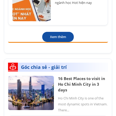
ngành học Hot hiện nay
Xem thêm
Góc chia sẻ - giải trí
16 Best Places to visit in
Ho Chi Minh City in 3
days
Ho Chi Minh City is one of the
most dynamic spots in Vietnam.
There...