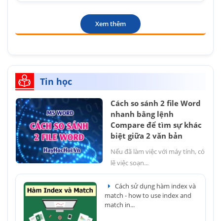
Xem thêm
Tin học
Cách so sánh 2 file Word
nhanh bằng lệnh
Compare để tìm sự khác
biệt giữa 2 văn bản
Nếu đã làm việc với máy tính, có
lẽ việc soạn...
Cách sử dụng hàm index và
match - how to use index and
match in...