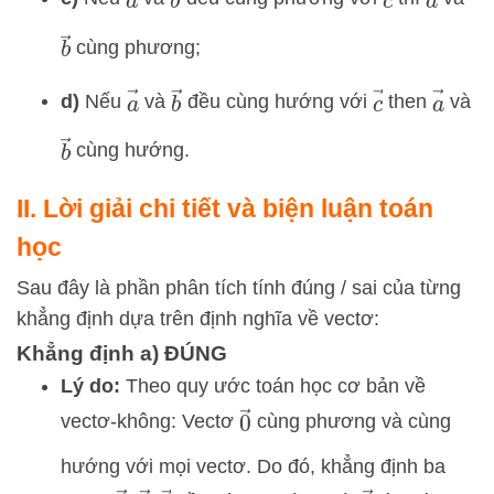
b
→
cùng phương;
a
→
a
→
b
→
c
→
d)
Nếu
và
đều cùng hướng với
then
và
b
→
cùng hướng.
II. Lời giải chi tiết và biện luận toán
học
Sau đây là phần phân tích tính đúng / sai của từng
khẳng định dựa trên định nghĩa về vectơ:
Khẳng định a) ĐÚNG
Lý do:
Theo quy ước toán học cơ bản về
0
→
vectơ-không: Vectơ
cùng phương và cùng
hướng với mọi vectơ. Do đó, khẳng định ba