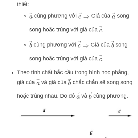
thiết:
a
→
a
→
c
→
⇒
cùng phương với
Giá của
song
c
→
song hoặc trùng với giá của
.
b
→
c
→
⇒
b
→
cùng phương với
Giá của
song
c
→
song hoặc trùng với giá của
.
Theo tính chất bắc cầu trong hình học phẳng,
a
→
b
→
giá của
và giá của
chắc chắn sẽ song song
a
→
b
→
hoặc trùng nhau. Do đó
và
cùng phương.