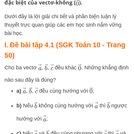
0
→
đặc biệt của vectơ-không (
).
Dưới đây là lời giải chi tiết và phần biện luận lý
thuyết trực quan giúp các em học sinh nắm vững
bài học.
I. Đề bài tập 4.1 (SGK Toán 10 - Trang
50)
a
→
b
→
c
→
0
→
Cho ba vectơ
,
,
đều khác
. Những khẳng định
nào sau đây là đúng?
a
→
b
→
c
→
0
→
a)
,
,
đều cùng hướng với
;
a
→
b
→
b
→
b)
Nếu
không cùng hướng với
thì
ngược
a
→
hướng với
;
a
→
a
→
b
→
c
→
c)
Nếu
và
đều cùng phương với
thì
và